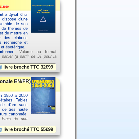
 2020
ître Djwal Khul
u dispose d'une
ensemble de son
es de thèmes de
et de mettre en
e des relations
e recherche et
 et ésotérique.
artonnée.
Volume au format
 panier (à partir de
3€ pour la
livre broché TTC
32€99
ionale EN/FR)
an 1950 à 2050
étaires. Tables
nde d'arc sans
e de très haute
rture cartonnée.
.
Frais de port
livre broché TTC
55€99