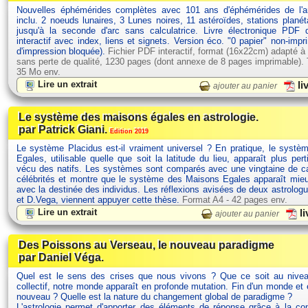
Nouvelles éphémérides complètes avec 101 ans d'éphémérides de l'
inclu. 2 noeuds lunaires, 3 Lunes noires, 11 astéroïdes, stations planét
jusqu'à la seconde d'arc sans calculatrice. Livre électronique PDF
interactif avec index, liens et signets. Version éco. "0 papier" non-impr
d'impression bloquée).
Fichier PDF interactif, format (16x22cm) adapté à
sans perte de qualité, 1230 pages (dont annexe de 8 pages imprimable). Ta
35 Mo env.
Lire un extrait
li
ajouter au panier
Le système des maisons égales en astrologie.
par Patrick Giani.
Edition 2019
Le système Placidus est-il vraiment universel ? En pratique, le syst
Egales, utilisable quelle que soit la latitude du lieu, apparaît plus pert
vécu des natifs. Les systèmes sont comparés avec une vingtaine de ca
célébrités et montre que le système des Maisons Egales apparaît mie
avec la destinée des individus. Les réflexions avisées de deux astrolog
et D.Vega, viennent appuyer cette thèse.
Format A4 - 42 pages env.
Lire un extrait
li
ajouter au panier
Des Poissons au Verseau, le nouveau paradigme
par Daniel Véga.
Quel est le sens des crises que nous vivons ? Que ce soit au nivea
collectif, notre monde apparaît en profonde mutation. Fin d'un monde et
nouveau ? Quelle est la nature du changement global de paradigme ?
L'astrologie permet d'apporter des éléments de réponse grâce à la c