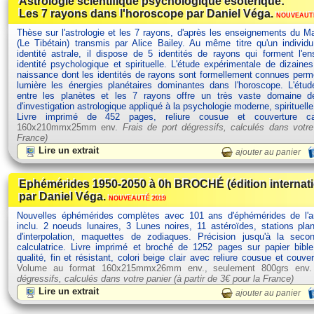
Astrologie scientifique psychologique ésotérique:
Les 7 rayons dans l'horoscope par Daniel Véga.
NOUVEAUTÉ
Thèse sur l'astrologie et les 7 rayons, d'après les enseignements du Ma
(Le Tibétain) transmis par Alice Bailey. Au même titre qu'un individ
identité astrale, il dispose de 5 identités de rayons qui forment l'
identité psychologique et spirituelle. L'étude expérimentale de dizain
naissance dont les identités de rayons sont formellement connues perm
lumière les énergies planétaires dominantes dans l'horoscope. L'étud
entre les planètes et les 7 rayons offre un très vaste domaine d
d'investigation astrologique appliqué à la psychologie moderne, spirituelle
Livre imprimé de 452 pages, reliure cousue et couverture c
160x210mmx25mm env.
Frais de port dégressifs, calculés dans votre
France)
Lire un extrait
ajouter au panier
Ephémérides 1950-2050 à 0h BROCHÉ (édition internat
par Daniel Véga.
NOUVEAUTÉ 2019
Nouvelles éphémérides complètes avec 101 ans d'éphémérides de l'
inclu. 2 noeuds lunaires, 3 Lunes noires, 11 astéroïdes, stations plan
d'interpolation, maquettes de zodiaques. Précision jusqu'à la seco
calculatrice. Livre imprimé et broché de 1252 pages sur papier bibl
qualité, fin et résistant, colori beige clair avec reliure cousue et couve
Volume au format 160x215mmx26mm env., seulement 800grs env
dégressifs, calculés dans votre panier (à partir de
3€ pour la France)
Lire un extrait
ajouter au panier