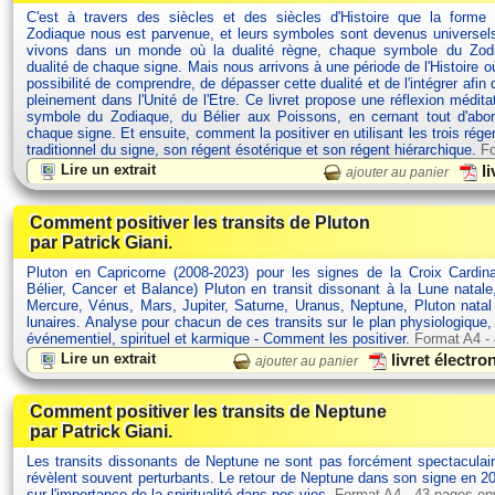
C'est à travers des siècles et des siècles d'Histoire que la forme
Zodiaque nous est parvenue, et leurs symboles sont devenus univers
vivons dans un monde où la dualité règne, chaque symbole du Zodi
dualité de chaque signe. Mais nous arrivons à une période de l'Histoire 
possibilité de comprendre, de dépasser cette dualité et de l'intégrer afin 
pleinement dans l'Unité de l'Etre. Ce livret propose une réflexion médit
symbole du Zodiaque, du Bélier aux Poissons, en cernant tout d'abor
chaque signe. Et ensuite, comment la positiver en utilisant les trois rége
traditionnel du signe, son régent ésotérique et son régent hiérarchique.
Fo
Lire un extrait
li
ajouter au panier
Comment positiver les transits de Pluton
par Patrick Giani.
Pluton en Capricorne (2008-2023) pour les signes de la Croix Cardina
Bélier, Cancer et Balance) Pluton en transit dissonant à la Lune natale
Mercure, Vénus, Mars, Jupiter, Saturne, Uranus, Neptune, Pluton nata
lunaires. Analyse pour chacun de ces transits sur le plan physiologique
événementiel, spirituel et karmique - Comment les positiver.
Format A4 -
Lire un extrait
livret électr
ajouter au panier
Comment positiver les transits de Neptune
par Patrick Giani.
Les transits dissonants de Neptune ne sont pas forcément spectaculair
révèlent souvent perturbants. Le retour de Neptune dans son signe en 20
sur l'importance de la spiritualité dans nos vies.
Format A4 - 43 pages en