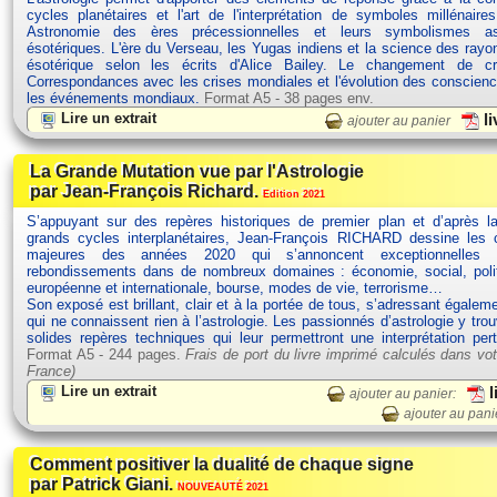
cycles planétaires et l'art de l'interprétation de symboles millénaires
Astronomie des ères précessionnelles et leurs symbolismes ast
ésotériques. L'ère du Verseau, les Yugas indiens et la science des rayo
ésotérique selon les écrits d'Alice Bailey. Le changement de 
Correspondances avec les crises mondiales et l'évolution des conscien
les événements mondiaux.
Format A5 - 38 pages env.
Lire un extrait
li
ajouter au panier
La Grande Mutation vue par l'Astrologie
par Jean-François Richard.
Edition 2021
S’appuyant sur des repères historiques de premier plan et d’après la
grands cycles interplanétaires, Jean-François RICHARD dessine les c
majeures des années 2020 qui s’annoncent exceptionnelles 
rebondissements dans de nombreux domaines : économie, social, polit
européenne et internationale, bourse, modes de vie, terrorisme…
Son exposé est brillant, clair et à la portée de tous, s’adressant égalem
qui ne connaissent rien à l’astrologie. Les passionnés d’astrologie y tro
solides repères techniques qui leur permettront une interprétation per
Format A5 - 244 pages.
Frais de port du livre imprimé calculés dans vot
France)
Lire un extrait
l
ajouter au panier:
ajouter au pani
Comment positiver la dualité de chaque signe
par Patrick Giani.
NOUVEAUTÉ 2021