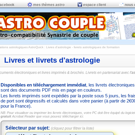
facebook
mes thèmes astro
espace client
nous 
ations astrologiques AstroQuick
: Livres d'astrologie - livrets astrologiques de formation
Livres et livrets d'astrologie
cuments électroniques et livres imprimés & brochés. Livrets en partenariat avec
l'a
Disponibles en téléchargement immédiat
, les livrets électroniques
sont des documents PDF mis en page en couleurs.
Les livrets imprimés sont expédiés par la poste sous 5 jours, les frai
de port sont dégressifs et calculés dans votre panier (à partir de 2€0
pour la France).
NB: Pour visualiser ou imprimer les livrets électroniques, votre PC doit être équipé du logiciel
gratuit
Acrobat Reader que vous pouvez
télécharger ici.
Sélecteur par sujet:
(cliquez pour filtrer la liste)