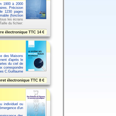
an 1900 à 2000
aires. Précision
 de 1230 pages
imable (fonction
 tous les écrans
ille du fichier:
vre électronique TTC
14 €
ème des Maisons
inent d'après le
rtes du ciel de
ux correspondre
ues C.Guillaume
vret électronique TTC
8 €
u individuel ou
 émergence d'un
onnaissance des