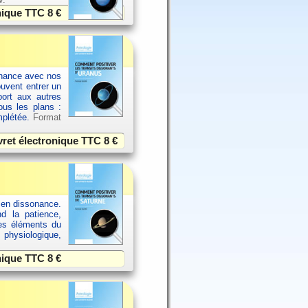
onique TTC
8 €
sonance avec nos
ouvent entrer un
port aux autres
ous les plans :
omplétée.
Format
vret électronique TTC
8 €
 en dissonance.
nd la patience,
res éléments du
 physiologique,
onique TTC
8 €