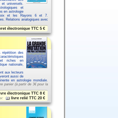
 et universels.
rologiques et
ns en astrologie
croix et les Rayons 6 et 7.
ces. Relations analogiques avec
vret électronique TTC
5 €
 répétition des
aractéristiques
et riches en
ique nationale,
ent aux lecteurs
uveront aussi de
tinente en astrologie mondiale.
re panier (à partir de
3€ pour la
ivre électronique TTC
8 €
livre relié TTC
20 €
er: