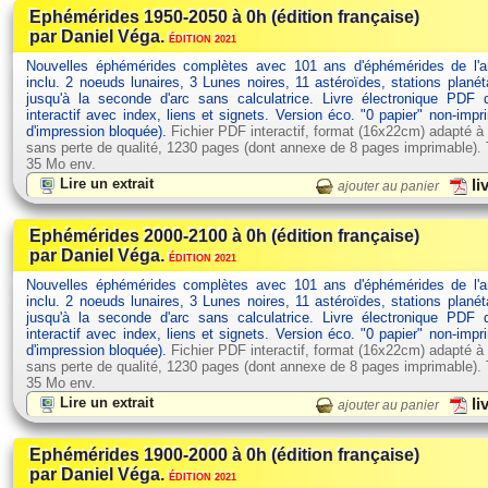
Ephémérides 1950-2050 à 0h (édition française)
par Daniel Véga.
ÉDITION 2021
Nouvelles éphémérides complètes avec 101 ans d'éphémérides de l'
inclu. 2 noeuds lunaires, 3 Lunes noires, 11 astéroïdes, stations planét
jusqu'à la seconde d'arc sans calculatrice. Livre électronique PDF
interactif avec index, liens et signets. Version éco. "0 papier" non-impr
d'impression bloquée).
Fichier PDF interactif, format (16x22cm) adapté à
sans perte de qualité, 1230 pages (dont annexe de 8 pages imprimable). Ta
35 Mo env.
Lire un extrait
li
ajouter au panier
Ephémérides 2000-2100 à 0h (édition française)
par Daniel Véga.
ÉDITION 2021
Nouvelles éphémérides complètes avec 101 ans d'éphémérides de l'
inclu. 2 noeuds lunaires, 3 Lunes noires, 11 astéroïdes, stations planét
jusqu'à la seconde d'arc sans calculatrice. Livre électronique PDF
interactif avec index, liens et signets. Version éco. "0 papier" non-impr
d'impression bloquée).
Fichier PDF interactif, format (16x22cm) adapté à
sans perte de qualité, 1230 pages (dont annexe de 8 pages imprimable). Ta
35 Mo env.
Lire un extrait
li
ajouter au panier
Ephémérides 1900-2000 à 0h (édition française)
par Daniel Véga.
ÉDITION 2021