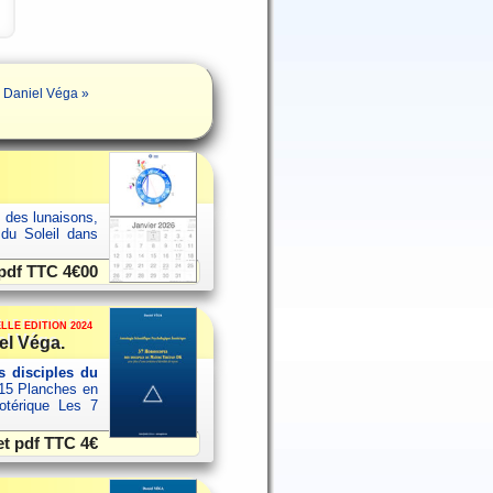
 Daniel Véga »
s des lunaisons,
 du Soleil dans
 pdf TTC
4€00
LLE EDITION 2024
el Véga.
 disciples du
15 Planches en
sotérique Les 7
et pdf TTC
4€