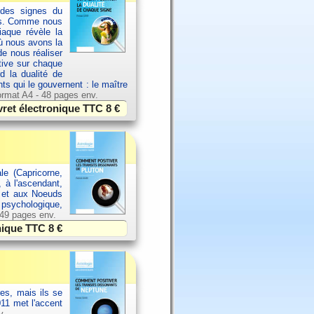
 des signes du
els. Comme nous
aque révèle la
où nous avons la
de nous réaliser
ative sur chaque
d la dualité de
nts qui le gouvernent : le maître
rmat A4 - 48 pages env.
vret électronique TTC
8 €
le (Capricorne,
, à l'ascendant,
l et aux Noeuds
, psychologique,
 49 pages env.
onique TTC
8 €
es, mais ils se
11 met l'accent
v.