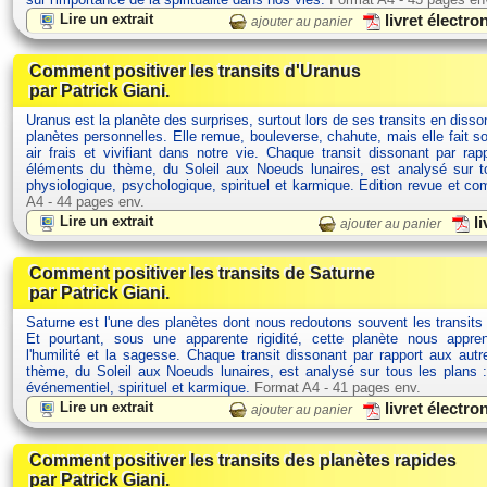
Lire un extrait
livret électr
ajouter au panier
Comment positiver les transits d'Uranus
par Patrick Giani.
Uranus est la planète des surprises, surtout lors de ses transits en dis
planètes personnelles. Elle remue, bouleverse, chahute, mais elle fait s
air frais et vivifiant dans notre vie. Chaque transit dissonant par rap
éléments du thème, du Soleil aux Noeuds lunaires, est analysé sur t
physiologique, psychologique, spirituel et karmique. Edition revue et c
A4 - 44 pages env.
Lire un extrait
li
ajouter au panier
Comment positiver les transits de Saturne
par Patrick Giani.
Saturne est l'une des planètes dont nous redoutons souvent les transits
Et pourtant, sous une apparente rigidité, cette planète nous appre
l'humilité et la sagesse. Chaque transit dissonant par rapport aux aut
thème, du Soleil aux Noeuds lunaires, est analysé sur tous les plans :
événementiel, spirituel et karmique.
Format A4 - 41 pages env.
Lire un extrait
livret électr
ajouter au panier
Comment positiver les transits des planètes rapides
par Patrick Giani.