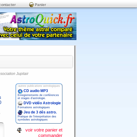
contacter
Panier
ssociation Jupitair
autres publications astrologiques
CD audio MP3
Enregistrements de conférences
s
et stages d'astrologie.
0
DVD vidéo Astrologie
Formations astrologiques
Jeu de 3 dés astro.
Pratique de l'interprétation des
symboles astrologiques
voir votre panier et
commander