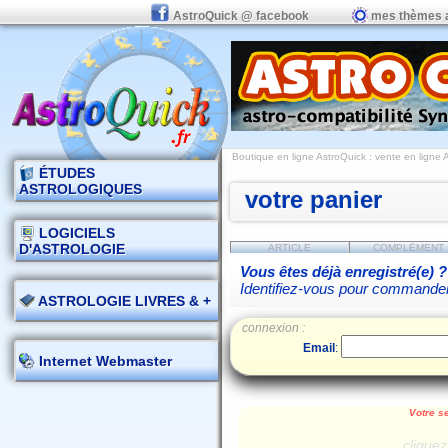
AstroQuick @ facebook
mes thèmes 
Boutique en ligne AstroQuick : vente en ligne
ÉTUDES
ASTROLOGIQUES
votre panier
LOGICIELS
D'ASTROLOGIE
ARTICLE
COMPLÉMENT
Vous êtes déjà enregistré(e) ?
Identifiez-vous pour commande
ASTROLOGIE LIVRES & +
connexion :
Email
:
Internet Webmaster
Votre se
cliquez