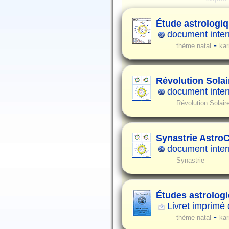
Étude astrologiq
document intern
-
thème natal
ka
Révolution Solair
document intern
Révolution Solair
Synastrie Astro
document intern
Synastrie
Études astrolog
Livret imprimé
-
thème natal
ka