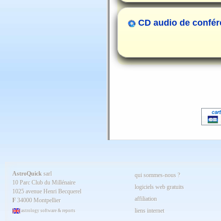
CD audio de confér
AstroQuick
sarl
qui sommes-nous ?
10 Parc Club du Millénaire
logiciels web gratuits
1025 avenue Henri Becquerel
affiliation
F
34000 Montpellier
liens internet
astrology software & reports