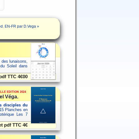
d. EN-FR par D.Vega »
s des lunaisons,
 du Soleil dans
 pdf TTC
4€00
LLE EDITION 2024
el Véga.
 disciples du
15 Planches en
sotérique Les 7
et pdf TTC
4€