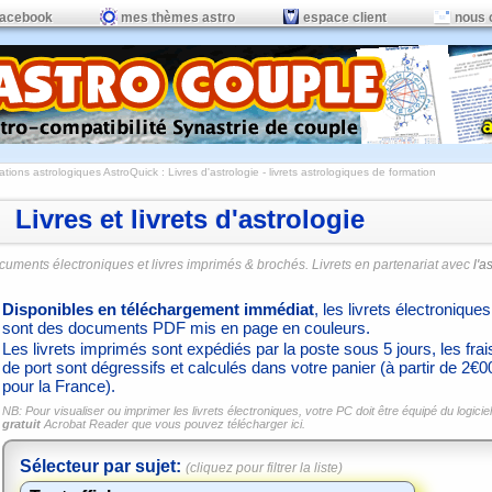
facebook
mes thèmes astro
espace client
nous 
ations astrologiques AstroQuick
: Livres d'astrologie - livrets astrologiques de formation
Livres et livrets d'astrologie
cuments électroniques et livres imprimés & brochés. Livrets en partenariat avec
l'a
Disponibles en téléchargement immédiat
, les livrets électroniques
sont des documents PDF mis en page en couleurs.
Les livrets imprimés sont expédiés par la poste sous 5 jours, les frai
de port sont dégressifs et calculés dans votre panier (à partir de 2€0
pour la France).
NB: Pour visualiser ou imprimer les livrets électroniques, votre PC doit être équipé du logiciel
gratuit
Acrobat Reader que vous pouvez
télécharger ici.
Sélecteur par sujet:
(cliquez pour filtrer la liste)