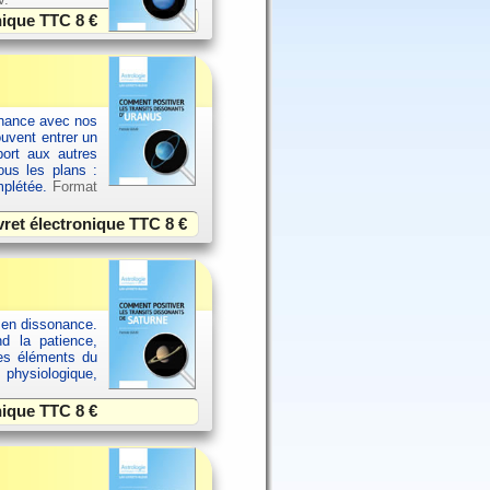
onique TTC
8 €
sonance avec nos
ouvent entrer un
port aux autres
ous les plans :
omplétée.
Format
vret électronique TTC
8 €
 en dissonance.
nd la patience,
res éléments du
 physiologique,
onique TTC
8 €