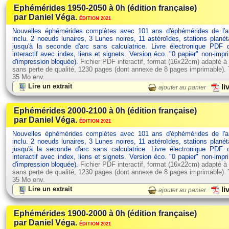
Ephémérides 1950-2050 à 0h (édition française)
par Daniel Véga.
ÉDITION 2021
Nouvelles éphémérides complètes avec 101 ans d'éphémérides de l'
inclu. 2 noeuds lunaires, 3 Lunes noires, 11 astéroïdes, stations planét
jusqu'à la seconde d'arc sans calculatrice. Livre électronique PDF
interactif avec index, liens et signets. Version éco. "0 papier" non-impr
d'impression bloquée).
Fichier PDF interactif, format (16x22cm) adapté à
sans perte de qualité, 1230 pages (dont annexe de 8 pages imprimable). Ta
35 Mo env.
Lire un extrait
li
ajouter au panier
Ephémérides 2000-2100 à 0h (édition française)
par Daniel Véga.
ÉDITION 2021
Nouvelles éphémérides complètes avec 101 ans d'éphémérides de l'
inclu. 2 noeuds lunaires, 3 Lunes noires, 11 astéroïdes, stations planét
jusqu'à la seconde d'arc sans calculatrice. Livre électronique PDF
interactif avec index, liens et signets. Version éco. "0 papier" non-impr
d'impression bloquée).
Fichier PDF interactif, format (16x22cm) adapté à
sans perte de qualité, 1230 pages (dont annexe de 8 pages imprimable). Ta
35 Mo env.
Lire un extrait
li
ajouter au panier
Ephémérides 1900-2000 à 0h (édition française)
par Daniel Véga.
ÉDITION 2021