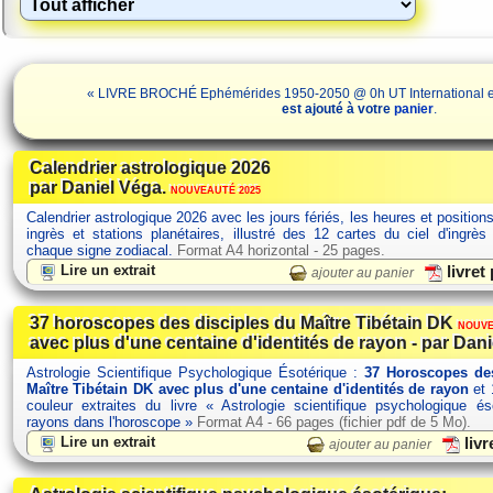
« LIVRE BROCHÉ Ephémérides 1950-2050 @ 0h UT International e
est ajouté à votre
panier
.
Calendrier astrologique 2026
par Daniel Véga.
NOUVEAUTÉ 2025
Calendrier astrologique 2026 avec les jours fériés, les heures et position
ingrès et stations planétaires, illustré des 12 cartes du ciel d'ingrès
chaque signe zodiacal.
Format A4 horizontal - 25 pages.
Lire un extrait
livret
ajouter au panier
37 horoscopes des disciples du Maître Tibétain DK
NOUVE
avec plus d'une centaine d'identités de rayon - par Dani
Astrologie Scientifique Psychologique Ésotérique :
37 Horoscopes des
Maître Tibétain DK avec plus d'une centaine d'identités de rayon
et 
couleur extraites du livre « Astrologie scientifique psychologique é
rayons dans l'horoscope »
Format A4 - 66 pages (fichier pdf de 5 Mo).
Lire un extrait
livr
ajouter au panier