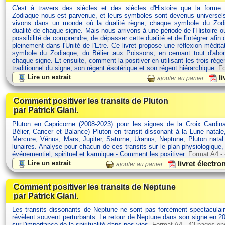
C'est à travers des siècles et des siècles d'Histoire que la forme
Zodiaque nous est parvenue, et leurs symboles sont devenus univers
vivons dans un monde où la dualité règne, chaque symbole du Zodi
dualité de chaque signe. Mais nous arrivons à une période de l'Histoire 
possibilité de comprendre, de dépasser cette dualité et de l'intégrer afin 
pleinement dans l'Unité de l'Etre. Ce livret propose une réflexion médit
symbole du Zodiaque, du Bélier aux Poissons, en cernant tout d'abor
chaque signe. Et ensuite, comment la positiver en utilisant les trois rége
traditionnel du signe, son régent ésotérique et son régent hiérarchique.
Fo
Lire un extrait
li
ajouter au panier
Comment positiver les transits de Pluton
par Patrick Giani.
Pluton en Capricorne (2008-2023) pour les signes de la Croix Cardina
Bélier, Cancer et Balance) Pluton en transit dissonant à la Lune natale
Mercure, Vénus, Mars, Jupiter, Saturne, Uranus, Neptune, Pluton nata
lunaires. Analyse pour chacun de ces transits sur le plan physiologique
événementiel, spirituel et karmique - Comment les positiver.
Format A4 -
Lire un extrait
livret électr
ajouter au panier
Comment positiver les transits de Neptune
par Patrick Giani.
Les transits dissonants de Neptune ne sont pas forcément spectaculair
révèlent souvent perturbants. Le retour de Neptune dans son signe en 20
sur l'importance de la spiritualité dans nos vies.
Format A4 - 43 pages en