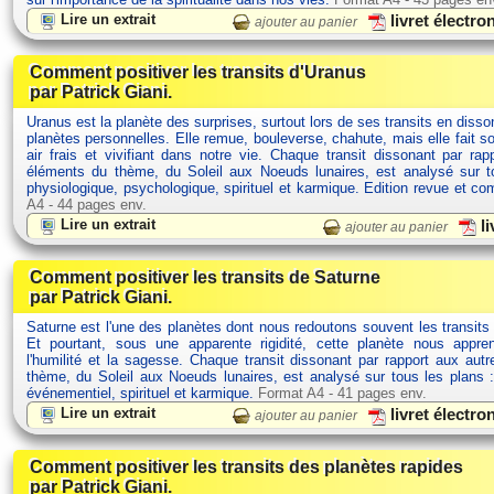
Lire un extrait
livret électr
ajouter au panier
Comment positiver les transits d'Uranus
par Patrick Giani.
Uranus est la planète des surprises, surtout lors de ses transits en dis
planètes personnelles. Elle remue, bouleverse, chahute, mais elle fait s
air frais et vivifiant dans notre vie. Chaque transit dissonant par rap
éléments du thème, du Soleil aux Noeuds lunaires, est analysé sur t
physiologique, psychologique, spirituel et karmique. Edition revue et c
A4 - 44 pages env.
Lire un extrait
li
ajouter au panier
Comment positiver les transits de Saturne
par Patrick Giani.
Saturne est l'une des planètes dont nous redoutons souvent les transits
Et pourtant, sous une apparente rigidité, cette planète nous appre
l'humilité et la sagesse. Chaque transit dissonant par rapport aux aut
thème, du Soleil aux Noeuds lunaires, est analysé sur tous les plans :
événementiel, spirituel et karmique.
Format A4 - 41 pages env.
Lire un extrait
livret électr
ajouter au panier
Comment positiver les transits des planètes rapides
par Patrick Giani.