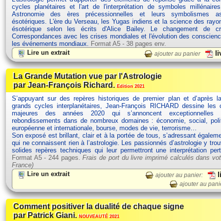
cycles planétaires et l'art de l'interprétation de symboles millénaires
Astronomie des ères précessionnelles et leurs symbolismes ast
ésotériques. L'ère du Verseau, les Yugas indiens et la science des rayo
ésotérique selon les écrits d'Alice Bailey. Le changement de 
Correspondances avec les crises mondiales et l'évolution des conscien
les événements mondiaux.
Format A5 - 38 pages env.
Lire un extrait
li
ajouter au panier
La Grande Mutation vue par l'Astrologie
par Jean-François Richard.
Edition 2021
S’appuyant sur des repères historiques de premier plan et d’après la
grands cycles interplanétaires, Jean-François RICHARD dessine les c
majeures des années 2020 qui s’annoncent exceptionnelles 
rebondissements dans de nombreux domaines : économie, social, polit
européenne et internationale, bourse, modes de vie, terrorisme…
Son exposé est brillant, clair et à la portée de tous, s’adressant égalem
qui ne connaissent rien à l’astrologie. Les passionnés d’astrologie y tro
solides repères techniques qui leur permettront une interprétation per
Format A5 - 244 pages.
Frais de port du livre imprimé calculés dans vot
France)
Lire un extrait
l
ajouter au panier:
ajouter au pani
Comment positiver la dualité de chaque signe
par Patrick Giani.
NOUVEAUTÉ 2021