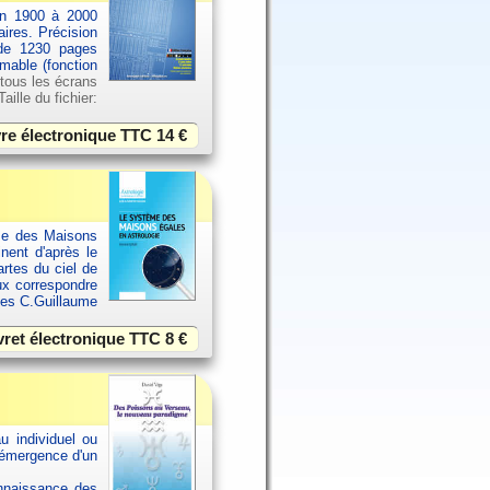
an 1900 à 2000
aires. Précision
 de 1230 pages
imable (fonction
 tous les écrans
ille du fichier:
vre électronique TTC
14 €
ème des Maisons
inent d'après le
rtes du ciel de
ux correspondre
ues C.Guillaume
vret électronique TTC
8 €
u individuel ou
 émergence d'un
onnaissance des