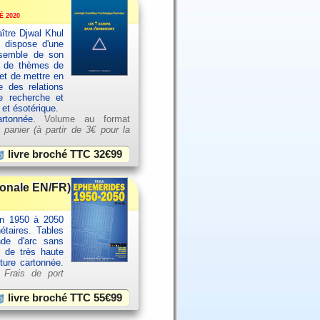
 2020
ître Djwal Khul
u dispose d'une
ensemble de son
es de thèmes de
et de mettre en
e des relations
e recherche et
 et ésotérique.
artonnée.
Volume au format
 panier (à partir de
3€ pour la
livre broché TTC
32€99
ionale EN/FR)
an 1950 à 2050
étaires. Tables
nde d'arc sans
e de très haute
rture cartonnée.
.
Frais de port
livre broché TTC
55€99