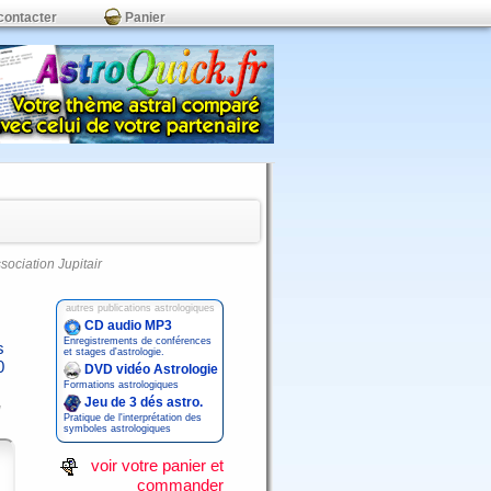
contacter
Panier
ssociation Jupitair
autres publications astrologiques
CD audio MP3
Enregistrements de conférences
s
et stages d'astrologie.
0
DVD vidéo Astrologie
Formations astrologiques
Jeu de 3 dés astro.
Pratique de l'interprétation des
symboles astrologiques
voir votre panier et
commander