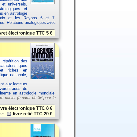
 et universels.
rologiques et
ns en astrologie
croix et les Rayons 6 et 7.
ces. Relations analogiques avec
vret électronique TTC
5 €
 répétition des
aractéristiques
et riches en
ique nationale,
ent aux lecteurs
uveront aussi de
tinente en astrologie mondiale.
re panier (à partir de
3€ pour la
ivre électronique TTC
8 €
livre relié TTC
20 €
er: