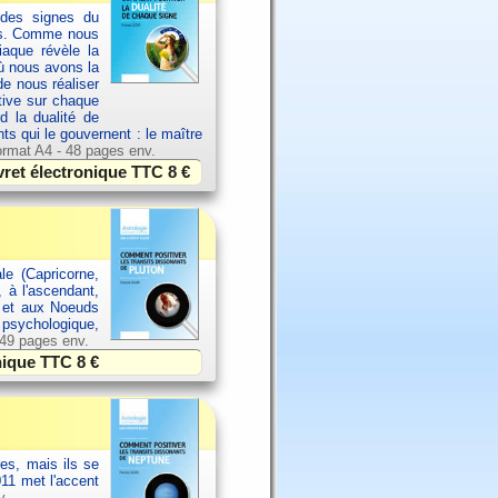
 des signes du
els. Comme nous
aque révèle la
où nous avons la
de nous réaliser
ative sur chaque
d la dualité de
nts qui le gouvernent : le maître
rmat A4 - 48 pages env.
vret électronique TTC
8 €
le (Capricorne,
, à l'ascendant,
l et aux Noeuds
, psychologique,
 49 pages env.
onique TTC
8 €
es, mais ils se
11 met l'accent
v.