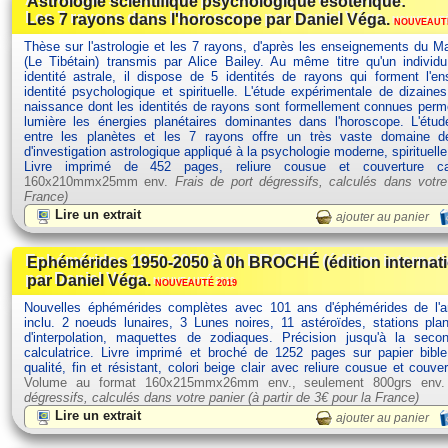
Astrologie scientifique psychologique ésotérique:
Les 7 rayons dans l'horoscope par Daniel Véga.
NOUVEAUTÉ
Thèse sur l'astrologie et les 7 rayons, d'après les enseignements du Ma
(Le Tibétain) transmis par Alice Bailey. Au même titre qu'un individ
identité astrale, il dispose de 5 identités de rayons qui forment l'
identité psychologique et spirituelle. L'étude expérimentale de dizain
naissance dont les identités de rayons sont formellement connues perm
lumière les énergies planétaires dominantes dans l'horoscope. L'étud
entre les planètes et les 7 rayons offre un très vaste domaine d
d'investigation astrologique appliqué à la psychologie moderne, spirituelle
Livre imprimé de 452 pages, reliure cousue et couverture c
160x210mmx25mm env.
Frais de port dégressifs, calculés dans votre
France)
Lire un extrait
ajouter au panier
Ephémérides 1950-2050 à 0h BROCHÉ (édition internat
par Daniel Véga.
NOUVEAUTÉ 2019
Nouvelles éphémérides complètes avec 101 ans d'éphémérides de l'
inclu. 2 noeuds lunaires, 3 Lunes noires, 11 astéroïdes, stations plan
d'interpolation, maquettes de zodiaques. Précision jusqu'à la seco
calculatrice. Livre imprimé et broché de 1252 pages sur papier bibl
qualité, fin et résistant, colori beige clair avec reliure cousue et couve
Volume au format 160x215mmx26mm env., seulement 800grs env
dégressifs, calculés dans votre panier (à partir de
3€ pour la France)
Lire un extrait
ajouter au panier