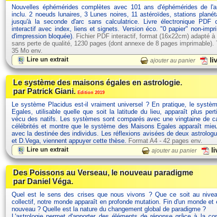
Nouvelles éphémérides complètes avec 101 ans d'éphémérides de l'
inclu. 2 noeuds lunaires, 3 Lunes noires, 11 astéroïdes, stations planét
jusqu'à la seconde d'arc sans calculatrice. Livre électronique PDF
interactif avec index, liens et signets. Version éco. "0 papier" non-impr
d'impression bloquée).
Fichier PDF interactif, format (16x22cm) adapté à
sans perte de qualité, 1230 pages (dont annexe de 8 pages imprimable). Ta
35 Mo env.
Lire un extrait
li
ajouter au panier
Le système des maisons égales en astrologie.
par Patrick Giani.
Edition 2019
Le système Placidus est-il vraiment universel ? En pratique, le syst
Egales, utilisable quelle que soit la latitude du lieu, apparaît plus pert
vécu des natifs. Les systèmes sont comparés avec une vingtaine de ca
célébrités et montre que le système des Maisons Egales apparaît mie
avec la destinée des individus. Les réflexions avisées de deux astrolog
et D.Vega, viennent appuyer cette thèse.
Format A4 - 42 pages env.
Lire un extrait
li
ajouter au panier
Des Poissons au Verseau, le nouveau paradigme
par Daniel Véga.
Quel est le sens des crises que nous vivons ? Que ce soit au nivea
collectif, notre monde apparaît en profonde mutation. Fin d'un monde et
nouveau ? Quelle est la nature du changement global de paradigme ?
L'astrologie permet d'apporter des éléments de réponse grâce à la c