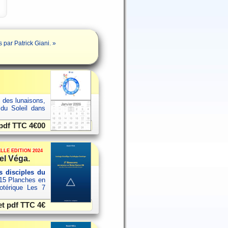
ar Patrick Giani. »
s des lunaisons,
 du Soleil dans
 pdf TTC
4€00
LLE EDITION 2024
el Véga.
 disciples du
15 Planches en
sotérique Les 7
et pdf TTC
4€