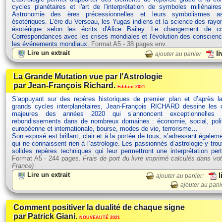
cycles planétaires et l'art de l'interprétation de symboles millénaires
Astronomie des ères précessionnelles et leurs symbolismes ast
ésotériques. L'ère du Verseau, les Yugas indiens et la science des rayo
ésotérique selon les écrits d'Alice Bailey. Le changement de 
Correspondances avec les crises mondiales et l'évolution des conscien
les événements mondiaux.
Format A5 - 38 pages env.
Lire un extrait
li
ajouter au panier
La Grande Mutation vue par l'Astrologie
par Jean-François Richard.
Edition 2021
S’appuyant sur des repères historiques de premier plan et d’après la
grands cycles interplanétaires, Jean-François RICHARD dessine les c
majeures des années 2020 qui s’annoncent exceptionnelles 
rebondissements dans de nombreux domaines : économie, social, polit
européenne et internationale, bourse, modes de vie, terrorisme…
Son exposé est brillant, clair et à la portée de tous, s’adressant égalem
qui ne connaissent rien à l’astrologie. Les passionnés d’astrologie y tro
solides repères techniques qui leur permettront une interprétation per
Format A5 - 244 pages.
Frais de port du livre imprimé calculés dans vot
France)
Lire un extrait
l
ajouter au panier:
ajouter au pani
Comment positiver la dualité de chaque signe
par Patrick Giani.
NOUVEAUTÉ 2021