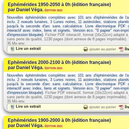
Ephémérides 1950-2050 à 0h (édition française)
par Daniel Véga.
ÉDITION 2021
Nouvelles éphémérides complètes avec 101 ans d'éphémérides de l'
inclu. 2 noeuds lunaires, 3 Lunes noires, 11 astéroïdes, stations planét
jusqu'à la seconde d'arc sans calculatrice. Livre électronique PDF
interactif avec index, liens et signets. Version éco. "0 papier" non-impr
d'impression bloquée).
Fichier PDF interactif, format (16x22cm) adapté à
sans perte de qualité, 1230 pages (dont annexe de 8 pages imprimable). Ta
35 Mo env.
Lire un extrait
li
ajouter au panier
Ephémérides 2000-2100 à 0h (édition française)
par Daniel Véga.
ÉDITION 2021
Nouvelles éphémérides complètes avec 101 ans d'éphémérides de l'
inclu. 2 noeuds lunaires, 3 Lunes noires, 11 astéroïdes, stations planét
jusqu'à la seconde d'arc sans calculatrice. Livre électronique PDF
interactif avec index, liens et signets. Version éco. "0 papier" non-impr
d'impression bloquée).
Fichier PDF interactif, format (16x22cm) adapté à
sans perte de qualité, 1230 pages (dont annexe de 8 pages imprimable). Ta
35 Mo env.
Lire un extrait
li
ajouter au panier
Ephémérides 1900-2000 à 0h (édition française)
par Daniel Véga.
ÉDITION 2021