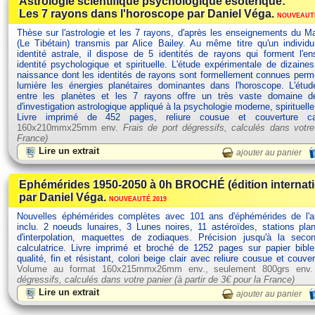
Astrologie scientifique psychologique ésotérique:
Les 7 rayons dans l'horoscope par Daniel Véga.
NOUVEAUTÉ
Thèse sur l'astrologie et les 7 rayons, d'après les enseignements du Ma
(Le Tibétain) transmis par Alice Bailey. Au même titre qu'un individ
identité astrale, il dispose de 5 identités de rayons qui forment l'
identité psychologique et spirituelle. L'étude expérimentale de dizain
naissance dont les identités de rayons sont formellement connues perm
lumière les énergies planétaires dominantes dans l'horoscope. L'étud
entre les planètes et les 7 rayons offre un très vaste domaine d
d'investigation astrologique appliqué à la psychologie moderne, spirituelle
Livre imprimé de 452 pages, reliure cousue et couverture c
160x210mmx25mm env.
Frais de port dégressifs, calculés dans votre
France)
Lire un extrait
ajouter au panier
Ephémérides 1950-2050 à 0h BROCHÉ (édition internat
par Daniel Véga.
NOUVEAUTÉ 2019
Nouvelles éphémérides complètes avec 101 ans d'éphémérides de l'
inclu. 2 noeuds lunaires, 3 Lunes noires, 11 astéroïdes, stations plan
d'interpolation, maquettes de zodiaques. Précision jusqu'à la seco
calculatrice. Livre imprimé et broché de 1252 pages sur papier bibl
qualité, fin et résistant, colori beige clair avec reliure cousue et couve
Volume au format 160x215mmx26mm env., seulement 800grs env
dégressifs, calculés dans votre panier (à partir de
3€ pour la France)
Lire un extrait
ajouter au panier