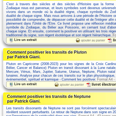
C'est à travers des siècles et des siècles d'Histoire que la forme
Zodiaque nous est parvenue, et leurs symboles sont devenus univers
vivons dans un monde où la dualité règne, chaque symbole du Zodi
dualité de chaque signe. Mais nous arrivons à une période de l'Histoire 
possibilité de comprendre, de dépasser cette dualité et de l'intégrer afin 
pleinement dans l'Unité de l'Etre. Ce livret propose une réflexion médit
symbole du Zodiaque, du Bélier aux Poissons, en cernant tout d'abor
chaque signe. Et ensuite, comment la positiver en utilisant les trois rége
traditionnel du signe, son régent ésotérique et son régent hiérarchique.
Fo
Lire un extrait
li
ajouter au panier
Comment positiver les transits de Pluton
par Patrick Giani.
Pluton en Capricorne (2008-2023) pour les signes de la Croix Cardina
Bélier, Cancer et Balance) Pluton en transit dissonant à la Lune natale
Mercure, Vénus, Mars, Jupiter, Saturne, Uranus, Neptune, Pluton nata
lunaires. Analyse pour chacun de ces transits sur le plan physiologique
événementiel, spirituel et karmique - Comment les positiver.
Format A4 -
Lire un extrait
livret électr
ajouter au panier
Comment positiver les transits de Neptune
par Patrick Giani.
Les transits dissonants de Neptune ne sont pas forcément spectaculair
révèlent souvent perturbants. Le retour de Neptune dans son signe en 20
sur l'importance de la spiritualité dans nos vies.
Format A4 - 43 pages en