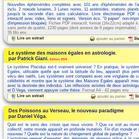
Nouvelles éphémérides complètes avec 101 ans d'éphémérides de l'
inclu. 2 noeuds lunaires, 3 Lunes noires, 11 astéroïdes, stations planét
jusqu'à la seconde d'arc sans calculatrice. Livre électronique PDF
interactif avec index, liens et signets. Version éco. "0 papier" non-impr
d'impression bloquée).
Fichier PDF interactif, format (16x22cm) adapté à
sans perte de qualité, 1230 pages (dont annexe de 8 pages imprimable). Ta
35 Mo env.
Lire un extrait
li
ajouter au panier
Le système des maisons égales en astrologie.
par Patrick Giani.
Edition 2019
Le système Placidus est-il vraiment universel ? En pratique, le syst
Egales, utilisable quelle que soit la latitude du lieu, apparaît plus pert
vécu des natifs. Les systèmes sont comparés avec une vingtaine de ca
célébrités et montre que le système des Maisons Egales apparaît mie
avec la destinée des individus. Les réflexions avisées de deux astrolog
et D.Vega, viennent appuyer cette thèse.
Format A4 - 42 pages env.
Lire un extrait
li
ajouter au panier
Des Poissons au Verseau, le nouveau paradigme
par Daniel Véga.
Quel est le sens des crises que nous vivons ? Que ce soit au nivea
collectif, notre monde apparaît en profonde mutation. Fin d'un monde et
nouveau ? Quelle est la nature du changement global de paradigme ?
L'astrologie permet d'apporter des éléments de réponse grâce à la c