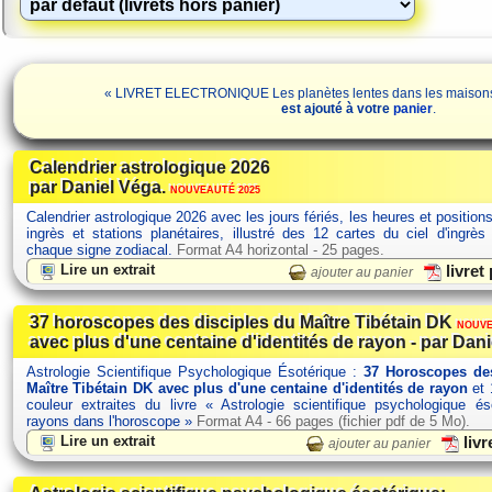
« LIVRET ELECTRONIQUE Les planètes lentes dans les maisons p
est ajouté à votre
panier
.
Calendrier astrologique 2026
par Daniel Véga.
NOUVEAUTÉ 2025
Calendrier astrologique 2026 avec les jours fériés, les heures et position
ingrès et stations planétaires, illustré des 12 cartes du ciel d'ingrès
chaque signe zodiacal.
Format A4 horizontal - 25 pages.
Lire un extrait
livret
ajouter au panier
37 horoscopes des disciples du Maître Tibétain DK
NOUVE
avec plus d'une centaine d'identités de rayon - par Dani
Astrologie Scientifique Psychologique Ésotérique :
37 Horoscopes des
Maître Tibétain DK avec plus d'une centaine d'identités de rayon
et 
couleur extraites du livre « Astrologie scientifique psychologique é
rayons dans l'horoscope »
Format A4 - 66 pages (fichier pdf de 5 Mo).
Lire un extrait
livr
ajouter au panier