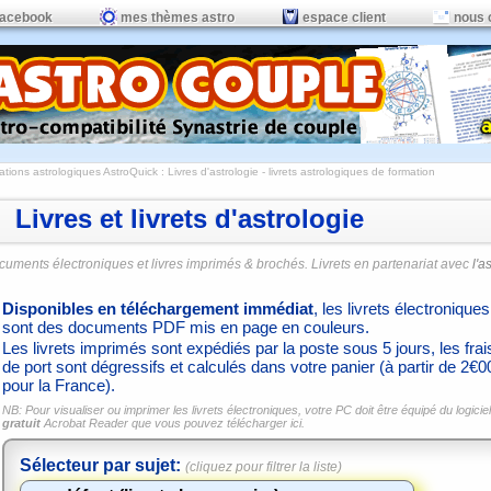
facebook
mes thèmes astro
espace client
nous 
ations astrologiques AstroQuick
: Livres d'astrologie - livrets astrologiques de formation
Livres et livrets d'astrologie
cuments électroniques et livres imprimés & brochés. Livrets en partenariat avec
l'a
Disponibles en téléchargement immédiat
, les livrets électroniques
sont des documents PDF mis en page en couleurs.
Les livrets imprimés sont expédiés par la poste sous 5 jours, les frai
de port sont dégressifs et calculés dans votre panier (à partir de 2€0
pour la France).
NB: Pour visualiser ou imprimer les livrets électroniques, votre PC doit être équipé du logiciel
gratuit
Acrobat Reader que vous pouvez
télécharger ici.
Sélecteur par sujet:
(cliquez pour filtrer la liste)