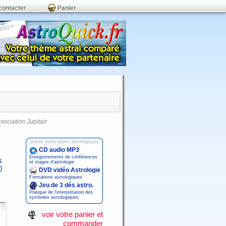
contacter
Panier
ssociation Jupitair
autres publications astrologiques
CD audio MP3
Enregistrements de conférences
s
et stages d'astrologie.
0
DVD vidéo Astrologie
Formations astrologiques
Jeu de 3 dés astro.
Pratique de l'interprétation des
symboles astrologiques
voir votre panier et
commander