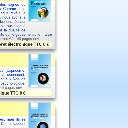
 des signes du
els. Comme nous
aque révèle la
où nous avons la
de nous réaliser
ative sur chaque
d la dualité de
nts qui le gouvernent : le maître
rmat A4 - 48 pages env.
vret électronique TTC
8 €
le (Capricorne,
, à l'ascendant,
l et aux Noeuds
, psychologique,
 49 pages env.
onique TTC
8 €
es, mais ils se
11 met l'accent
v.