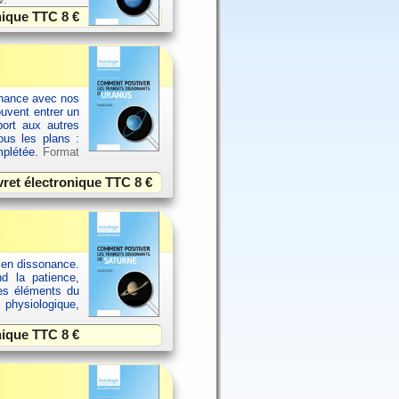
onique TTC
8 €
sonance avec nos
ouvent entrer un
port aux autres
ous les plans :
omplétée.
Format
vret électronique TTC
8 €
 en dissonance.
nd la patience,
res éléments du
 physiologique,
onique TTC
8 €