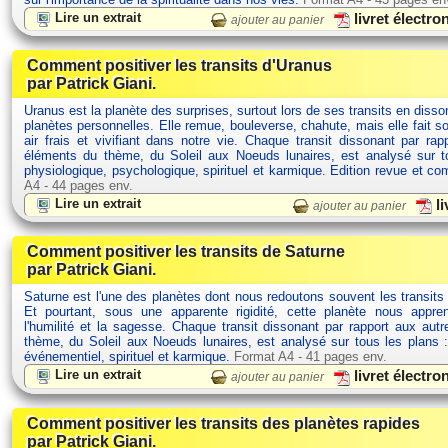
Lire un extrait
livret électr
ajouter au panier
Comment positiver les transits d'Uranus
par Patrick Giani.
Uranus est la planète des surprises, surtout lors de ses transits en dis
planètes personnelles. Elle remue, bouleverse, chahute, mais elle fait s
air frais et vivifiant dans notre vie. Chaque transit dissonant par rap
éléments du thème, du Soleil aux Noeuds lunaires, est analysé sur t
physiologique, psychologique, spirituel et karmique. Edition revue et c
A4 - 44 pages env.
Lire un extrait
li
ajouter au panier
Comment positiver les transits de Saturne
par Patrick Giani.
Saturne est l'une des planètes dont nous redoutons souvent les transits
Et pourtant, sous une apparente rigidité, cette planète nous appre
l'humilité et la sagesse. Chaque transit dissonant par rapport aux aut
thème, du Soleil aux Noeuds lunaires, est analysé sur tous les plans :
événementiel, spirituel et karmique.
Format A4 - 41 pages env.
Lire un extrait
livret électr
ajouter au panier
Comment positiver les transits des planètes rapides
par Patrick Giani.