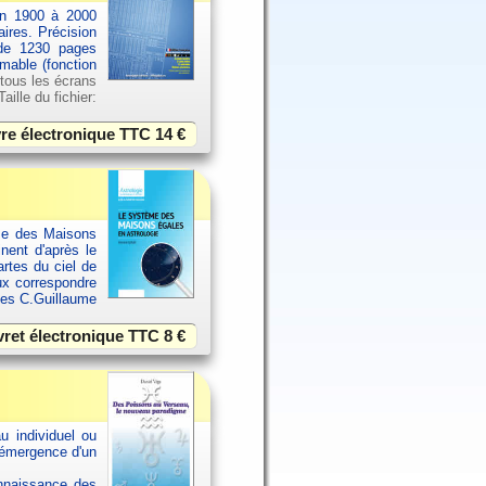
an 1900 à 2000
aires. Précision
 de 1230 pages
imable (fonction
 tous les écrans
ille du fichier:
vre électronique TTC
14 €
ème des Maisons
inent d'après le
rtes du ciel de
ux correspondre
ues C.Guillaume
vret électronique TTC
8 €
u individuel ou
 émergence d'un
onnaissance des