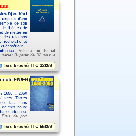
 2020
ître Djwal Khul
u dispose d'une
ensemble de son
es de thèmes de
et de mettre en
e des relations
e recherche et
 et ésotérique.
artonnée.
Volume au format
 panier (à partir de
3€ pour la
livre broché TTC
32€99
ionale EN/FR)
an 1950 à 2050
étaires. Tables
nde d'arc sans
e de très haute
rture cartonnée.
.
Frais de port
livre broché TTC
55€99