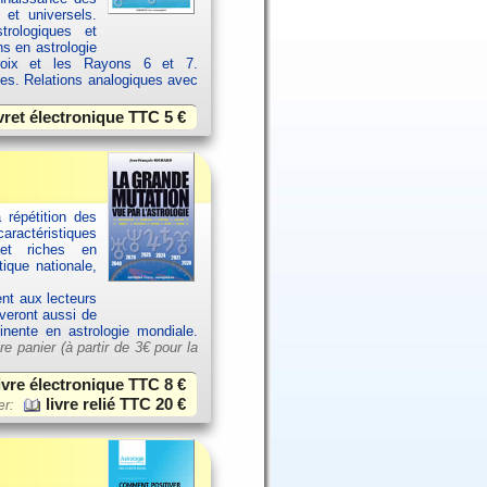
 et universels.
rologiques et
ns en astrologie
croix et les Rayons 6 et 7.
ces. Relations analogiques avec
vret électronique TTC
5 €
 répétition des
aractéristiques
et riches en
ique nationale,
ent aux lecteurs
uveront aussi de
tinente en astrologie mondiale.
re panier (à partir de
3€ pour la
ivre électronique TTC
8 €
livre relié TTC
20 €
er: