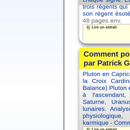
trois régents qui
son régent ésoté
48 pages env.
Lire un extrait
Comment posi
par Patrick G
Pluton en Capric
la Croix Cardin
Balance) Pluton e
à l'ascendant,
Saturne, Uran
lunaires. Analy
physiologique, 
karmique - Comme
Lire un extrait