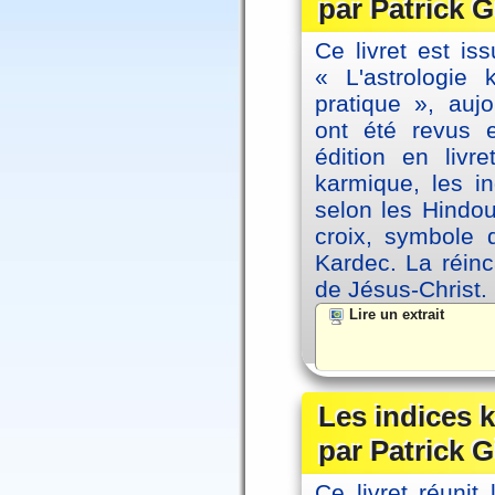
par Patrick G
Ce livret est iss
« L'astrologie
pratique », auj
ont été revus 
édition en livr
karmique, les i
selon les Hindou
croix, symbole d
Kardec. La réin
de Jésus-Christ.
Lire un extrait
Les indices
par Patrick G
Ce livret réunit