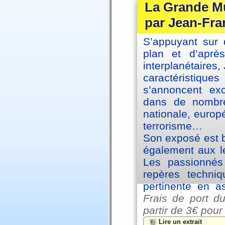
La Grande Mu
par Jean-Fra
S’appuyant sur 
plan et d’aprè
interplanétaires
caractéristiqu
s’annoncent exc
dans de nombre
nationale, europ
terrorisme…
Son exposé est br
également aux le
Les passionnés 
repères techniq
pertinente en a
Frais de port du
partir de
3€ pour
Lire un extrait