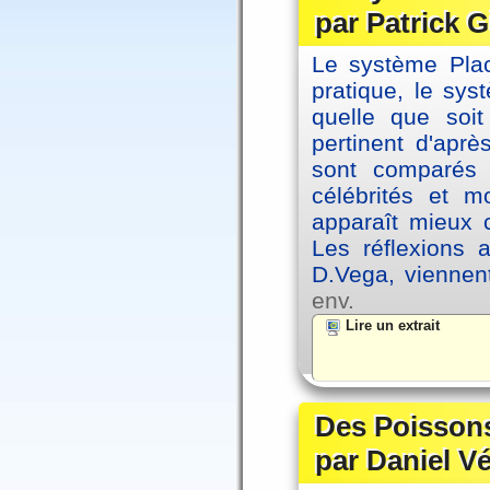
par Patrick G
Le système Plac
pratique, le sys
quelle que soit
pertinent d'apr
sont comparés 
célébrités et 
apparaît mieux 
Les réflexions 
D.Vega, viennen
env.
Lire un extrait
Des Poissons
par Daniel V