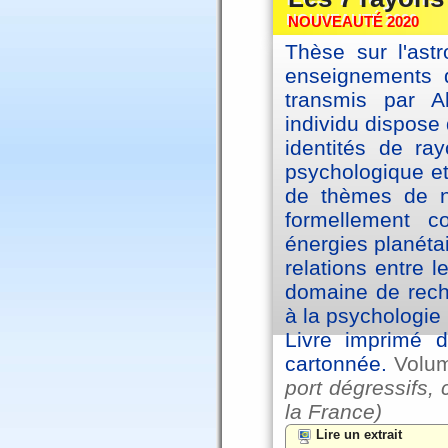
NOUVEAUTÉ 2020
Thèse sur l'astr
enseignements d
transmis par A
individu dispose 
identités de ra
psychologique et
de thèmes de na
formellement 
énergies planéta
relations entre l
domaine de reche
à la psychologie 
Livre imprimé d
cartonnée.
Volu
port dégressifs, 
la France)
Lire un extrait