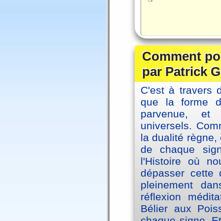
Comment posi
par Patrick G
C'est à travers 
que la forme 
parvenue, et
universels. Co
la dualité règne
de chaque sig
l'Histoire où n
dépasser cette d
pleinement dans
réflexion médi
Bélier aux Pois
chaque signe. Et