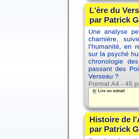
L'ère du Vers
par Patrick G
Une analyse per
charnière, sui
l’humanité, en 
sur la psyché h
chronologie de
passant des Poi
Verseau ?
Format A4 - 45 p
Lire un extrait
Histoire de l
par Patrick G