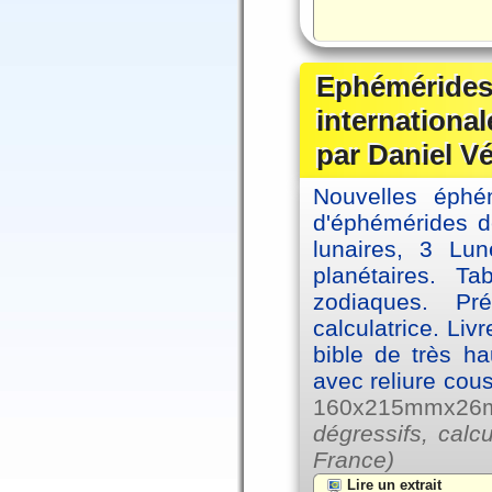
Ephémérides
internationa
par Daniel V
Nouvelles éph
d'éphémérides d
lunaires, 3 Lun
planétaires. Ta
zodiaques. Pr
calculatrice. Li
bible de très hau
avec reliure cou
160x215mmx26mm
dégressifs, calc
France)
Lire un extrait