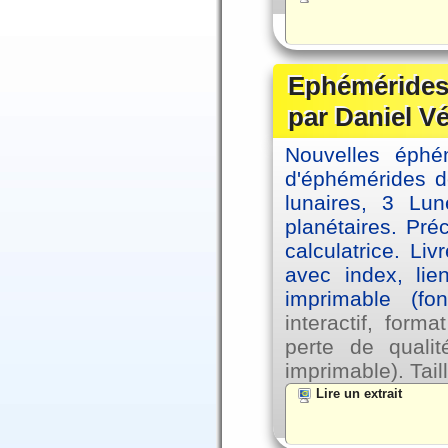
Ephémérides 
par Daniel V
Nouvelles éph
d'éphémérides d
lunaires, 3 Lun
planétaires. Pré
calculatrice. Li
avec index, lie
imprimable (fo
interactif, for
perte de qual
imprimable). Tail
Lire un extrait