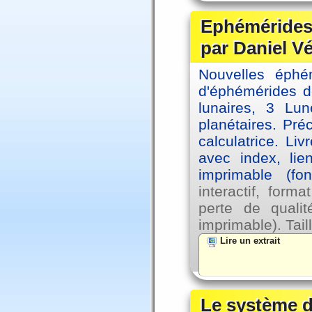
Ephémérides 
par Daniel V
Nouvelles éph
d'éphémérides d
lunaires, 3 Lun
planétaires. Pré
calculatrice. Li
avec index, lie
imprimable (fo
interactif, for
perte de qual
imprimable). Tail
Lire un extrait
Le système d