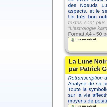
des Noeuds Lu
aspects, et le s
Un très bon outi
textes sont plus
"L'astrologie ka
Format A4 - 50 p
Lire un extrait
La Lune Noire
par Patrick G
Retranscription
Analyse de sa po
Toute la symbol
sur la vie affec
moyens de positi
Lire un extrait