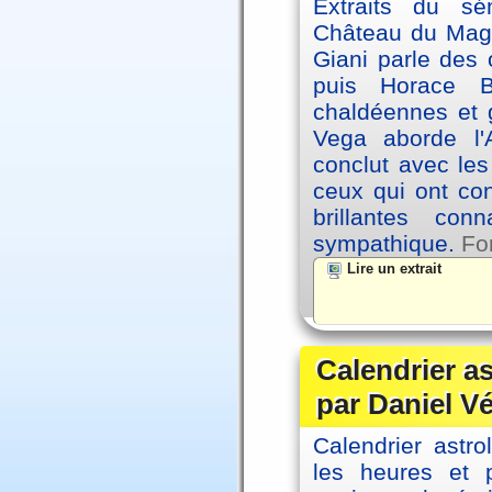
Extraits du sé
Château du Magne
Giani parle des 
puis Horace B
chaldéennes et 
Vega aborde l'A
conclut avec le
ceux qui ont co
brillantes co
sympathique.
Fo
Lire un extrait
Calendrier a
par Daniel V
Calendrier astro
les heures et p