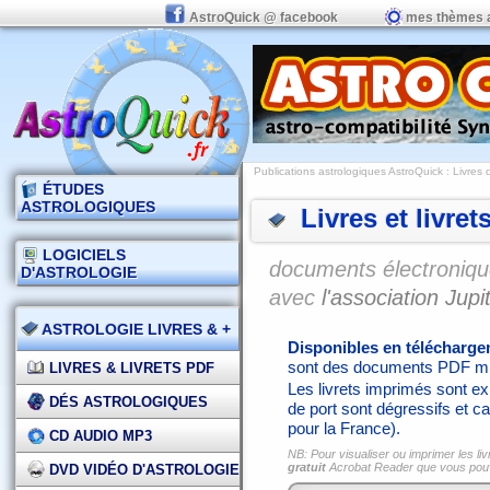
AstroQuick @ facebook
mes thèmes 
Publications astrologiques AstroQuick
: Livres 
ÉTUDES
ASTROLOGIQUES
Livres et livret
LOGICIELS
documents électronique
D'ASTROLOGIE
avec
l'association Jupit
ASTROLOGIE LIVRES & +
Disponibles en télécharg
sont des documents PDF mi
LIVRES & LIVRETS PDF
Les livrets imprimés sont exp
DÉS ASTROLOGIQUES
de port sont dégressifs et ca
pour la France).
CD AUDIO MP3
NB: Pour visualiser ou imprimer les liv
gratuit
Acrobat Reader que vous po
DVD VIDÉO D'ASTROLOGIE