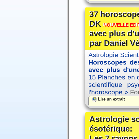
37 horoscope
DK
NOUVELLE EDIT
avec plus d'u
par Daniel V
Astrologie Scien
Horoscopes des
avec plus d'une
15 Planches en co
scientifique p
l'horoscope »
For
Lire un extrait
Astrologie s
ésotérique:
Les 7 rayons