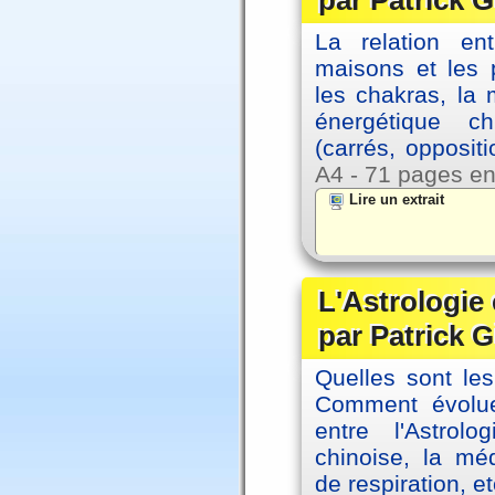
par Patrick G
La relation en
maisons et les 
les chakras, la
énergétique c
(carrés, opposit
A4 - 71 pages en
Lire un extrait
L'Astrologie 
par Patrick G
Quelles sont le
Comment évolue
entre l'Astrol
chinoise, la mé
de respiration, et