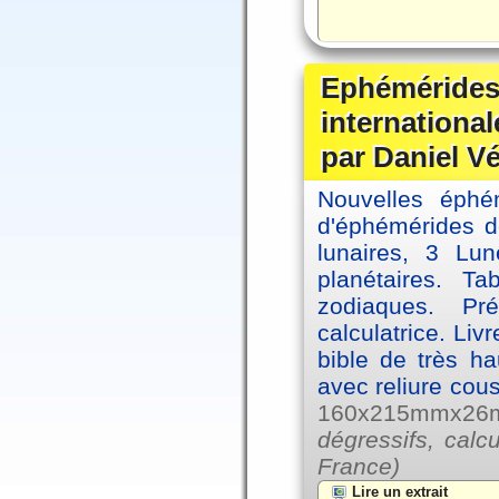
Ephémérides
internationa
par Daniel V
Nouvelles éph
d'éphémérides d
lunaires, 3 Lun
planétaires. Ta
zodiaques. Pr
calculatrice. Li
bible de très hau
avec reliure cou
160x215mmx26mm
dégressifs, calc
France)
Lire un extrait