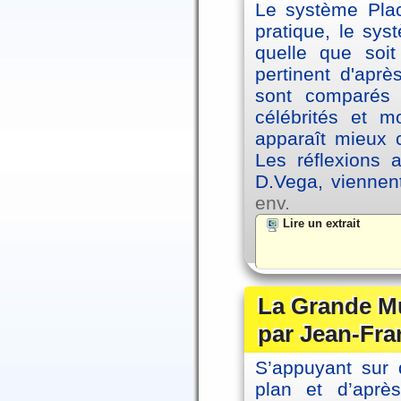
Le système Plac
pratique, le sys
quelle que soit
pertinent d'apr
sont comparés 
célébrités et 
apparaît mieux 
Les réflexions 
D.Vega, viennen
env.
Lire un extrait
La Grande Mu
par Jean-Fra
S’appuyant sur 
plan et d’aprè