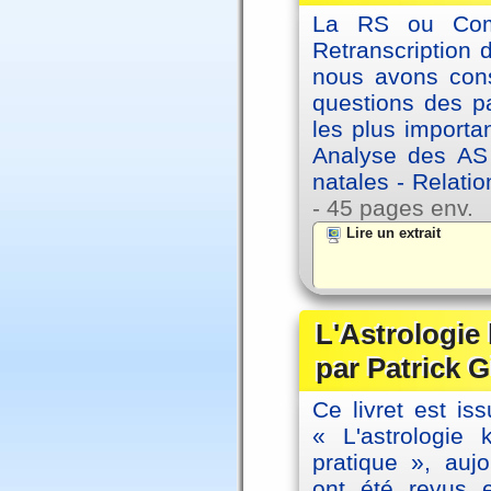
La RS ou Comm
Retranscription 
nous avons cons
questions des pa
les plus importa
Analyse des AS
natales - Relatio
- 45 pages env.
Lire un extrait
L'Astrologie
par Patrick G
Ce livret est iss
« L'astrologie
pratique », auj
ont été revus 