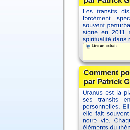
par Patrick G
Les transits d
forcément spec
souvent perturb
signe en 2011 m
spiritualité dans
Lire un extrait
Comment posi
par Patrick G
Uranus est la pl
ses transits 
personnelles. El
elle fait souvent
notre vie. Chaq
éléments du thèm