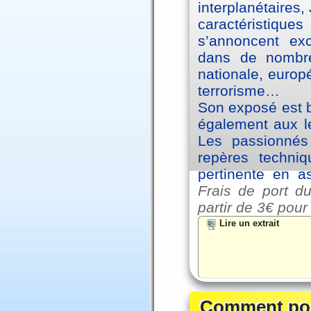
interplanétaires
caractéristiqu
s’annoncent exc
dans de nombre
nationale, europ
terrorisme…
Son exposé est br
également aux le
Les passionnés 
repères techniq
pertinente en a
Frais de port du
partir de
3€ pour
Lire un extrait
Comment posi