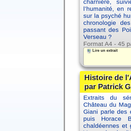
charnière, sui
l’humanité, en 
sur la psyché h
chronologie de
passant des Poi
Verseau ?
Format A4 - 45 p
Lire un extrait
Histoire de l
par Patrick G
Extraits du sé
Château du Magne
Giani parle des 
puis Horace B
chaldéennes et 