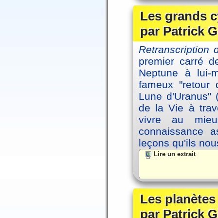
Les grands c
par Patrick G
Retranscription 
premier carré d
Neptune à lui-
fameux "retour 
Lune d'Uranus" 
de la Vie à tra
vivre au mieu
connaissance as
leçons qu'ils no
Lire un extrait
Les planètes
par Patrick G