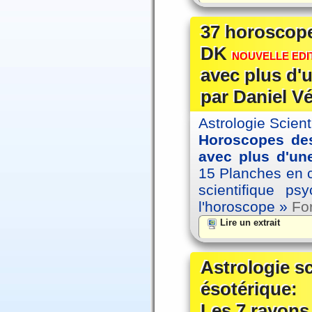
37 horoscope
DK
NOUVELLE EDIT
avec plus d'u
par Daniel V
Astrologie Scien
Horoscopes des
avec plus d'une
15 Planches en co
scientifique p
l'horoscope »
For
Lire un extrait
Astrologie s
ésotérique:
Les 7 rayons