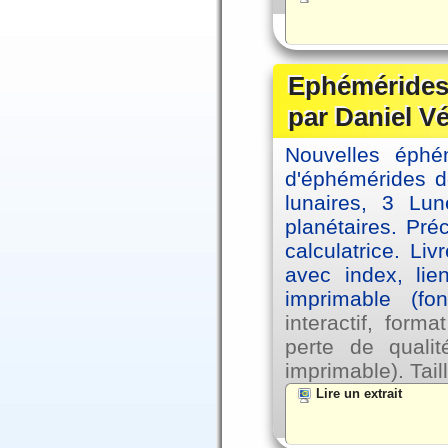
Ephémérides 
par Daniel V
Nouvelles éph
d'éphémérides d
lunaires, 3 Lun
planétaires. Pré
calculatrice. Li
avec index, lie
imprimable (fo
interactif, for
perte de qual
imprimable). Tail
Lire un extrait