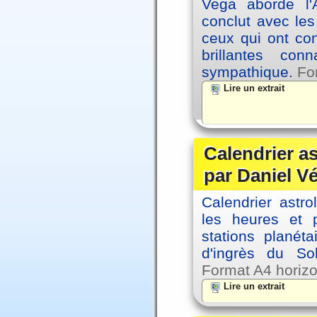
Vega aborde l'A
conclut avec le
ceux qui ont co
brillantes co
sympathique.
Fo
Lire un extrait
Calendrier a
par Daniel V
Calendrier astro
les heures et p
stations planéta
d'ingrès du So
Format A4 horizo
Lire un extrait