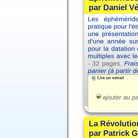
par Daniel V
Les éphémérides
pratique pour l'é
une présentation
d'une année sur
pour la datation
multiples avec l
- 32 pages.
Frai
panier (à partir 
Lire un extrait
ajouter au pa
La Révolutio
par Patrick G