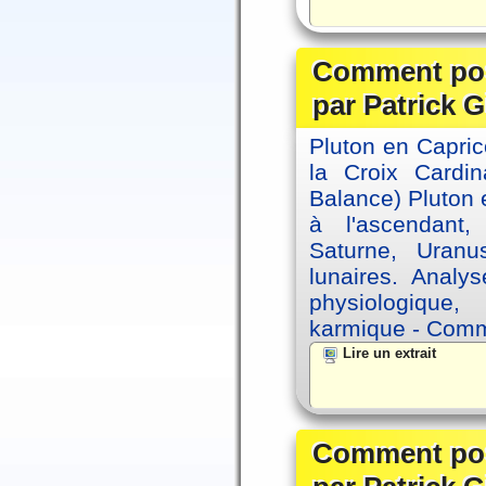
Comment posi
par Patrick G
Pluton en Capric
la Croix Cardin
Balance) Pluton e
à l'ascendant,
Saturne, Uran
lunaires. Analy
physiologique, 
karmique - Comme
Lire un extrait
Comment posi