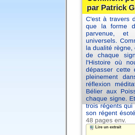
par Patrick G
C'est à travers 
que la forme 
parvenue, et
universels. Co
la dualité règne
de chaque sig
l'Histoire où n
dépasser cette d
pleinement dans
réflexion médi
Bélier aux Pois
chaque signe. Et
trois régents qui
son régent ésoté
48 pages env.
Lire un extrait