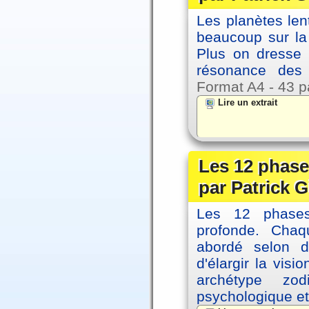
Les planètes le
beaucoup sur la 
Plus on dresse
résonance des 
Format A4 - 43 p
Lire un extrait
Les 12 phase
par Patrick G
Les 12 phases 
profonde. Cha
abordé selon di
d'élargir la vis
archétype zo
psychologique et 