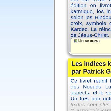
édition en livr
karmique, les i
selon les Hindou
croix, symbole d
Kardec. La réin
de Jésus-Christ.
Lire un extrait
Les indices
par Patrick G
Ce livret réunit
des Noeuds Lu
aspects, et le s
Un très bon outi
textes sont plus
"L'astrologie ka