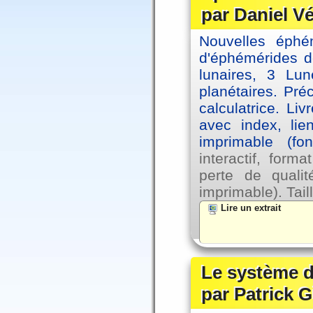
par Daniel V
Nouvelles éph
d'éphémérides d
lunaires, 3 Lun
planétaires. Pré
calculatrice. Li
avec index, lie
imprimable (fo
interactif, for
perte de qual
imprimable). Tail
Lire un extrait
Le système d
par Patrick G