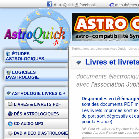
AstroQuick @ facebook
mes thèmes 
Publications astrologiques AstroQuick
: Livres 
ÉTUDES
ASTROLOGIQUES
Livres et livret
LOGICIELS
documents électronique
D'ASTROLOGIE
avec
l'association Jupit
ASTROLOGIE LIVRES & +
Disponibles en télécharg
sont des documents PDF mi
LIVRES & LIVRETS PDF
Les livrets imprimés sont exp
DÉS ASTROLOGIQUES
de port sont dégressifs et ca
pour la France).
CD AUDIO MP3
NB: Pour visualiser ou imprimer les liv
gratuit
Acrobat Reader que vous po
DVD VIDÉO D'ASTROLOGIE