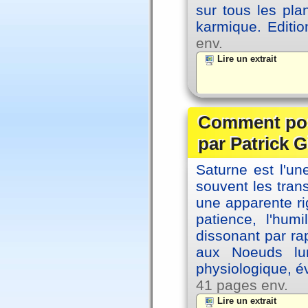
sur tous les pla
karmique. Editi
env.
Lire un extrait
Comment posi
par Patrick G
Saturne est l'u
souvent les tran
une apparente ri
patience, l'hum
dissonant par ra
aux Noeuds lun
physiologique, é
41 pages env.
Lire un extrait