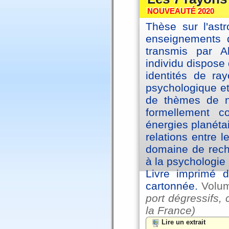
NOUVEAUTÉ 2020
Thèse sur l'astr
enseignements d
transmis par A
individu dispose 
identités de ra
psychologique et
de thèmes de na
formellement 
énergies planéta
relations entre l
domaine de reche
à la psychologie 
Livre imprimé d
cartonnée.
Volu
port dégressifs, 
la France)
Lire un extrait