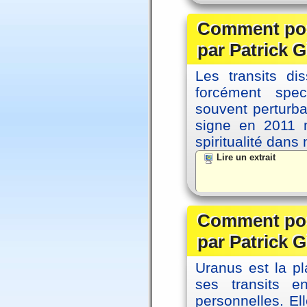
Comment posi
par Patrick G
Les transits d
forcément spec
souvent perturb
signe en 2011 m
spiritualité dans
Lire un extrait
Comment posi
par Patrick G
Uranus est la pl
ses transits 
personnelles. El