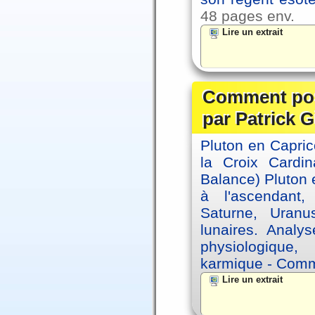
48 pages env.
Lire un extrait
Comment posi
par Patrick G
Pluton en Capric
la Croix Cardin
Balance) Pluton e
à l'ascendant,
Saturne, Uran
lunaires. Analy
physiologique, 
karmique - Comme
Lire un extrait