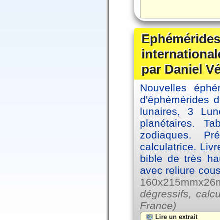
Ephémérides
internationa
par Daniel V
Nouvelles éph
d'éphémérides d
lunaires, 3 Lun
planétaires. Ta
zodiaques. Pr
calculatrice. Li
bible de très hau
avec reliure cou
160x215mmx26mm
dégressifs, calc
France)
Lire un extrait