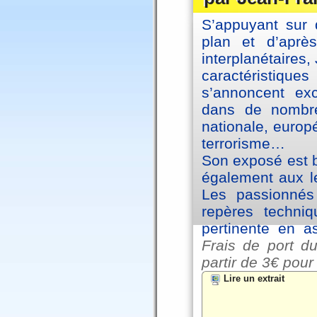
S’appuyant sur 
plan et d’aprè
interplanétaires
caractéristiqu
s’annoncent exc
dans de nombre
nationale, europ
terrorisme…
Son exposé est br
également aux le
Les passionnés 
repères techniq
pertinente en a
Frais de port du
partir de
3€ pour
Lire un extrait