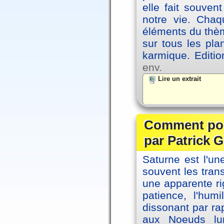
elle fait souvent
notre vie. Chaq
éléments du thèm
sur tous les pla
karmique. Editi
env.
Lire un extrait
Comment posi
par Patrick G
Saturne est l'u
souvent les tran
une apparente ri
patience, l'hum
dissonant par ra
aux Noeuds lun