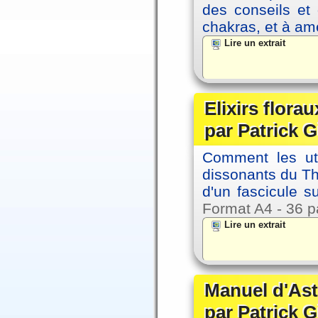
des conseils et 
chakras, et à amé
Lire un extrait
Elixirs florau
par Patrick G
Comment les util
dissonants du Thè
d'un fascicule su
Format A4 - 36 p
Lire un extrait
Manuel d'Ast
par Patrick G