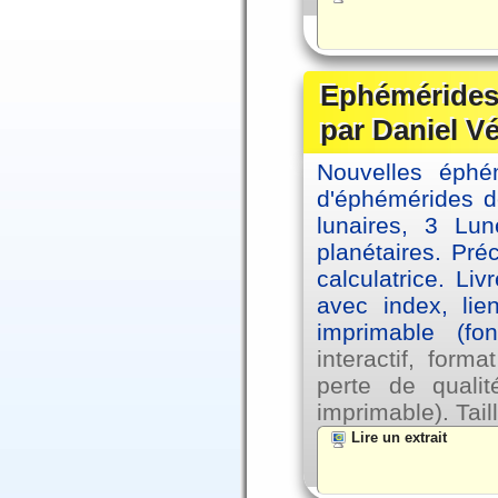
Ephémérides 
par Daniel V
Nouvelles éph
d'éphémérides d
lunaires, 3 Lun
planétaires. Pré
calculatrice. Li
avec index, lie
imprimable (fo
interactif, for
perte de qual
imprimable). Tail
Lire un extrait