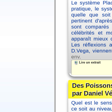
Le système Plac
pratique, le sys
quelle que soit
pertinent d'apr
sont comparés 
célébrités et 
apparaît mieux 
Les réflexions 
D.Vega, viennen
env.
Lire un extrait
Des Poissons
par Daniel V
Quel est le sen
ce soit au niveau