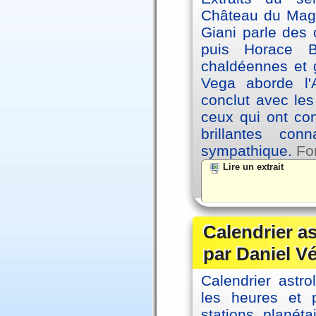
Château du Magne
Giani parle des 
puis Horace B
chaldéennes et 
Vega aborde l'A
conclut avec le
ceux qui ont co
brillantes co
sympathique.
Fo
Lire un extrait
Calendrier a
par Daniel V
Calendrier astro
les heures et p
stations planéta