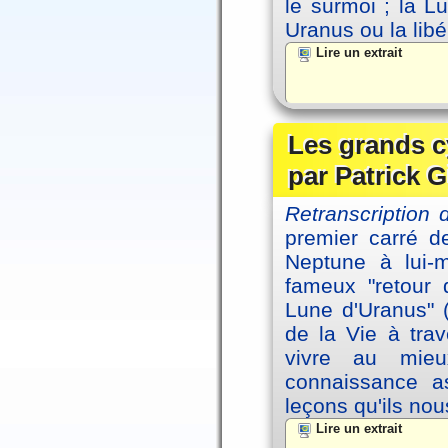
le surmoi ; la Lu
Uranus ou la libé
Lire un extrait
Les grands c
par Patrick G
Retranscription 
premier carré d
Neptune à lui-
fameux "retour 
Lune d'Uranus" 
de la Vie à tra
vivre au mieu
connaissance as
leçons qu'ils no
Lire un extrait