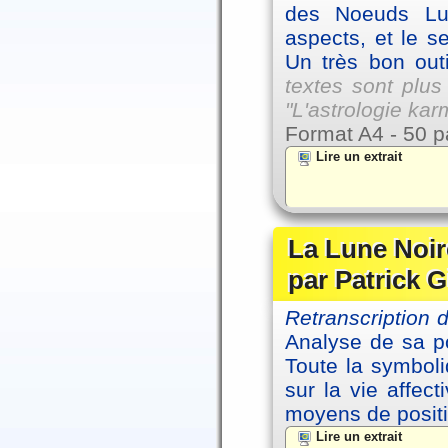
des Noeuds Lu
aspects, et le s
Un très bon outi
textes sont plus
"L'astrologie ka
Format A4 - 50 p
Lire un extrait
La Lune Noire
par Patrick G
Retranscription
Analyse de sa po
Toute la symbol
sur la vie affec
moyens de positi
Lire un extrait