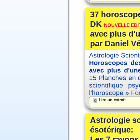
37 horoscope
DK
NOUVELLE EDIT
avec plus d'u
par Daniel V
Astrologie Scien
Horoscopes des
avec plus d'une
15 Planches en co
scientifique p
l'horoscope »
For
Lire un extrait
Astrologie s
ésotérique:
Les 7 rayons