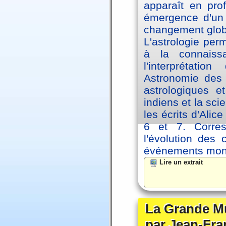
apparaît en pro
émergence d'un 
changement glob
L'astrologie per
à la connaiss
l'interprétati
Astronomie des 
astrologiques e
indiens et la sc
les écrits d'Ali
6 et 7. Corre
l'évolution des
événements mon
Lire un extrait
La Grande Mu
par Jean-Fra