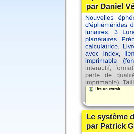
par Daniel V
Nouvelles éph
d'éphémérides d
lunaires, 3 Lun
planétaires. Pré
calculatrice. Li
avec index, lie
imprimable (fo
interactif, for
perte de qual
imprimable). Tail
Lire un extrait
Le système d
par Patrick G