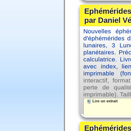
Ephémérides 
par Daniel V
Nouvelles éph
d'éphémérides d
lunaires, 3 Lun
planétaires. Pré
calculatrice. Li
avec index, lie
imprimable (fo
interactif, for
perte de qual
imprimable). Tail
Lire un extrait
Ephémérides 