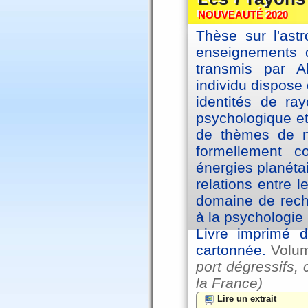
NOUVEAUTÉ 2020
Thèse sur l'astr
enseignements d
transmis par A
individu dispose 
identités de ra
psychologique et
de thèmes de na
formellement 
énergies planéta
relations entre l
domaine de reche
à la psychologie 
Livre imprimé d
cartonnée.
Volu
port dégressifs, 
la France)
Lire un extrait