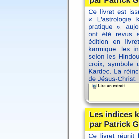
par Patrick G
Ce livret est iss
« L'astrologie
pratique », auj
ont été revus 
édition en livr
karmique, les i
selon les Hindou
croix, symbole d
Kardec. La réin
de Jésus-Christ.
Lire un extrait
Les indices
par Patrick G
Ce livret réunit