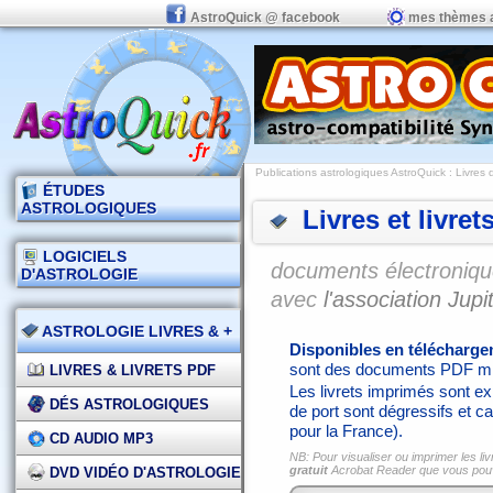
AstroQuick @ facebook
mes thèmes 
Publications astrologiques AstroQuick
: Livres 
ÉTUDES
ASTROLOGIQUES
Livres et livret
LOGICIELS
documents électronique
D'ASTROLOGIE
avec
l'association Jupit
ASTROLOGIE LIVRES & +
Disponibles en télécharg
sont des documents PDF mi
LIVRES & LIVRETS PDF
Les livrets imprimés sont exp
DÉS ASTROLOGIQUES
de port sont dégressifs et ca
pour la France).
CD AUDIO MP3
NB: Pour visualiser ou imprimer les liv
gratuit
Acrobat Reader que vous po
DVD VIDÉO D'ASTROLOGIE