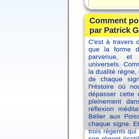
Comment posi
par Patrick G
C'est à travers 
que la forme 
parvenue, et
universels. Co
la dualité règne
de chaque sig
l'Histoire où n
dépasser cette d
pleinement dans
réflexion médi
Bélier aux Pois
chaque signe. Et
trois régents qui
son régent ésoté