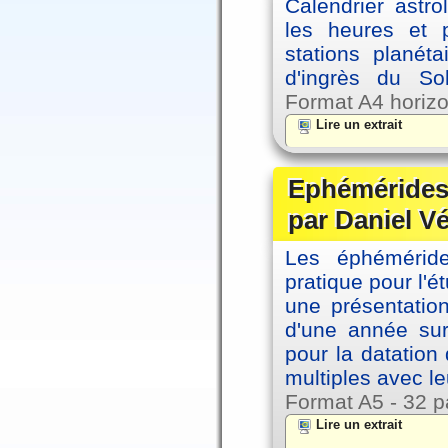
Calendrier astro
les heures et p
stations planéta
d'ingrès du So
Format A4 horizo
Lire un extrait
Ephémérides 
par Daniel V
Les éphémérides
pratique pour l'é
une présentation
d'une année sur
pour la datation
multiples avec le
Format A5 - 32 p
Lire un extrait