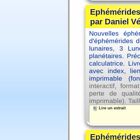
Ephémérides 
par Daniel V
Nouvelles éph
d'éphémérides d
lunaires, 3 Lun
planétaires. Pré
calculatrice. Li
avec index, lie
imprimable (fo
interactif, for
perte de qual
imprimable). Tail
Lire un extrait
Ephémérides 