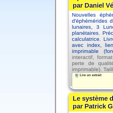
par Daniel V
Nouvelles éph
d'éphémérides d
lunaires, 3 Lun
planétaires. Pré
calculatrice. Li
avec index, lie
imprimable (fo
interactif, for
perte de qual
imprimable). Tail
Lire un extrait
Le système d
par Patrick G