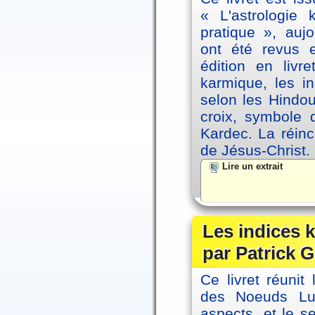
« L'astrologie
pratique », auj
ont été revus 
édition en livr
karmique, les i
selon les Hindou
croix, symbole d
Kardec. La réin
de Jésus-Christ.
Lire un extrait
Les indices
par Patrick G
Ce livret réunit
des Noeuds Lu
aspects, et le s