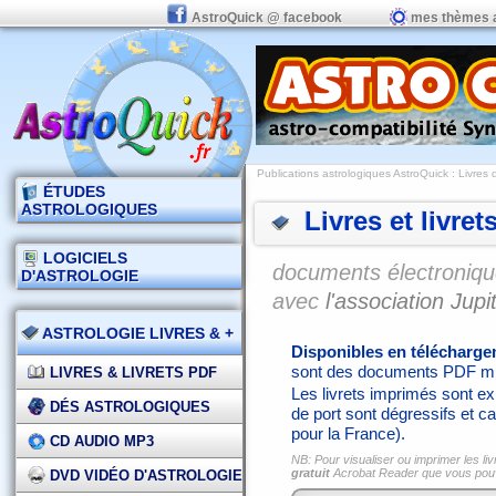
AstroQuick @ facebook
mes thèmes 
Publications astrologiques AstroQuick
: Livres 
ÉTUDES
ASTROLOGIQUES
Livres et livret
LOGICIELS
documents électronique
D'ASTROLOGIE
avec
l'association Jupit
ASTROLOGIE LIVRES & +
Disponibles en télécharg
sont des documents PDF mi
LIVRES & LIVRETS PDF
Les livrets imprimés sont exp
DÉS ASTROLOGIQUES
de port sont dégressifs et ca
pour la France).
CD AUDIO MP3
NB: Pour visualiser ou imprimer les liv
gratuit
Acrobat Reader que vous po
DVD VIDÉO D'ASTROLOGIE