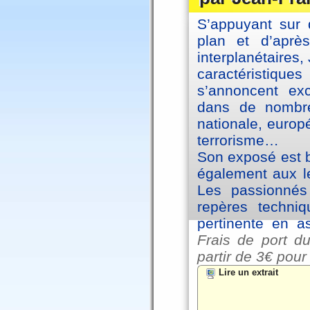
S’appuyant sur 
plan et d’aprè
interplanétaires
caractéristiqu
s’annoncent exc
dans de nombre
nationale, europ
terrorisme…
Son exposé est br
également aux le
Les passionnés 
repères techniq
pertinente en a
Frais de port du
partir de
3€ pour
Lire un extrait