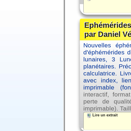
Ephémérides 
par Daniel V
Nouvelles éph
d'éphémérides d
lunaires, 3 Lun
planétaires. Pré
calculatrice. Li
avec index, lie
imprimable (fo
interactif, for
perte de qual
imprimable). Tail
Lire un extrait