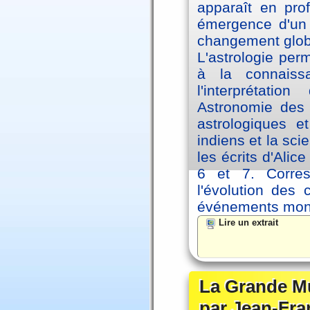
apparaît en pro
émergence d'un 
changement glob
L'astrologie per
à la connaiss
l'interprétati
Astronomie des 
astrologiques e
indiens et la sc
les écrits d'Ali
6 et 7. Corre
l'évolution des
événements mon
Lire un extrait
La Grande Mu
par Jean-Fra