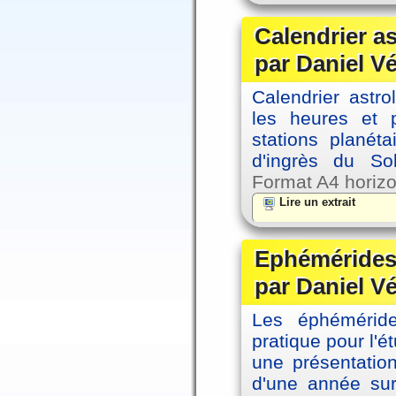
Calendrier a
par Daniel V
Calendrier astro
les heures et p
stations planéta
d'ingrès du So
Format A4 horizo
Lire un extrait
Ephémérides 
par Daniel V
Les éphémérides
pratique pour l'é
une présentation
d'une année sur