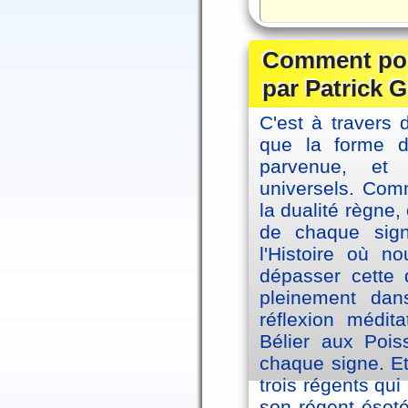
Comment posi
par Patrick G
C'est à travers 
que la forme 
parvenue, et
universels. Co
la dualité règne
de chaque sig
l'Histoire où n
dépasser cette d
pleinement dans
réflexion médi
Bélier aux Pois
chaque signe. Et
trois régents qui
son régent ésoté