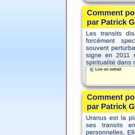
Comment posi
par Patrick G
Les transits d
forcément spec
souvent perturb
signe en 2011 m
spiritualité dans
Lire un extrait
Comment posi
par Patrick G
Uranus est la pl
ses transits 
personnelles. El