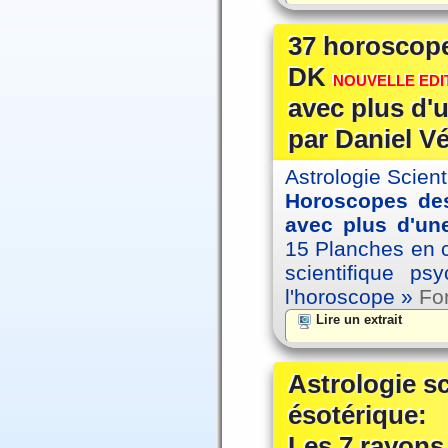
37 horoscope
DK
NOUVELLE EDIT
avec plus d'u
par Daniel V
Astrologie Scien
Horoscopes des
avec plus d'une
15 Planches en co
scientifique p
l'horoscope »
For
Lire un extrait
Astrologie s
ésotérique:
Les 7 rayons