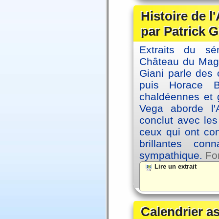
Histoire de l
par Patrick G
Extraits du sé
Château du Magne
Giani parle des 
puis Horace B
chaldéennes et 
Vega aborde l'A
conclut avec le
ceux qui ont co
brillantes co
sympathique.
Fo
Lire un extrait
Calendrier a