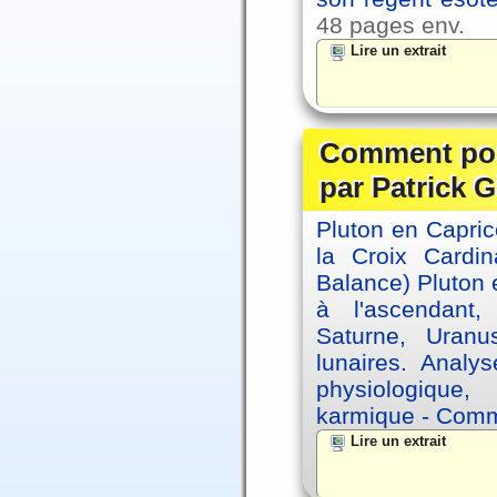
48 pages env.
Lire un extrait
Comment posi
par Patrick G
Pluton en Capric
la Croix Cardin
Balance) Pluton e
à l'ascendant,
Saturne, Uran
lunaires. Analy
physiologique, 
karmique - Comme
Lire un extrait