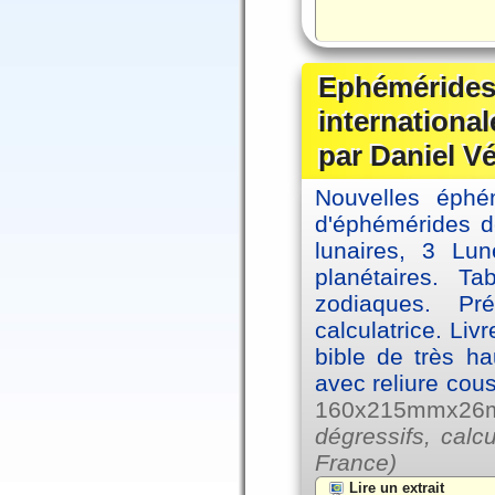
Ephémérides
internationa
par Daniel V
Nouvelles éph
d'éphémérides d
lunaires, 3 Lun
planétaires. Ta
zodiaques. Pr
calculatrice. Li
bible de très hau
avec reliure cou
160x215mmx26mm
dégressifs, calc
France)
Lire un extrait