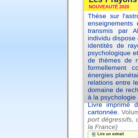
NOUVEAUTÉ 2020
Thèse sur l'astr
enseignements d
transmis par A
individu dispose 
identités de ra
psychologique et
de thèmes de na
formellement 
énergies planéta
relations entre l
domaine de reche
à la psychologie 
Livre imprimé d
cartonnée.
Volu
port dégressifs, 
la France)
Lire un extrait