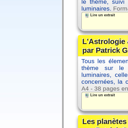
le thème, suivi
luminaires.
Forma
Lire un extrait
L'Astrologie 
par Patrick G
Tous les élement
thème sur le p
luminaires, cel
concernées, la 
A4 - 38 pages en
Lire un extrait
Les planètes 