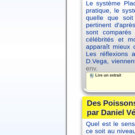
Le système Plac
pratique, le sys
quelle que soit
pertinent d'apr
sont comparés 
célébrités et 
apparaît mieux 
Les réflexions 
D.Vega, viennen
env.
Lire un extrait
Des Poissons
par Daniel V
Quel est le sen
ce soit au niveau