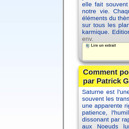
elle fait souvent
notre vie. Chaq
éléments du thèm
sur tous les pla
karmique. Editi
env.
Lire un extrait
Comment posi
par Patrick G
Saturne est l'u
souvent les tran
une apparente ri
patience, l'hum
dissonant par ra
aux Noeuds lun