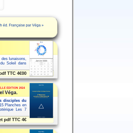
éd. Française par Véga »
s des lunaisons,
 du Soleil dans
 pdf TTC
4€00
LLE EDITION 2024
el Véga.
 disciples du
15 Planches en
sotérique Les 7
et pdf TTC
4€