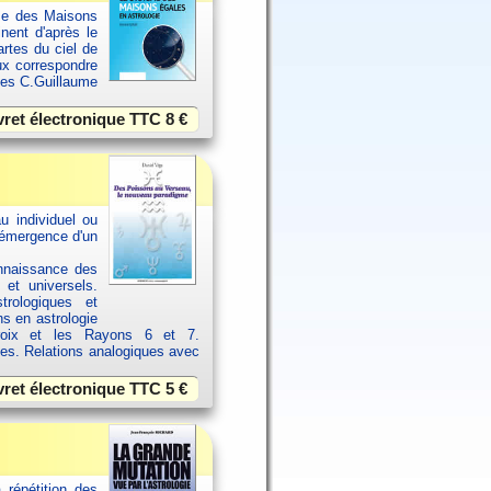
ème des Maisons
inent d'après le
rtes du ciel de
ux correspondre
ues C.Guillaume
vret électronique TTC
8 €
u individuel ou
 émergence d'un
onnaissance des
 et universels.
rologiques et
ns en astrologie
croix et les Rayons 6 et 7.
ces. Relations analogiques avec
vret électronique TTC
5 €
 répétition des