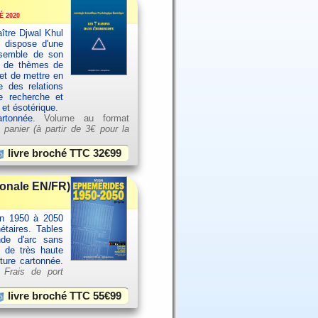
 2020
ître Djwal Khul
u dispose d'une
ensemble de son
es de thèmes de
et de mettre en
e des relations
e recherche et
 et ésotérique.
artonnée.
Volume au format
 panier (à partir de
3€ pour la
livre broché TTC
32€99
ionale EN/FR)
an 1950 à 2050
étaires. Tables
nde d'arc sans
e de très haute
rture cartonnée.
.
Frais de port
livre broché TTC
55€99