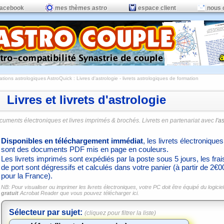
facebook
mes thèmes astro
espace client
nous 
ations astrologiques AstroQuick
: Livres d'astrologie - livrets astrologiques de formation
Livres et livrets d'astrologie
cuments électroniques et livres imprimés & brochés. Livrets en partenariat avec
l'a
Disponibles en téléchargement immédiat
, les livrets électroniques
sont des documents PDF mis en page en couleurs.
Les livrets imprimés sont expédiés par la poste sous 5 jours, les frai
de port sont dégressifs et calculés dans votre panier (à partir de 2€0
pour la France).
NB: Pour visualiser ou imprimer les livrets électroniques, votre PC doit être équipé du logiciel
gratuit
Acrobat Reader que vous pouvez
télécharger ici.
Sélecteur par sujet:
(cliquez pour filtrer la liste)