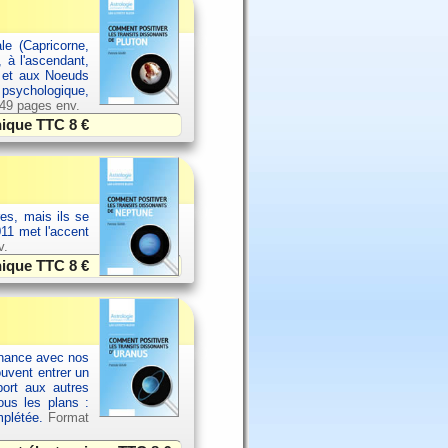
le (Capricorne,
, à l'ascendant,
l et aux Noeuds
, psychologique,
 49 pages env.
onique TTC
8 €
es, mais ils se
11 met l'accent
v.
onique TTC
8 €
sonance avec nos
ouvent entrer un
port aux autres
ous les plans :
omplétée.
Format