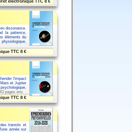
vret électronique TTC
8 €
 en dissonance.
nd la patience,
res éléments du
 physiologique,
onique TTC
8 €
hender l'impact
 Mars et Jupiter
 psychologique,
 43 pages env.
onique TTC
8 €
des transits et
d'une année sur