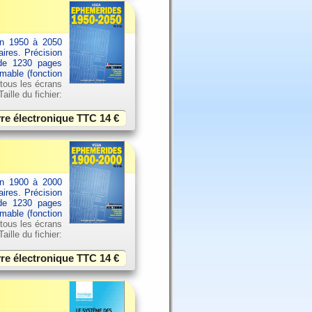
an 1950 à 2050
aires. Précision
 de 1230 pages
imable (fonction
 tous les écrans
ille du fichier:
vre électronique TTC
14 €
an 1900 à 2000
aires. Précision
 de 1230 pages
imable (fonction
 tous les écrans
ille du fichier:
vre électronique TTC
14 €