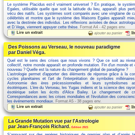
Le système Placidus est-il vraiment universel ? En pratique, le syst
Egales, utilisable quelle que soit la latitude du lieu, apparaît plus pert
vécu des natifs. Les systèmes sont comparés avec une vingtaine de ca
célébrités et montre que le système des Maisons Egales apparaît mie
avec la destinée des individus. Les réflexions avisées de deux astrolog
et D.Vega, viennent appuyer cette thèse.
Format A4 - 42 pages env.
Lire un extrait
li
ajouter au panier
Des Poissons au Verseau, le nouveau paradigme
par Daniel Véga.
Quel est le sens des crises que nous vivons ? Que ce soit au nivea
collectif, notre monde apparaît en profonde mutation. Fin d'un monde et
nouveau ? Quelle est la nature du changement global de paradigme ?
L'astrologie permet d'apporter des éléments de réponse grâce à la c
cycles planétaires et l'art de l'interprétation de symboles millénaires
Astronomie des ères précessionnelles et leurs symbolismes ast
ésotériques. L'ère du Verseau, les Yugas indiens et la science des rayo
ésotérique selon les écrits d'Alice Bailey. Le changement de 
Correspondances avec les crises mondiales et l'évolution des conscien
les événements mondiaux.
Format A5 - 38 pages env.
Lire un extrait
li
ajouter au panier
La Grande Mutation vue par l'Astrologie
par Jean-François Richard.
Edition 2021
S’appuyant sur des repères historiques de premier plan et d’après la