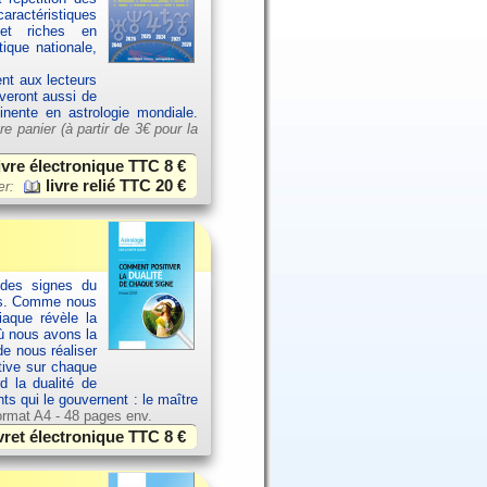
aractéristiques
et riches en
ique nationale,
ent aux lecteurs
uveront aussi de
tinente en astrologie mondiale.
re panier (à partir de
3€ pour la
ivre électronique TTC
8 €
livre relié TTC
20 €
er:
 des signes du
els. Comme nous
aque révèle la
où nous avons la
de nous réaliser
ative sur chaque
d la dualité de
nts qui le gouvernent : le maître
rmat A4 - 48 pages env.
vret électronique TTC
8 €