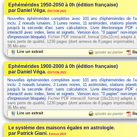
Ephémérides 1950-2050 à 0h (édition française)
par Daniel Véga.
ÉDITION 2021
Nouvelles éphémérides complètes avec 101 ans d'éphémérides de l'
inclu. 2 noeuds lunaires, 3 Lunes noires, 11 astéroïdes, stations planét
jusqu'à la seconde d'arc sans calculatrice. Livre électronique PDF
interactif avec index, liens et signets. Version éco. "0 papier" non-impr
d'impression bloquée).
Fichier PDF interactif, format (16x22cm) adapté à
sans perte de qualité, 1230 pages (dont annexe de 8 pages imprimable). Ta
35 Mo env.
Lire un extrait
li
ajouter au panier
Ephémérides 1900-2000 à 0h (édition française)
par Daniel Véga.
ÉDITION 2021
Nouvelles éphémérides complètes avec 101 ans d'éphémérides de l'
inclu. 2 noeuds lunaires, 3 Lunes noires, 11 astéroïdes, stations planét
jusqu'à la seconde d'arc sans calculatrice. Livre électronique PDF
interactif avec index, liens et signets. Version éco. "0 papier" non-impr
d'impression bloquée).
Fichier PDF interactif, format (16x22cm) adapté à
sans perte de qualité, 1230 pages (dont annexe de 8 pages imprimable). Ta
35 Mo env.
Lire un extrait
li
ajouter au panier
Le système des maisons égales en astrologie.
par Patrick Giani.
Edition 2019