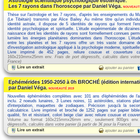
Astrologie scientifique psychologique ésotérique:
Les 7 rayons dans l'horoscope par Daniel Véga.
NOUVEAUTÉ
Thèse sur l'astrologie et les 7 rayons, d'après les enseignements du Ma
(Le Tibétain) transmis par Alice Bailey. Au même titre qu'un individ
identité astrale, il dispose de 5 identités de rayons qui forment l'
identité psychologique et spirituelle. L'étude expérimentale de dizain
naissance dont les identités de rayons sont formellement connues perm
lumière les énergies planétaires dominantes dans l'horoscope. L'étud
entre les planètes et les 7 rayons offre un très vaste domaine d
d'investigation astrologique appliqué à la psychologie moderne, spirituelle
Livre imprimé de 452 pages, reliure cousue et couverture c
160x210mmx25mm env.
Frais de port dégressifs, calculés dans votre
France)
Lire un extrait
ajouter au panier
Ephémérides 1950-2050 à 0h BROCHÉ (édition internat
par Daniel Véga.
NOUVEAUTÉ 2019
Nouvelles éphémérides complètes avec 101 ans d'éphémérides de l'
inclu. 2 noeuds lunaires, 3 Lunes noires, 11 astéroïdes, stations plan
d'interpolation, maquettes de zodiaques. Précision jusqu'à la seco
calculatrice. Livre imprimé et broché de 1252 pages sur papier bibl
qualité, fin et résistant, colori beige clair avec reliure cousue et couve
Volume au format 160x215mmx26mm env., seulement 800grs env
dégressifs, calculés dans votre panier (à partir de
3€ pour la France)
Lire un extrait
ajouter au panier