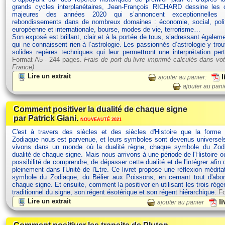
grands cycles interplanétaires, Jean-François RICHARD dessine les c
majeures des années 2020 qui s’annoncent exceptionnelles 
rebondissements dans de nombreux domaines : économie, social, polit
européenne et internationale, bourse, modes de vie, terrorisme…
Son exposé est brillant, clair et à la portée de tous, s’adressant égalem
qui ne connaissent rien à l’astrologie. Les passionnés d’astrologie y tro
solides repères techniques qui leur permettront une interprétation per
Format A5 - 244 pages.
Frais de port du livre imprimé calculés dans vot
France)
Lire un extrait
l
ajouter au panier:
ajouter au pani
Comment positiver la dualité de chaque signe
par Patrick Giani.
NOUVEAUTÉ 2021
C'est à travers des siècles et des siècles d'Histoire que la forme
Zodiaque nous est parvenue, et leurs symboles sont devenus univers
vivons dans un monde où la dualité règne, chaque symbole du Zodi
dualité de chaque signe. Mais nous arrivons à une période de l'Histoire 
possibilité de comprendre, de dépasser cette dualité et de l'intégrer afin 
pleinement dans l'Unité de l'Etre. Ce livret propose une réflexion médit
symbole du Zodiaque, du Bélier aux Poissons, en cernant tout d'abor
chaque signe. Et ensuite, comment la positiver en utilisant les trois rége
traditionnel du signe, son régent ésotérique et son régent hiérarchique.
Fo
Lire un extrait
li
ajouter au panier