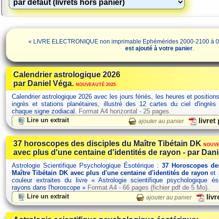
« LIVRE ELECTRONIQUE non imprimable Ephémérides 2000-2100 à 0h 
est ajouté à votre
panier
.
Calendrier astrologique 2026
par Daniel Véga.
NOUVEAUTÉ 2025
Calendrier astrologique 2026 avec les jours fériés, les heures et position
ingrès et stations planétaires, illustré des 12 cartes du ciel d'ingrès
chaque signe zodiacal.
Format A4 horizontal - 25 pages.
Lire un extrait
livret
ajouter au panier
37 horoscopes des disciples du Maître Tibétain DK
NOUVE
avec plus d'une centaine d'identités de rayon - par Dani
Astrologie Scientifique Psychologique Ésotérique :
37 Horoscopes des
Maître Tibétain DK avec plus d'une centaine d'identités de rayon
et 
couleur extraites du livre « Astrologie scientifique psychologique é
rayons dans l'horoscope »
Format A4 - 66 pages (fichier pdf de 5 Mo).
Lire un extrait
livr
ajouter au panier