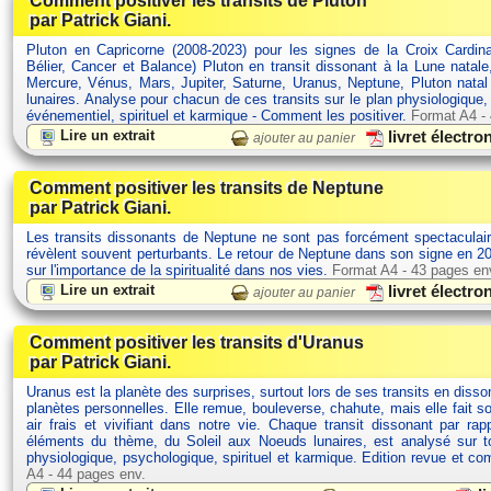
Comment positiver les transits de Pluton
par Patrick Giani.
Pluton en Capricorne (2008-2023) pour les signes de la Croix Cardina
Bélier, Cancer et Balance) Pluton en transit dissonant à la Lune natale
Mercure, Vénus, Mars, Jupiter, Saturne, Uranus, Neptune, Pluton nata
lunaires. Analyse pour chacun de ces transits sur le plan physiologique
événementiel, spirituel et karmique - Comment les positiver.
Format A4 -
Lire un extrait
livret électr
ajouter au panier
Comment positiver les transits de Neptune
par Patrick Giani.
Les transits dissonants de Neptune ne sont pas forcément spectaculair
révèlent souvent perturbants. Le retour de Neptune dans son signe en 20
sur l'importance de la spiritualité dans nos vies.
Format A4 - 43 pages en
Lire un extrait
livret électr
ajouter au panier
Comment positiver les transits d'Uranus
par Patrick Giani.
Uranus est la planète des surprises, surtout lors de ses transits en dis
planètes personnelles. Elle remue, bouleverse, chahute, mais elle fait s
air frais et vivifiant dans notre vie. Chaque transit dissonant par rap
éléments du thème, du Soleil aux Noeuds lunaires, est analysé sur t
physiologique, psychologique, spirituel et karmique. Edition revue et c
A4 - 44 pages env.