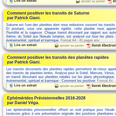
Lire un extrait
li
ajouter au panier
Comment positiver les transits de Saturne
par Patrick Giani.
Saturne est l'une des planètes dont nous redoutons souvent les transits
Et pourtant, sous une apparente rigidité, cette planète nous appre
l'humilité et la sagesse. Chaque transit dissonant par rapport aux aut
thème, du Soleil aux Noeuds lunaires, est analysé sur tous les plans :
événementiel, spirituel et karmique.
Format A4 - 41 pages env.
Lire un extrait
livret électr
ajouter au panier
Comment positiver les transits des planètes rapides
par Patrick Giani.
Les transits dissonants des planètes rapides permettent de mieux appré
des transits de planètes lentes. Analyse pour le Soleil, Mercure, Vénus,
en transit dissonant aux planètes natales sur les plans physiologique,
événementiel, spirituel et karmique - Comment les positiver.
Format A4 -
Lire un extrait
livret électr
ajouter au panier
Ephémérides Prévisionnelles 2016-2028
par Daniel Véga.
Les éphémérides prévisionnelles offrent un outil pratique pour l'étude 
lunaisons grâce à une présentation originale des positions planétaires 