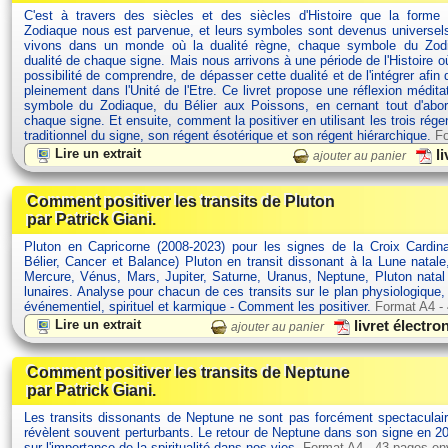
C'est à travers des siècles et des siècles d'Histoire que la forme
Zodiaque nous est parvenue, et leurs symboles sont devenus univers
vivons dans un monde où la dualité règne, chaque symbole du Zodi
dualité de chaque signe. Mais nous arrivons à une période de l'Histoire 
possibilité de comprendre, de dépasser cette dualité et de l'intégrer afin 
pleinement dans l'Unité de l'Etre. Ce livret propose une réflexion médit
symbole du Zodiaque, du Bélier aux Poissons, en cernant tout d'abor
chaque signe. Et ensuite, comment la positiver en utilisant les trois rége
traditionnel du signe, son régent ésotérique et son régent hiérarchique.
Fo
Lire un extrait
li
ajouter au panier
Comment positiver les transits de Pluton
par Patrick Giani.
Pluton en Capricorne (2008-2023) pour les signes de la Croix Cardina
Bélier, Cancer et Balance) Pluton en transit dissonant à la Lune natale
Mercure, Vénus, Mars, Jupiter, Saturne, Uranus, Neptune, Pluton nata
lunaires. Analyse pour chacun de ces transits sur le plan physiologique
événementiel, spirituel et karmique - Comment les positiver.
Format A4 -
Lire un extrait
livret électr
ajouter au panier
Comment positiver les transits de Neptune
par Patrick Giani.
Les transits dissonants de Neptune ne sont pas forcément spectaculair
révèlent souvent perturbants. Le retour de Neptune dans son signe en 20
sur l'importance de la spiritualité dans nos vies.
Format A4 - 43 pages en