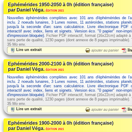
Ephémérides 1950-2050 à 0h (édition française)
par Daniel Véga.
ÉDITION 2021
Nouvelles éphémérides complètes avec 101 ans d'éphémérides de l'
inclu. 2 noeuds lunaires, 3 Lunes noires, 11 astéroïdes, stations planét
jusqu'à la seconde d'arc sans calculatrice. Livre électronique PDF
interactif avec index, liens et signets. Version éco. "0 papier" non-impr
d'impression bloquée).
Fichier PDF interactif, format (16x22cm) adapté à
sans perte de qualité, 1230 pages (dont annexe de 8 pages imprimable). Ta
35 Mo env.
Lire un extrait
li
ajouter au panier
Ephémérides 2000-2100 à 0h (édition française)
par Daniel Véga.
ÉDITION 2021
Nouvelles éphémérides complètes avec 101 ans d'éphémérides de l'
inclu. 2 noeuds lunaires, 3 Lunes noires, 11 astéroïdes, stations planét
jusqu'à la seconde d'arc sans calculatrice. Livre électronique PDF
interactif avec index, liens et signets. Version éco. "0 papier" non-impr
d'impression bloquée).
Fichier PDF interactif, format (16x22cm) adapté à
sans perte de qualité, 1230 pages (dont annexe de 8 pages imprimable). Ta
35 Mo env.
Lire un extrait
li
ajouter au panier
Ephémérides 1900-2000 à 0h (édition française)
par Daniel Véga.
ÉDITION 2021