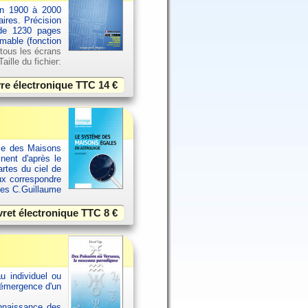
an 1900 à 2000
aires. Précision
 de 1230 pages
imable (fonction
 tous les écrans
ille du fichier:
vre électronique TTC
14 €
ème des Maisons
inent d'après le
rtes du ciel de
ux correspondre
ues C.Guillaume
vret électronique TTC
8 €
u individuel ou
 émergence d'un
onnaissance des