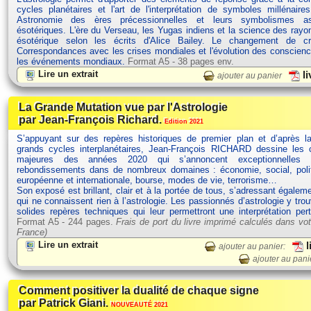
cycles planétaires et l'art de l'interprétation de symboles millénaires
Astronomie des ères précessionnelles et leurs symbolismes ast
ésotériques. L'ère du Verseau, les Yugas indiens et la science des rayo
ésotérique selon les écrits d'Alice Bailey. Le changement de 
Correspondances avec les crises mondiales et l'évolution des conscien
les événements mondiaux.
Format A5 - 38 pages env.
Lire un extrait
li
ajouter au panier
La Grande Mutation vue par l'Astrologie
par Jean-François Richard.
Edition 2021
S’appuyant sur des repères historiques de premier plan et d’après la
grands cycles interplanétaires, Jean-François RICHARD dessine les c
majeures des années 2020 qui s’annoncent exceptionnelles 
rebondissements dans de nombreux domaines : économie, social, polit
européenne et internationale, bourse, modes de vie, terrorisme…
Son exposé est brillant, clair et à la portée de tous, s’adressant égalem
qui ne connaissent rien à l’astrologie. Les passionnés d’astrologie y tro
solides repères techniques qui leur permettront une interprétation per
Format A5 - 244 pages.
Frais de port du livre imprimé calculés dans vot
France)
Lire un extrait
l
ajouter au panier:
ajouter au pani
Comment positiver la dualité de chaque signe
par Patrick Giani.
NOUVEAUTÉ 2021