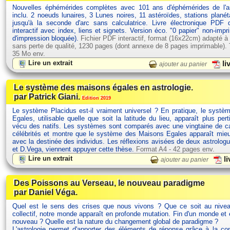
Nouvelles éphémérides complètes avec 101 ans d'éphémérides de l'
inclu. 2 noeuds lunaires, 3 Lunes noires, 11 astéroïdes, stations planét
jusqu'à la seconde d'arc sans calculatrice. Livre électronique PDF
interactif avec index, liens et signets. Version éco. "0 papier" non-impr
d'impression bloquée).
Fichier PDF interactif, format (16x22cm) adapté à
sans perte de qualité, 1230 pages (dont annexe de 8 pages imprimable). Ta
35 Mo env.
Lire un extrait
li
ajouter au panier
Le système des maisons égales en astrologie.
par Patrick Giani.
Edition 2019
Le système Placidus est-il vraiment universel ? En pratique, le syst
Egales, utilisable quelle que soit la latitude du lieu, apparaît plus pert
vécu des natifs. Les systèmes sont comparés avec une vingtaine de ca
célébrités et montre que le système des Maisons Egales apparaît mie
avec la destinée des individus. Les réflexions avisées de deux astrolog
et D.Vega, viennent appuyer cette thèse.
Format A4 - 42 pages env.
Lire un extrait
li
ajouter au panier
Des Poissons au Verseau, le nouveau paradigme
par Daniel Véga.
Quel est le sens des crises que nous vivons ? Que ce soit au nivea
collectif, notre monde apparaît en profonde mutation. Fin d'un monde et
nouveau ? Quelle est la nature du changement global de paradigme ?
L'astrologie permet d'apporter des éléments de réponse grâce à la c