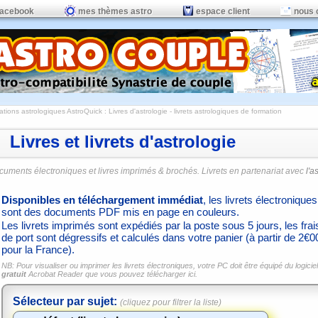
facebook
mes thèmes astro
espace client
nous 
ations astrologiques AstroQuick
: Livres d'astrologie - livrets astrologiques de formation
Livres et livrets d'astrologie
cuments électroniques et livres imprimés & brochés. Livrets en partenariat avec
l'a
Disponibles en téléchargement immédiat
, les livrets électroniques
sont des documents PDF mis en page en couleurs.
Les livrets imprimés sont expédiés par la poste sous 5 jours, les frai
de port sont dégressifs et calculés dans votre panier (à partir de 2€0
pour la France).
NB: Pour visualiser ou imprimer les livrets électroniques, votre PC doit être équipé du logiciel
gratuit
Acrobat Reader que vous pouvez
télécharger ici.
Sélecteur par sujet:
(cliquez pour filtrer la liste)