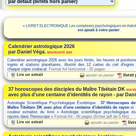
« LIVRET ELECTRONIQUE Les complexes psychologiques en Astrolog
est ajouté à votre
panier
.
Calendrier astrologique 2026
par Daniel Véga.
NOUVEAUTÉ 2025
Calendrier astrologique 2026 avec les jours fériés, les heures et position
ingrès et stations planétaires, illustré des 12 cartes du ciel d'ingrès
chaque signe zodiacal.
Format A4 horizontal - 25 pages.
Lire un extrait
livret
ajouter au panier
37 horoscopes des disciples du Maître Tibétain DK
NOUVE
avec plus d'une centaine d'identités de rayon - par Dani
Astrologie Scientifique Psychologique Ésotérique :
37 Horoscopes des
Maître Tibétain DK avec plus d'une centaine d'identités de rayon
et 
couleur extraites du livre « Astrologie scientifique psychologique é
rayons dans l'horoscope »
Format A4 - 66 pages (fichier pdf de 5 Mo).
Lire un extrait
livr
ajouter au panier