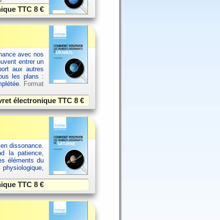
onique TTC
8 €
sonance avec nos
ouvent entrer un
port aux autres
ous les plans :
omplétée.
Format
vret électronique TTC
8 €
 en dissonance.
nd la patience,
res éléments du
 physiologique,
onique TTC
8 €