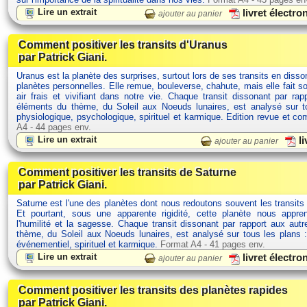
Lire un extrait
livret électr
ajouter au panier
Comment positiver les transits d'Uranus
par Patrick Giani.
Uranus est la planète des surprises, surtout lors de ses transits en dis
planètes personnelles. Elle remue, bouleverse, chahute, mais elle fait s
air frais et vivifiant dans notre vie. Chaque transit dissonant par rap
éléments du thème, du Soleil aux Noeuds lunaires, est analysé sur t
physiologique, psychologique, spirituel et karmique. Edition revue et c
A4 - 44 pages env.
Lire un extrait
li
ajouter au panier
Comment positiver les transits de Saturne
par Patrick Giani.
Saturne est l'une des planètes dont nous redoutons souvent les transits
Et pourtant, sous une apparente rigidité, cette planète nous appre
l'humilité et la sagesse. Chaque transit dissonant par rapport aux aut
thème, du Soleil aux Noeuds lunaires, est analysé sur tous les plans :
événementiel, spirituel et karmique.
Format A4 - 41 pages env.
Lire un extrait
livret électr
ajouter au panier
Comment positiver les transits des planètes rapides
par Patrick Giani.