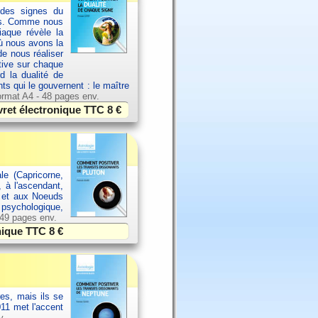
 des signes du
els. Comme nous
aque révèle la
où nous avons la
de nous réaliser
ative sur chaque
d la dualité de
nts qui le gouvernent : le maître
rmat A4 - 48 pages env.
vret électronique TTC
8 €
le (Capricorne,
, à l'ascendant,
l et aux Noeuds
, psychologique,
 49 pages env.
onique TTC
8 €
es, mais ils se
11 met l'accent
v.