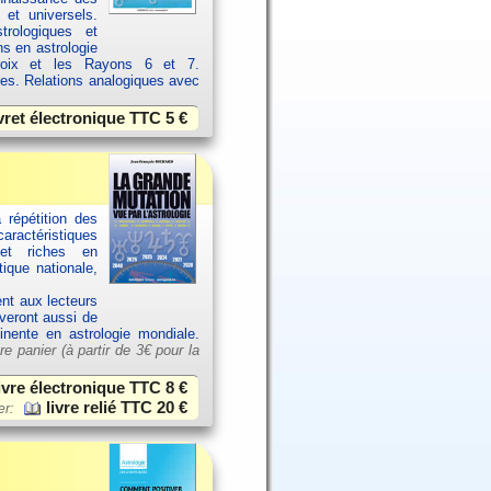
 et universels.
rologiques et
ns en astrologie
croix et les Rayons 6 et 7.
ces. Relations analogiques avec
vret électronique TTC
5 €
 répétition des
aractéristiques
et riches en
ique nationale,
ent aux lecteurs
uveront aussi de
tinente en astrologie mondiale.
re panier (à partir de
3€ pour la
ivre électronique TTC
8 €
livre relié TTC
20 €
er: