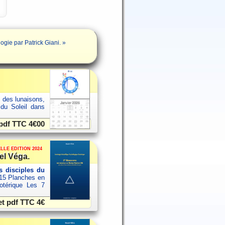
ie par Patrick Giani. »
s des lunaisons,
 du Soleil dans
 pdf TTC
4€00
LLE EDITION 2024
el Véga.
 disciples du
15 Planches en
sotérique Les 7
et pdf TTC
4€