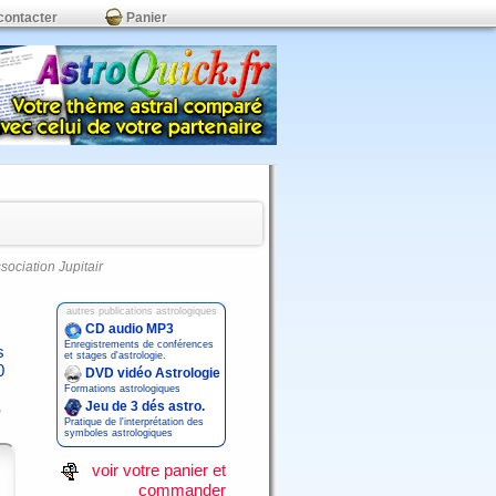
contacter
Panier
ssociation Jupitair
autres publications astrologiques
CD audio MP3
Enregistrements de conférences
s
et stages d'astrologie.
0
DVD vidéo Astrologie
Formations astrologiques
Jeu de 3 dés astro.
Pratique de l'interprétation des
symboles astrologiques
voir votre panier et
commander