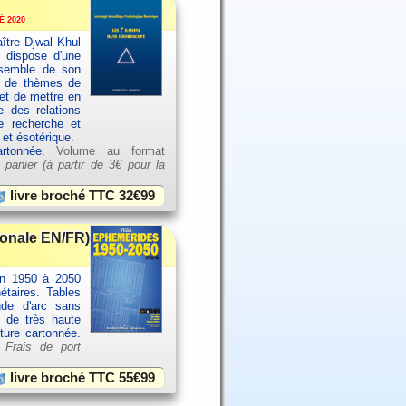
 2020
ître Djwal Khul
u dispose d'une
ensemble de son
es de thèmes de
et de mettre en
e des relations
e recherche et
 et ésotérique.
artonnée.
Volume au format
 panier (à partir de
3€ pour la
livre broché TTC
32€99
ionale EN/FR)
an 1950 à 2050
étaires. Tables
nde d'arc sans
e de très haute
rture cartonnée.
.
Frais de port
livre broché TTC
55€99