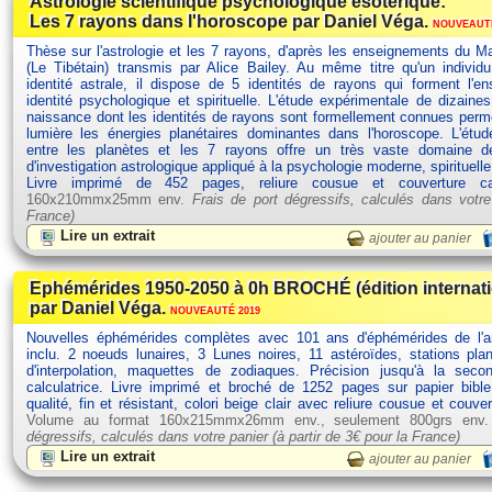
Astrologie scientifique psychologique ésotérique:
Les 7 rayons dans l'horoscope par Daniel Véga.
NOUVEAUTÉ
Thèse sur l'astrologie et les 7 rayons, d'après les enseignements du Ma
(Le Tibétain) transmis par Alice Bailey. Au même titre qu'un individ
identité astrale, il dispose de 5 identités de rayons qui forment l'
identité psychologique et spirituelle. L'étude expérimentale de dizain
naissance dont les identités de rayons sont formellement connues perm
lumière les énergies planétaires dominantes dans l'horoscope. L'étud
entre les planètes et les 7 rayons offre un très vaste domaine d
d'investigation astrologique appliqué à la psychologie moderne, spirituelle
Livre imprimé de 452 pages, reliure cousue et couverture c
160x210mmx25mm env.
Frais de port dégressifs, calculés dans votre
France)
Lire un extrait
ajouter au panier
Ephémérides 1950-2050 à 0h BROCHÉ (édition internat
par Daniel Véga.
NOUVEAUTÉ 2019
Nouvelles éphémérides complètes avec 101 ans d'éphémérides de l'
inclu. 2 noeuds lunaires, 3 Lunes noires, 11 astéroïdes, stations plan
d'interpolation, maquettes de zodiaques. Précision jusqu'à la seco
calculatrice. Livre imprimé et broché de 1252 pages sur papier bibl
qualité, fin et résistant, colori beige clair avec reliure cousue et couve
Volume au format 160x215mmx26mm env., seulement 800grs env
dégressifs, calculés dans votre panier (à partir de
3€ pour la France)
Lire un extrait
ajouter au panier