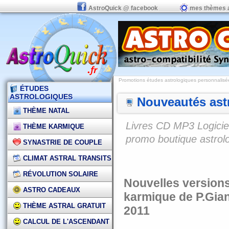
AstroQuick @ facebook
mes thèmes 
Promotions études astrologiques personnalisées,
ÉTUDES
ASTROLOGIQUES
Nouveautés astr
THÈME NATAL
Livres CD MP3 Logiciel
THÈME KARMIQUE
promo boutique astrol
SYNASTRIE DE COUPLE
CLIMAT ASTRAL TRANSITS
RÉVOLUTION SOLAIRE
Nouvelles versions
ASTRO CADEAUX
karmique de P.Gian
THÈME ASTRAL GRATUIT
2011
CALCUL DE L'ASCENDANT