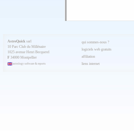
Janvier 2025
Décembre 2024
Novembre 2024
Octobre 2024
Septembre 2024
Aout 2024
Juillet 2024
Juin 2024
Mai 2024
AstroQuick
sarl
qui sommes-nous ?
Avril 2024
10 Parc Club du Millénaire
Mars 2024
logiciels web gratuits
1025 avenue Henri Becquerel
Février 2024
affiliation
Janvier 2024
F
34000 Montpellier
Décembre 2023
liens internet
astrology software & reports
Novembre 2023
Octobre 2023
Septembre 2023
Aout 2023
Juillet 2023
Juin 2023
Mai 2023
Avril 2023
Mars 2023
Février 2023
Janvier 2023
Décembre 2022
Novembre 2022
Octobre 2022
Septembre 2022
Aout 2022