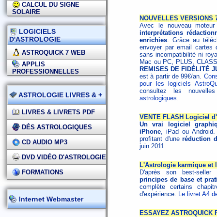
CALCUL DU SIGNE
SOLAIRE
NOUVELLES VERSIONS 7.
Avec le nouveau moteur d
LOGICIELS
interprétations rédaction
D'ASTROLOGIE
enrichies
. Grâce au télé
envoyer par email cartes d
ASTROQUICK 7 WEB
sans incompatibilité ni roy
Mac ou PC, PLUS, CLASS
APPLIS
REMISES DE FIDÉLITÉ J
PROFESSIONNELLES
est à partir de 99€/an.
Cons
pour les logiciels AstroQ
consultez les nouvell
ASTROLOGIE LIVRES & +
astrologiques
.
LIVRES & LIVRETS PDF
VENTE FLASH Logiciel d'a
Un vrai logiciel graph
DÉS ASTROLOGIQUES
iPhone
, iPad ou Androi
profitant d'une
réduction 
CD AUDIO MP3
juin 2011.
DVD VIDÉO D'ASTROLOGIE
L'Astrologie karmique et 
FORMATIONS
D'après son best-seller
principes de base et prat
complète certains chapi
d'expérience.
Le livret A4 
Internet Webmaster
ESSAYEZ ASTROQUICK P