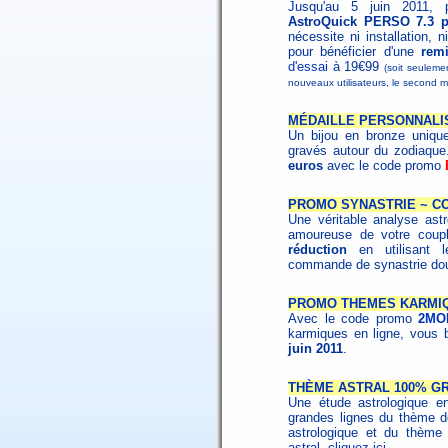
Jusqu'au 5 juin 2011, 
AstroQuick PERSO 7.3 p
nécessite ni installation, 
pour bénéficier d'une
rem
d'essai
à 19€99
(soit seuleme
nouveaux utilisateurs, le second m
MÉDAILLE PERSONNALI
Un bijou en bronze unique
gravés autour du zodiaque.
euros
avec le code promo
PROMO SYNASTRIE ~ C
Une véritable analyse astr
amoureuse de votre coup
réduction
en utilisant
commande de synastrie dou
PROMO THEMES KARMI
Avec le code promo
2MO
karmiques en ligne, vous 
juin 2011
.
THÈME ASTRAL 100% GR
Une étude astrologique ent
grandes lignes du thème d
astrologique et du thème
astral, cliquez-ici