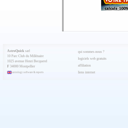
Mars 2025
Février 2025
Spécial AQ 7.84 jan.2025
Janvier 2025
Décembre 2024
Novembre 2024
Octobre 2024
Septembre 2024
Aout 2024
Juillet 2024
Juin 2024
Mai 2024
AstroQuick
sarl
qui sommes-nous ?
Avril 2024
10 Parc Club du Millénaire
Mars 2024
logiciels web gratuits
1025 avenue Henri Becquerel
Février 2024
affiliation
Janvier 2024
F
34000 Montpellier
Décembre 2023
liens internet
astrology software & reports
Novembre 2023
Octobre 2023
Septembre 2023
Aout 2023
Juillet 2023
Juin 2023
Mai 2023
Avril 2023
Mars 2023
Février 2023
Janvier 2023
Décembre 2022
Novembre 2022