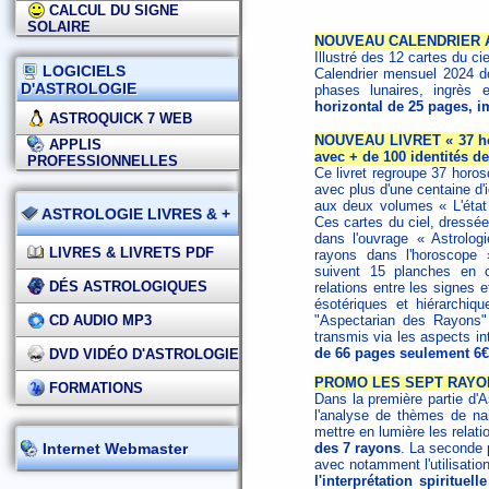
CALCUL DU SIGNE
SOLAIRE
NOUVEAU CALENDRIER 
Illustré des 12 cartes du ci
LOGICIELS
Calendrier mensuel 2024 do
D'ASTROLOGIE
phases lunaires, ingrès e
horizontal de 25 pages, i
ASTROQUICK 7 WEB
NOUVEAU LIVRET « 37 hor
APPLIS
avec + de 100 identités d
PROFESSIONNELLES
Ce livret regroupe 37 horos
avec plus d'une centaine d
aux deux volumes « L'état 
ASTROLOGIE LIVRES & +
Ces cartes du ciel, dressée
dans l'ouvrage « Astrolog
LIVRES & LIVRETS PDF
rayons dans l'horoscope 
suivent 15 planches en c
DÉS ASTROLOGIQUES
relations entre les signes e
ésotériques et hiérarchi
CD AUDIO MP3
"Aspectarian des Rayons" 
transmis via les aspects in
de 66 pages
seulement 6€
DVD VIDÉO D'ASTROLOGIE
PROMO LES SEPT RAYO
FORMATIONS
Dans la première partie d'A
l'analyse de thèmes de na
mettre en lumière les relat
Internet Webmaster
des 7 rayons
. La seconde p
avec notamment l'utilisati
l'interprétation spirituelle