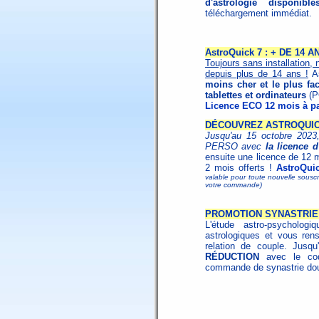
d'astrologie disponibl
téléchargement immédiat.
AstroQuick 7 : + DE 14
Toujours sans installation, 
depuis plus de 14 ans !
As
moins cher et le plus fac
tablettes et ordinateurs
(P
Licence ECO 12 mois à pa
DÉCOUVREZ ASTROQUICK
Jusqu'au 15 octobre 2023,
PERSO avec
la licence 
ensuite une licence de 12 
2 mois offerts !
AstroQui
valable pour toute nouvelle souscri
votre commande)
PROMOTION SYNASTRIE 
L'étude astro-psycholo
astrologiques et vous ren
relation de couple. Jusq
RÉDUCTION
avec le c
commande de synastrie dou