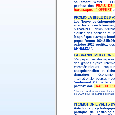
seulement 37€99
.
9 EU
profitez des
FRAIS DE P
horoscopes..." OFFERT
a
PROMO LA BIBLE DES A
Les
Nouvelles éphémérid
avec les 2 noeuds lunaires,
planétaires. Édition interna
clarifiée des données et un
Magnifique ouvrage broché
pages format 160x215x26
octobre 2023 profitez de
EPHEM23
*.
LA GRANDE MUTATION V
S'appuyant sur des repères h
des grands cycles interpl
caractéristiques maj
exceptionnelles et ri
domaines
: économie, s
internationale, bourse, mode
Seulement 23€
le livre
profitez des
FRAIS DE PO
* (frais de port dégressifs calculé
de 2€99 pour les autres destinat
PROMOTION LIVRETS D
Astrologie psychologiqu
pratique de l'astrologie