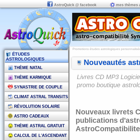
AstroQuick @ facebook
mes thèmes 
Promotions études astrologiques personnalisées,
ÉTUDES
ASTROLOGIQUES
Nouveautés astr
THÈME NATAL
Livres CD MP3 Logiciel
THÈME KARMIQUE
promo boutique astrol
SYNASTRIE DE COUPLE
CLIMAT ASTRAL TRANSITS
RÉVOLUTION SOLAIRE
Nouveaux livrets C
ASTRO CADEAUX
publications d'ast
THÈME ASTRAL GRATUIT
AstroCompatibilit
CALCUL DE L'ASCENDANT