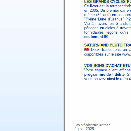
LES GRANDS CYCLES PL
Ce livret est la retranscrip
en 2005. Du premier carré d
même (82 ans) en passant 
"Pleine Lune d'Uranus" (4
Vie à travers les Grands 
périodes cruciales à traver
formidables leçons qu'il
seulement 9€
.
SATURN AND PLUTO TRAN
Deux traductions en an
disponibles sur le site
www.
VOS BONS D'ACHAT ET
Votre espace client
affich
programme de fidélité
. S
vous pouvez ainsi le retrouv
Les précédentes lettres :
Juillet 2026