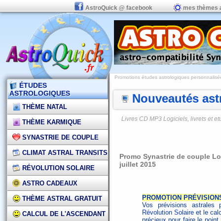
AstroQuick @ facebook
mes thèmes 
Promotions études astrologiques personnalisées,
ÉTUDES
ASTROLOGIQUES
Nouveautés astr
THÈME NATAL
Livres CD MP3 Logiciels, livrets et 
THÈME KARMIQUE
SYNASTRIE DE COUPLE
CLIMAT ASTRAL TRANSITS
Promo Synastrie de couple Log
juillet 2015
RÉVOLUTION SOLAIRE
ASTRO CADEAUX
PROMOTION PRÉVISION
THÈME ASTRAL GRATUIT
Vos prévisions astrales 
Révolution Solaire
et le cal
CALCUL DE L'ASCENDANT
précieux pour faire le poin