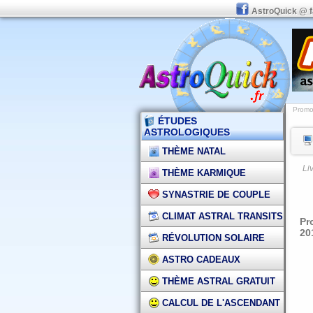
AstroQuick @ 
Promot
ÉTUDES
ASTROLOGIQUES
THÈME NATAL
Li
THÈME KARMIQUE
SYNASTRIE DE COUPLE
CLIMAT ASTRAL TRANSITS
Pr
20
RÉVOLUTION SOLAIRE
ASTRO CADEAUX
THÈME ASTRAL GRATUIT
CALCUL DE L'ASCENDANT