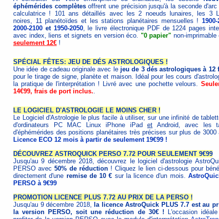
éphémérides complètes
offrent une précision jusqu'à la seconde d'arc
calculatrice ! 101 ans détaillés avec les 2 noeuds lunaires, les 3 
noires, 11 planétoïdes et les stations planétaires mensuelles !
1900-
2000-2100
et
1950-2050
, le livre électronique PDF de 1224 pages inter
avec index, liens et signets en version éco.
"0 papier"
non-imprimable 
seulement 12€
!
SPÉCIAL FÊTES: JEU DE DÉS ASTROLOGIQUES !
Une idée de cadeau originale avec le
jeu de 3 dés astrologiques à 12 
pour le tirage de signe, planète et maison. Idéal pour les cours d'astrolo
la pratique de l'interprétation ! Livré avec une pochette velours.
Seule
14€99, frais de port inclus.
.
LE LOGICIEL D'ASTROLOGIE LE MOINS CHER !
Le Logiciel d'Astrologie le plus facile à utiliser, sur une infinité de tablet
d'ordinateurs PC MAC Linux iPhone iPad
et
Android, avec les t
d'éphémérides des positions planétaires très précises sur plus de 3000 
Licence ECO 12 mois à partir de seulement 19€99 !
DÉCOUVREZ ASTROQUICK PERSO 7.72 POUR SEULEMENT 9€99
Jusqu'au 9 décembre 2018, découvrez le logiciel d'astrologie AstroQu
PERSO avec
50% de réduction
! Cliquez le lien ci-dessous pour bénéf
directement d'une
remise de 10 €
sur la licence d'un mois.
AstroQuic
PERSO à 9€99
PROMOTION LICENCE PLUS 7.72 AU PRIX DE LA PERSO !
Jusqu'au 9 décembre 2018,
la licence AstroQuick PLUS 7.7 est au pr
la version PERSO, soit une réduction de 30€ !
L'occasion idéale