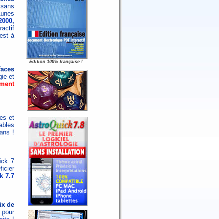
 sans
Lunes
2000
,
actif
est à
Edition 100% française !
faces
gie et
ment
tes et
ables
ans !
ick 7
icier
k 7.7
ix de
 pour