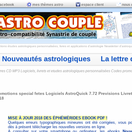
facebook
mes thèmes astro
espace client
nous 
ions études astrologiques personnalisées, livres et applications d'astrologie
Newsletter d'astroqui
Nouveautés astrologiques La lettre d
vres CD MP3 Logiciels, livrets et etudes astrologiques personnalisées Codes prom
omotions special fetes Logiciels AstroQuick 7.72 Previsions Livr
18
MISE À JOUR 2018 DES ÉPHÉMÉRIDES EBOOK PDF !
Quelques erreurs typographiques mineures ont été corrigées, vous p
dès à présent télécharger les nouvelles versions en ligne.
A consulter sur votre smartphone ou ordinateur, les ebooks
Nouv