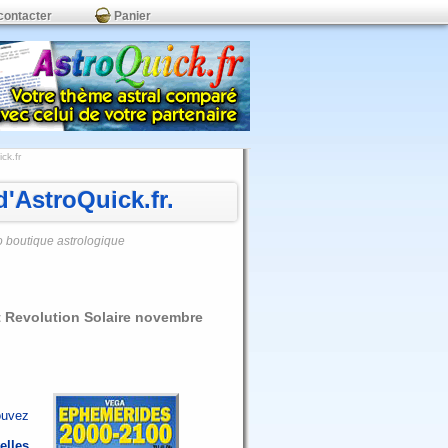
contacter
Panier
ck.fr
'AstroQuick.fr.
o boutique astrologique
et Revolution Solaire novembre
ouvez
elles