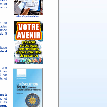
sits
!
emise
e de 12
video de présentation
me de
uides
année
 de 5
tude
 de 4
 une
t les
S par
ts et
ris à
ne et
c les
erg,