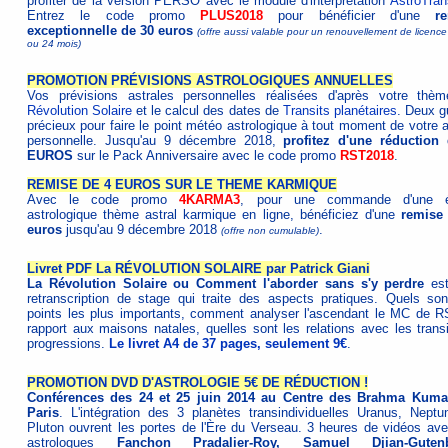
profiter de la version PERSO avec le module d'interprétation
AstroTran
Entrez le code promo
PLUS2018
pour bénéficier d'une
r
exceptionnelle de 30 euros
(offre aussi valable pour un renouvellement de licenc
ou 24 mois)
PROMOTION PRÉVISIONS ASTROLOGIQUES ANNUELLES
Vos prévisions astrales personnelles réalisées d'après votre thè
Révolution Solaire
et le calcul des dates de
Transits planétaires
. Deux g
précieux pour faire le point météo astrologique à tout moment de votre 
personnelle. Jusqu'au 9 décembre 2018,
profitez d'une réduction
EUROS
sur le Pack Anniversaire avec le code promo
RST2018
.
REMISE DE 4 EUROS SUR LE THEME KARMIQUE
Avec le code promo
4KARMA3
, pour une commande d'une é
astrologique thème astral karmique en ligne, bénéficiez d'une
remise
euros
jusqu'au 9 décembre 2018
.
(offre non cumulable)
Livret PDF La RÉVOLUTION SOLAIRE par Patrick Giani
La Révolution Solaire ou Comment l'aborder sans s'y perdre
est
retranscription de stage qui traite des aspects pratiques. Quels son
points les plus importants, comment analyser l'ascendant le MC de R
rapport aux maisons natales, quelles sont les relations avec les transi
progressions.
Le livret A4 de 37 pages, seulement 9€
.
PROMOTION DVD D'ASTROLOGIE 5€ DE RÉDUCTION !
Conférences des 24 et 25 juin 2014 au Centre des Brahma Kuma
Paris
. L'intégration des 3 planètes transindividuelles Uranus, Neptu
Pluton ouvrent les portes de l'Ère du Verseau. 3 heures de vidéos ave
astrologues
Fanchon Pradalier-Roy, Samuel Djian-Gutenb