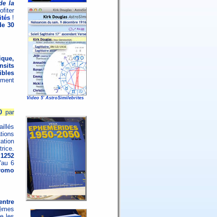
de la
ofiter
ités
!
de 30
que,
nsits
ibles
ement
Video 5' AstroSimilebrites
0
par
illés
ations
tation
rice.
 1252
'au 6
romo
entre
hèmes
e les