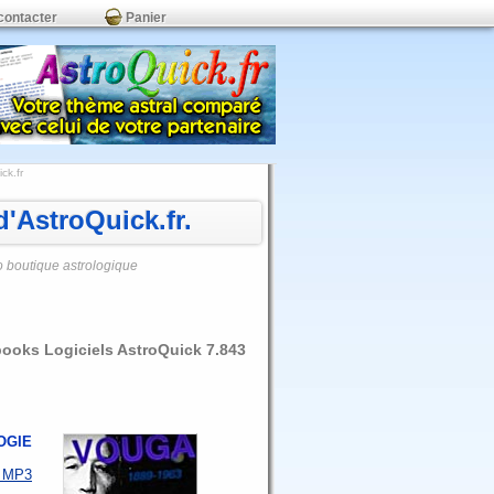
contacter
Panier
ck.fr
'AstroQuick.fr.
o boutique astrologique
books Logiciels AstroQuick 7.843
OGIE
o MP3