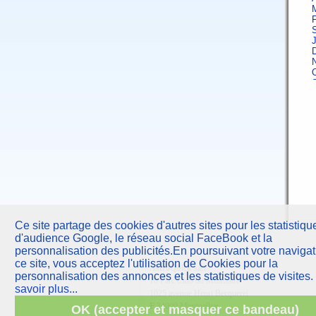
F
J
A
F
Ce site partage des cookies d'autres sites pour les statistiqu
d'audience Google, le réseau social FaceBook et la
J
personnalisation des publicités.En poursuivant votre navigat
ce site, vous acceptez l'utilisation de Cookies pour la
AstroQuick
sarl
A
personnalisation des annonces et les statistiques de visites.
10 Parc Club du Millénaire
savoir plus...
1025 avenue Henri Becquerel
F
F
34000 Montpellier
OK (accepter et masquer ce bandeau)