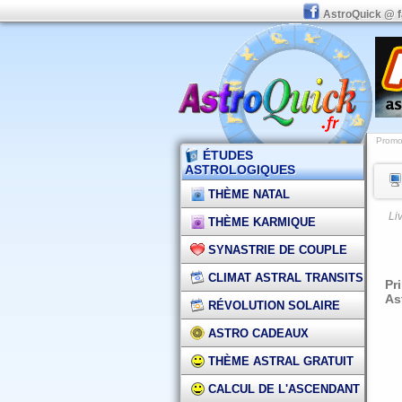
AstroQuick @ 
Promot
ÉTUDES
ASTROLOGIQUES
THÈME NATAL
Li
THÈME KARMIQUE
SYNASTRIE DE COUPLE
CLIMAT ASTRAL TRANSITS
Pr
As
RÉVOLUTION SOLAIRE
ASTRO CADEAUX
THÈME ASTRAL GRATUIT
CALCUL DE L'ASCENDANT