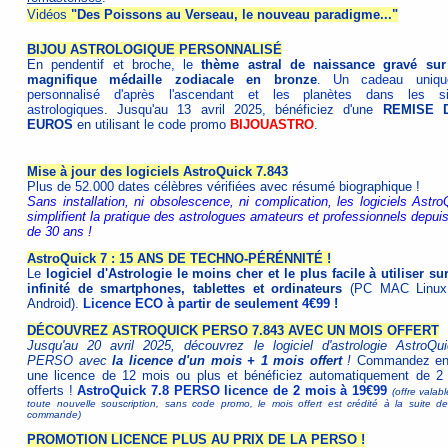
Vidéos
"Des Poissons au Verseau, le nouveau paradigme..."
BIJOU ASTROLOGIQUE PERSONNALISÉ
En pendentif et broche, le
thème astral de naissance gravé su
magnifique médaille zodiacale en bronze
.
Un cadeau uniqu
personnalisé d'après l'ascendant et les planètes dans les s
astrologiques
. Jusqu'au 13 avril 2025, bénéficiez d'une
REMISE 
EUROS
en utilisant le code promo
BIJOUASTRO
.
Mise à jour des logiciels AstroQuick 7.843
Plus de 52.000 dates célèbres vérifiées avec résumé biographique !
Sans installation, ni obsolescence, ni complication, les logiciels Astro
simplifient la pratique des astrologues amateurs et professionnels depui
de 30 ans !
AstroQuick 7 : 15 ANS DE TECHNO-PÉRÉNNITÉ !
Le
logiciel d'Astrologie le moins cher et le plus facile à utiliser su
infinité de smartphones, tablettes et ordinateurs
(PC MAC Linux
Android).
Licence ECO à partir de seulement 4€99 !
DÉCOUVREZ ASTROQUICK PERSO 7.843 AVEC UN MOIS OFFERT
Jusqu'au 20 avril 2025, découvrez le logiciel d'astrologie AstroQu
PERSO avec
la licence d'un mois + 1 mois offert
!
Commandez ens
une licence de 12 mois ou plus et bénéficiez automatiquement de 2
offerts !
AstroQuick 7.8 PERSO licence de 2 mois à 19€99
(offre valab
toute nouvelle souscription, sans code promo, le mois offert est crédité à la suite de
commande)
PROMOTION LICENCE PLUS AU PRIX DE LA PERSO !