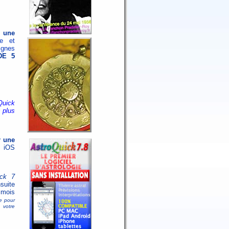
r une
e et
ignes
DE 5
Quick
s plus
r une
 iOS
ick 7
uite
 mois
le pour
 votre