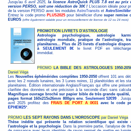
Jusqu'au 6 avril 2025,
la licence AstroQuick PLUS 7.8 est au prix 
version PERSO, soit une réduction de 30€ !
L'occasion idéale pour pr
de la version PERSO avec les modules
AstroTransits
et
AstroSimilébr
Entrez le code promo
PLUS2025
pour bénéficier d'une
super remise 
EUROS
(offre également valable pour un renouvellement de licence de 12 ou 24 mois)
PROMOTION LIVRETS D'ASTROLOGIE
Astrologie psychologique, astrologie karmi
astrologie mondiale, pratique de l'astrologie, tra
planétaires... Plus de 25 livrets d'astrologie dispon
à
SEULEMENT 8€
le livret PDF en télécharg
immédiat.
PROMO
LA BIBLE DES ASTROLOGUES 1950-205
Daniel Véga
Les
Nouvelles éphémérides complètes 1950-2050
offrent 101 ans déta
avec les 2 noeuds lunaires, les 3 Lunes noires, 11 planétoïdes et les st
planétaires. Édition internationale Anglais/Français qui offre une présen
clarifiée des données et une précision à la seconde d'arc sans calculat
Magnifique ouvrage broché sur papier bible de très grande qualité,
pages format 160x215x26mm 800grs env.
Seulement 52€99
. Jusqu
avril 2025 profitez des
FRAIS DE PORT A 0€01
avec le code p
EPHEM25
*.
PROMO
LES SEPT RAYONS DANS L'HOROSCOPE
par Daniel Véga
Thèse inédite qui présente la relation scientifique qui existe 
l'astrologie et la psychologie
. Dans la première partie, l'analyse de t
de naissance avec leurs identités de rayon permet de mettre en lumièr