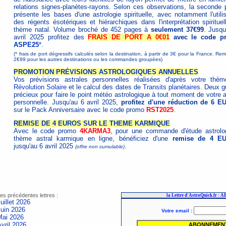
relations signes-planètes-rayons. Selon ces observations, la seconde p
présente les bases d'une astrologie spirituelle, avec notamment l'utilis
des régents ésotériques et hiérarchiques dans l'interprétation spirituel
thème natal. Volume broché de 452 pages à
seulement 37€99
. Jusqu
avril 2025 profitez des
FRAIS DE PORT A 0€01
avec le code p
ASPE25
*.
(* frais de port dégressifs calculés selon la destination, à partir de 3€ pour la France. Re
2€99 pour les autres destinations ou les commandes groupées)
PROMOTION PRÉVISIONS ASTROLOGIQUES ANNUELLES
Vos prévisions astrales personnelles réalisées d'après votre thè
Révolution Solaire
et le calcul des dates de
Transits planétaires
. Deux g
précieux pour faire le point météo astrologique à tout moment de votre 
personnelle. Jusqu'au 6 avril 2025,
profitez d'une réduction de 6 
sur le Pack Anniversaire avec le code promo
RST2025
.
REMISE DE 4 EUROS SUR LE THEME KARMIQUE
Avec le code promo
4KARMA3
, pour une commande d'étude astrolo
thème astral karmique en ligne, bénéficiez d'une
remise de 4 E
jusqu'au 6 avril 2025
.
(offre non cumulable)
es précédentes lettres :
uillet 2026
Juin 2026
Mai 2026
vril 2026