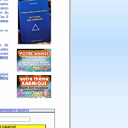
artie
ation
le du
'au 6
romo
mise de
me de
uides
année
EUROS
gique
UROS