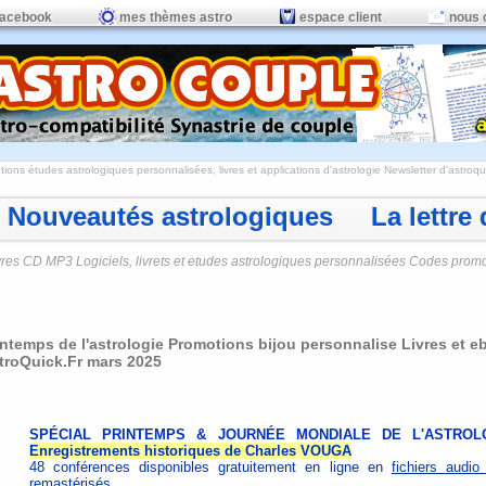
facebook
mes thèmes astro
espace client
nous 
ions études astrologiques personnalisées, livres et applications d'astrologie
Newsletter d'astroqui
Nouveautés astrologiques La lettre d
vres CD MP3 Logiciels, livrets et etudes astrologiques personnalisées Codes prom
intemps de l'astrologie Promotions bijou personnalise Livres et e
troQuick.Fr mars 2025
SPÉCIAL PRINTEMPS & JOURNÉE MONDIALE DE L'ASTROL
Enregistrements historiques de Charles VOUGA
48 conférences disponibles gratuitement en ligne en
fichiers audi
remastérisés
.