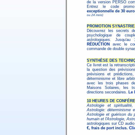
de la version PERSO comp
Entrez le code pro
exceptionnelle de 30 euro
ou 24 mois)
PROMOTION SYNASTRIE 
Découvrez les secrets de
psychologique de coup
astrologiques. Jusqu'au
RÉDUCTION
avec le c
commande de double synast
SYNTHÈSE DES TECHNI
Ce livret est la retranscri
la question des prévision
prévisions et prédictions
déterminisme et libre arbitr
avec les trois phases de 
Maisons Solaires, les tr
directions secondaires.
Le 
10 HEURES DE CONFÉR
Astrologie et spiritualit
Astrologie: déterminisme et
Astrologie et guérison du
humain et l'Astrologie, As
astrologiques sur CD audi
€, frais de port inclus.
Cli