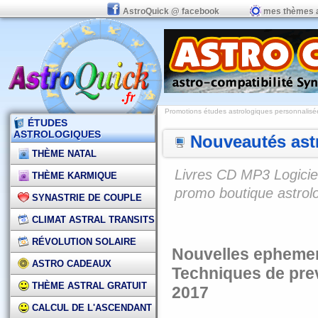
AstroQuick @ facebook
mes thèmes 
Promotions études astrologiques personnalisées,
ÉTUDES
ASTROLOGIQUES
Nouveautés astr
THÈME NATAL
Livres CD MP3 Logiciel
THÈME KARMIQUE
promo boutique astrol
SYNASTRIE DE COUPLE
CLIMAT ASTRAL TRANSITS
RÉVOLUTION SOLAIRE
Nouvelles ephemer
ASTRO CADEAUX
Techniques de prev
THÈME ASTRAL GRATUIT
2017
CALCUL DE L'ASCENDANT