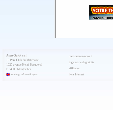
Juin 2025
Mai 2025
Avril 2025
Mars 2025
Février 2025
Spécial AQ 7.84 jan.2025
Janvier 2025
Décembre 2024
Novembre 2024
Octobre 2024
Septembre 2024
Aout 2024
Juillet 2024
Juin 2024
Mai 2024
AstroQuick
sarl
qui sommes-nous ?
Avril 2024
10 Parc Club du Millénaire
Mars 2024
logiciels web gratuits
1025 avenue Henri Becquerel
Février 2024
affiliation
Janvier 2024
F
34000 Montpellier
Décembre 2023
liens internet
astrology software & reports
Novembre 2023
Octobre 2023
Septembre 2023
Aout 2023
Juillet 2023
Juin 2023
Mai 2023
Avril 2023
Mars 2023
Février 2023