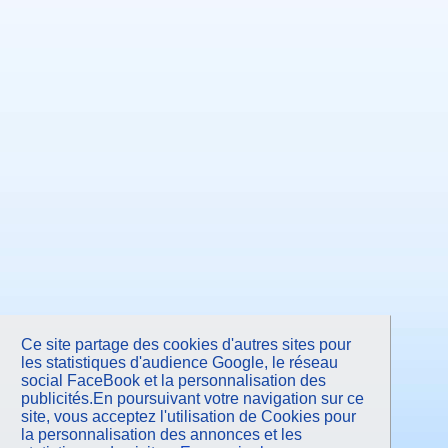
Septembre 2012
Juillet 2012
Juin 2012
Mai 2012
Avril 2012
Mars 2012
Février 2012
Janvier 2012
Décembre 2011
Novembre 2011
Octobre 2011
Septembre 2011
Juillet 2011
Juin 2011
Mai 2011
Avril 2011
Mars 2011
Février 2011
Janvier 2011
Novembre 2010
Septembre 2010
Juin 2010
Mars 2010
Ce site partage des cookies d'autres sites pour
Janvier 2010
les statistiques d'audience Google, le réseau
Octobre 2009
social FaceBook et la personnalisation des
Juin 2009
publicités.En poursuivant votre navigation sur ce
Mars 2009
site, vous acceptez l'utilisation de Cookies pour
Janvier 2009
Octobre 2008
la personnalisation des annonces et les
Juin 2008