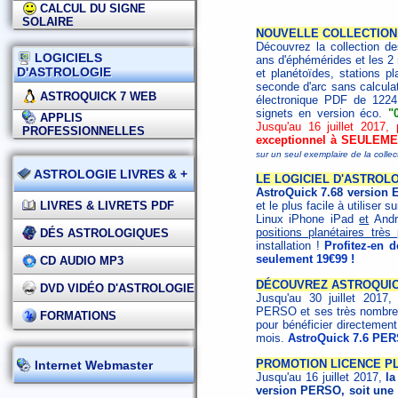
CALCUL DU SIGNE
SOLAIRE
NOUVELLE COLLECTION 
Découvrez la collection d
LOGICIELS
ans d'éphémérides et les 2 
D'ASTROLOGIE
et planétoïdes, stations pl
seconde d'arc sans calculat
ASTROQUICK 7 WEB
électronique PDF de 1224 
signets en version éco.
"
APPLIS
Jusqu'au 16 juillet 2017,
PROFESSIONNELLES
exceptionnel à SEULEME
sur un seul exemplaire de la collec
ASTROLOGIE LIVRES & +
LE LOGICIEL D'ASTROLO
AstroQuick 7.68 version
LIVRES & LIVRETS PDF
et le plus facile à utiliser 
Linux iPhone iPad
et
Andro
positions planétaires trè
DÉS ASTROLOGIQUES
installation !
Profitez-en 
seulement 19€99 !
CD AUDIO MP3
DÉCOUVREZ ASTROQUICK
DVD VIDÉO D'ASTROLOGIE
Jusqu'au 30 juillet 2017,
PERSO et ses très nombreus
FORMATIONS
pour bénéficier directemen
mois.
AstroQuick 7.6 PER
PROMOTION LICENCE PLU
Internet Webmaster
Jusqu'au 16 juillet 2017,
la
version PERSO, soit une 