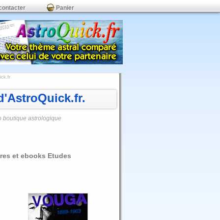
contacter
Panier
ck.fr
'AstroQuick.fr.
o boutique astrologique
vres et ebooks Etudes