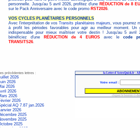
personnelle. Jusqu'au 5 avril 2026, profitez d'une
RÉDUCTION de 8 E
sur le Pack Anniversaire avec le code promo
RST2026
.
VOS CYCLES PLANÉTAIRES PERSONNELS
Avec l'interprétation de vos
Transits planétaires majeurs
, vous pourrez m
à profit les périodes favorables pour agir au meilleur moment. Un 
indispensable pour mieux maîtriser votre destin ! Jusqu'au 5 avril 
bénéficiez d'une
RÉDUCTION de 4 EUROS
avec le
code p
TRANSITS26
.
es précédentes lettres :
uillet 2026
Juin 2026
Mai 2026
vril 2026
Mars 2026
évrier 2026
Spécial AQ 7.87 jan.2026
Janvier 2026
Décembre 2025
Novembre 2025
Octobre 2025
Septembre 2025
Aout 2025
uillet 2025