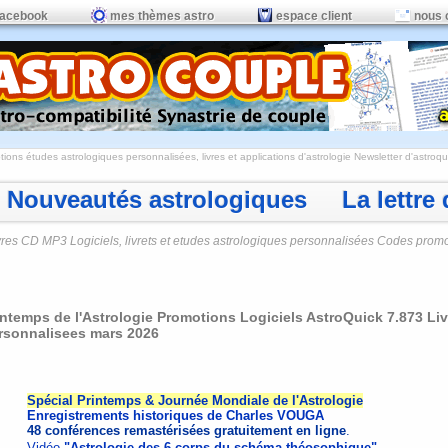
facebook
mes thèmes astro
espace client
nous 
ions études astrologiques personnalisées, livres et applications d'astrologie
Newsletter d'astroqui
Nouveautés astrologiques La lettre d
vres CD MP3 Logiciels, livrets et etudes astrologiques personnalisées Codes prom
intemps de l'Astrologie Promotions Logiciels AstroQuick 7.873 Li
rsonnalisees mars 2026
Spécial Printemps & Journée Mondiale de l'Astrologie
Enregistrements historiques de Charles VOUGA
48 conférences remastérisées gratuitement en ligne
.
Vidéo
"Astrologie des 6 corps du schéma théosophique"