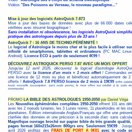
Vidéos
"Des Poissons au Verseau, le nouveau paradigme..."
Mise à jour des logiciels AstroQuick 7.873
Mise à jour des bases de données avec plus de 66.000 dates cél
vérifiées avec résumé biographique !
Sans installation ni obsolescence, les logiciels AstroQuick simplifie
pratique des astrologues depuis plus de 33 ans !
AstroQuick 7 : 16 ANS DE TECHNO-PÉRÉNNITÉ !
Le
logiciel d'Astrologie le moins cher et le plus facile à utiliser su
infinité de smartphones, tablettes et ordinateurs
(PC MAC Linux
Android).
Licence ECO à partir de seulement 4€99 !
DÉCOUVREZ ASTROQUICK PERSO 7.87 AVEC UN MOIS OFFERT
Jusqu'au 12 avril 2026, découvrez le logiciel d'astrologie AstroQu
PERSO avec
la licence d'un mois + 1 mois offert
!
Commandez ens
une licence de 12 mois ou plus et bénéficiez automatiquement de 2
offerts !
AstroQuick 7.8 PERSO licence de 2 mois à 19€99
(offre valab
toute nouvelle souscription, sans code promo, le mois offert est crédité à la suite de
commande)
PROMO
LA BIBLE DES ASTROLOGUES 1950-2050
par Daniel Véga
Les
Nouvelles éphémérides complètes 1950-2050
offrent 101 ans déta
avec les 2 noeuds lunaires, les 3 Lunes noires, 11 planétoïdes et les st
planétaires. Édition internationale Anglais/Français qui offre une présen
clarifiée des données et une précision à la seconde d'arc sans calculat
Magnifique ouvrage broché sur papier bible de très grande qualité,
pages format 160x215x26mm 800grs env.
Seulement 55€99
. Jusqu
avril 2026 profitez des
FRAIS DE PORT A 0€01
avec le code p