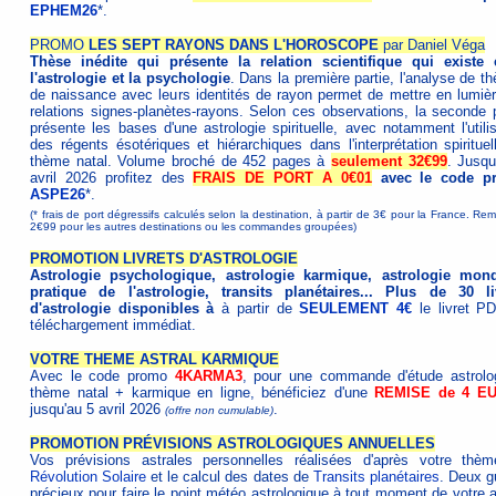
EPHEM26
*.
PROMO
LES SEPT RAYONS DANS L'HOROSCOPE
par Daniel Véga
Thèse inédite qui présente la relation scientifique qui existe 
l'astrologie et la psychologie
. Dans la première partie, l'analyse de t
de naissance avec leurs identités de rayon permet de mettre en lumièr
relations signes-planètes-rayons. Selon ces observations, la seconde p
présente les bases d'une astrologie spirituelle, avec notamment l'utilis
des régents ésotériques et hiérarchiques dans l'interprétation spirituel
thème natal. Volume broché de 452 pages à
seulement 32€99
. Jusqu
avril 2026 profitez des
FRAIS DE PORT A 0€01
avec le code p
ASPE26
*.
(* frais de port dégressifs calculés selon la destination, à partir de 3€ pour la France. Re
2€99 pour les autres destinations ou les commandes groupées)
PROMOTION LIVRETS D'ASTROLOGIE
Astrologie psychologique, astrologie karmique, astrologie mond
pratique de l'astrologie, transits planétaires... Plus de 30 li
d'astrologie disponibles à
à partir de
SEULEMENT 4€
le livret P
téléchargement immédiat.
VOTRE THEME ASTRAL KARMIQUE
Avec le code promo
4KARMA3
, pour une commande d'étude astrolo
thème natal + karmique en ligne, bénéficiez d'une
REMISE de 4 E
jusqu'au 5 avril 2026
.
(offre non cumulable)
PROMOTION PRÉVISIONS ASTROLOGIQUES ANNUELLES
Vos prévisions astrales personnelles réalisées d'après votre thè
Révolution Solaire
et le calcul des dates de
Transits planétaires
. Deux g
précieux pour faire le point météo astrologique à tout moment de votre 