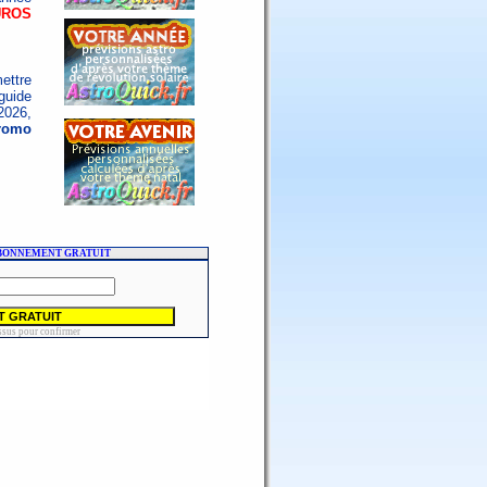
UROS
ettre
guide
2026,
romo