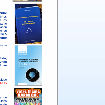
entre
hèmes
e les
artie
ation
le du
'au 5
romo
mise de
iale,
vrets
DF en
gique
UROS
me de
uides
année