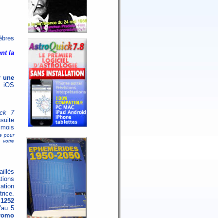
èbres
nt la
r une
 iOS
ick 7
uite
 mois
le pour
 votre
illés
ations
tation
rice.
 1252
'au 5
romo