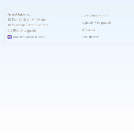
Juillet 2024
Juin 2024
Mai 2024
AstroQuick
sarl
qui sommes-nous ?
Avril 2024
10 Parc Club du Millénaire
Mars 2024
logiciels web gratuits
1025 avenue Henri Becquerel
Février 2024
affiliation
Janvier 2024
F
34000 Montpellier
Décembre 2023
liens internet
astrology software & reports
Novembre 2023
Octobre 2023
Septembre 2023
Aout 2023
Juillet 2023
Juin 2023
Mai 2023
Avril 2023
Mars 2023
Février 2023
Janvier 2023
Décembre 2022
Novembre 2022
Octobre 2022
Septembre 2022
Aout 2022
Juillet 2022
Juin 2022
Mai 2022
Avril 2022
Mars 2022
Février 2022