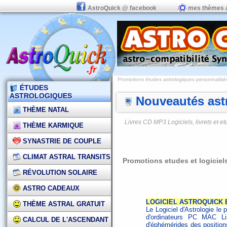
AstroQuick @ facebook
mes thèmes 
Promotions études astrologiques personnalisées,
ÉTUDES
ASTROLOGIQUES
Nouveautés astr
THÈME NATAL
Livres CD MP3 Logiciels, livrets et 
THÈME KARMIQUE
SYNASTRIE DE COUPLE
CLIMAT ASTRAL TRANSITS
Promotions etudes et logiciels
RÉVOLUTION SOLAIRE
ASTRO CADEAUX
LOGICIEL ASTROQUICK E
THÈME ASTRAL GRATUIT
Le Logiciel d'Astrologie le p
d'ordinateurs PC MAC L
CALCUL DE L'ASCENDANT
d'éphémérides des positions