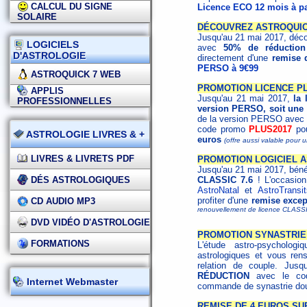
CALCUL DU SIGNE
Licence ECO 12 mois à pa
SOLAIRE
DÉCOUVREZ ASTROQUICK
Jusqu'au 21 mai 2017, déco
LOGICIELS
avec
50% de réduction
D'ASTROLOGIE
directement d'une
remise 
PERSO à 9€99
ASTROQUICK 7 WEB
PROMOTION LICENCE PLU
APPLIS
Jusqu'au 21 mai 2017,
la 
PROFESSIONNELLES
version PERSO, soit une 
de la version PERSO avec l
code promo
PLUS2017
pou
ASTROLOGIE LIVRES & +
euros
(offre aussi valable pour
LIVRES & LIVRETS PDF
PROMOTION LOGICIEL A
Jusqu'au 21 mai 2017, béné
DÉS ASTROLOGIQUES
CLASSIC 7.6
! L'occasion 
AstroNatal
et
AstroTransit
profiter d'une
remise excep
CD AUDIO MP3
renouvellement de licence CLASSI
DVD VIDÉO D'ASTROLOGIE
PROMOTION SYNASTRIE 
FORMATIONS
L'étude astro-psycholo
astrologiques et vous ren
relation de couple. Jus
RÉDUCTION
avec le c
Internet Webmaster
commande de synastrie dou
REMISE DE 4 EUROS SU