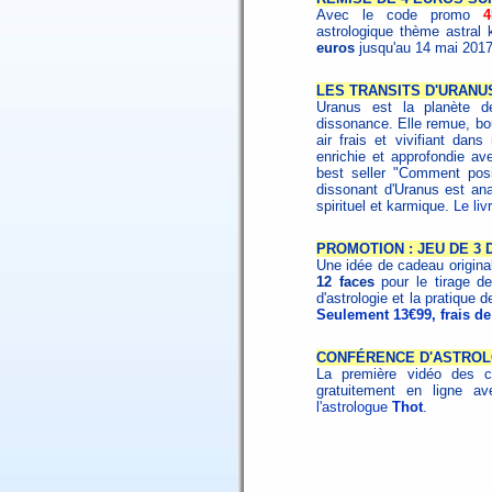
Avec le code promo
astrologique thème astral 
euros
jusqu'au 14 mai 201
LES TRANSITS D'URANUS 
Uranus est la planète de
dissonance. Elle remue, bou
air frais et vivifiant dans
enrichie et approfondie ave
best seller "Comment posit
dissonant d'Uranus est ana
spirituel et karmique.
Le li
PROMOTION : JEU DE 3
Une idée de cadeau origin
12 faces
pour le tirage de
d'astrologie et la pratique d
Seulement 13€99, frais de
CONFÉRENCE D'ASTROL
La première vidéo des c
gratuitement en ligne 
l'astrologue
Thot
.