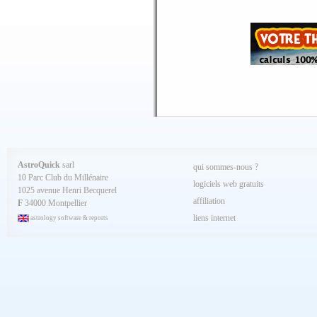
Juillet 2025
Juin 2025
Mai 2025
Avril 2025
Mars 2025
Février 2025
Spécial AQ 7.84 jan.2025
Janvier 2025
Décembre 2024
Novembre 2024
Octobre 2024
Septembre 2024
Aout 2024
Juillet 2024
Juin 2024
Mai 2024
AstroQuick
sarl
qui sommes-nous ?
Avril 2024
10 Parc Club du Millénaire
Mars 2024
logiciels web gratuits
1025 avenue Henri Becquerel
Février 2024
affiliation
Janvier 2024
F
34000 Montpellier
Décembre 2023
liens internet
astrology software & reports
Novembre 2023
Octobre 2023
Septembre 2023
Aout 2023
Juillet 2023
Juin 2023
Mai 2023
Avril 2023
Mars 2023