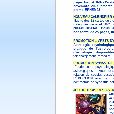
pages format 160x215x26
novembre 2023 profite
promo
EPHEM23
*.
NOUVEAU CALENDRIER 
Illustré des 12 cartes du ci
Calendrier mensuel 2024 do
phases lunaires, ingrès e
horizontal de 25 pages, i
PROMOTION LIVRETS D
Astrologie psychologiqu
pratique de l'astrologie
d'astrologie disponibl
téléchargement immédiat.
PROMOTION SYNASTRIE 
L'étude astro-psycholo
astrologiques et vous ren
relation de couple. Jusq
RÉDUCTION
avec le c
commande de synastrie dou
JEU DE TROIS DÉS AST
Un
ast
pla
l'e
po
dégr