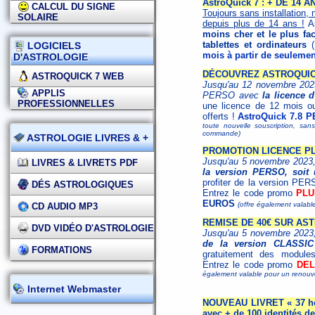
AstroQuick 7 : + DE 14
CALCUL DU SIGNE
Toujours sans installation, 
SOLAIRE
depuis plus de 14 ans !
As
moins cher et le plus fac
tablettes et ordinateurs
(
LOGICIELS
mois à partir de seulemen
D'ASTROLOGIE
DÉCOUVREZ ASTROQUICK
ASTROQUICK 7 WEB
Jusqu'au 12 novembre 2023,
APPLIS
PERSO avec
la licence 
PROFESSIONNELLES
une licence de 12 mois o
offerts !
AstroQuick 7.8 P
toute nouvelle souscription, san
commande)
ASTROLOGIE LIVRES & +
PROMOTION LICENCE PLU
Jusqu'au 5 novembre 2023
LIVRES & LIVRETS PDF
la version PERSO, soit 
profiter de la version PER
DÉS ASTROLOGIQUES
Entrez le code promo
PLU
EUROS
(offre également valabl
CD AUDIO MP3
REMISE DE 40€ SUR AS
DVD VIDÉO D'ASTROLOGIE
Jusqu'au 5 novembre 2023,
de la version CLASSIC
FORMATIONS
gratuitement des modules
Entrez le code promo
DEL
également valable pour un renouv
Internet Webmaster
NOUVEAU LIVRET « 37 hor
avec + de 100 identités d