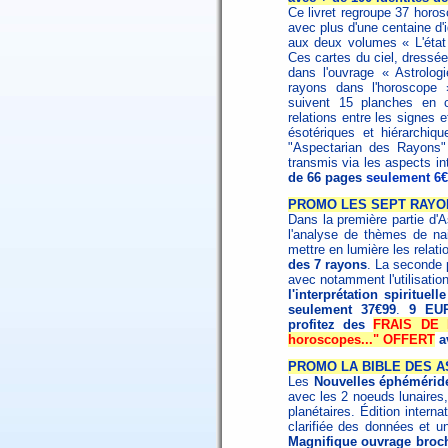
Ce livret regroupe 37 horos
avec plus d'une centaine d
aux deux volumes « L'état 
Ces cartes du ciel, dressée
dans l'ouvrage « Astrolog
rayons dans l'horoscope 
suivent 15 planches en c
relations entre les signes e
ésotériques et hiérarchi
"Aspectarian des Rayons" 
transmis via les aspects in
de 66 pages
seulement 6€
PROMO LES SEPT RAYO
Dans la première partie d'A
l'analyse de thèmes de na
mettre en lumière les relat
des 7 rayons
. La seconde p
avec notamment l'utilisati
l'interprétation spirituelle
seulement 37€99
.
9 EUR
profitez des
FRAIS DE P
horoscopes..." OFFERT
a
PROMO LA BIBLE DES A
Les
Nouvelles éphémérid
avec les 2 noeuds lunaires,
planétaires. Édition interna
clarifiée des données et un
Magnifique ouvrage broché