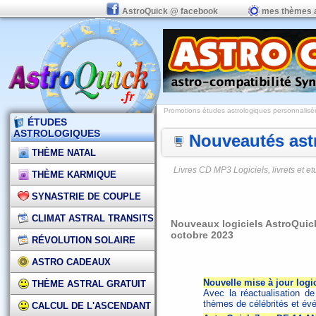
AstroQuick @ facebook
mes thèmes 
Promotions études astrologiques personnalisées,
ÉTUDES
ASTROLOGIQUES
Nouveautés astr
THÈME NATAL
Livres CD MP3 Logiciels, livrets et 
THÈME KARMIQUE
SYNASTRIE DE COUPLE
CLIMAT ASTRAL TRANSITS
Nouveaux logiciels AstroQuick 
octobre 2023
RÉVOLUTION SOLAIRE
ASTRO CADEAUX
Nouvelle mise à jour logi
THÈME ASTRAL GRATUIT
Avec la réactualisation d
thèmes de célébrités et év
CALCUL DE L'ASCENDANT