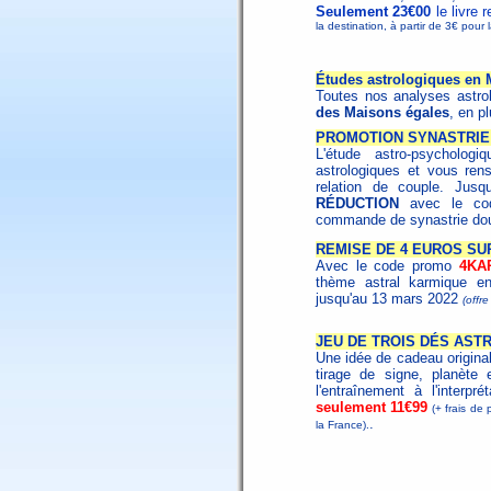
Seulement 23€00
le livre 
la destination, à partir de 3€ pour
Études astrologiques en 
Toutes nos analyses astro
des Maisons égales
, en p
PROMOTION SYNASTRIE 
L'étude astro-psycholo
astrologiques et vous ren
relation de couple. Jus
RÉDUCTION
avec le c
commande de synastrie dou
REMISE DE 4 EUROS SU
Avec le code promo
4KA
thème astral karmique en
jusqu'au 13 mars 2022
(offr
JEU DE TROIS DÉS AST
Une idée de cadeau origina
tirage de signe, planète 
l'entraînement à l'interpr
seulement 11€99
(+ frais de 
.
la France).