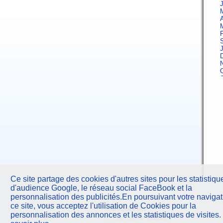
A
F
J
A
F
Ce site partage des cookies d'autres sites pour les statistiqu
d'audience Google, le réseau social FaceBook et la
J
personnalisation des publicités.En poursuivant votre navigat
ce site, vous acceptez l'utilisation de Cookies pour la
AstroQuick
sarl
A
personnalisation des annonces et les statistiques de visites.
10 Parc Club du Millénaire