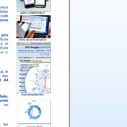
icence
dules
100% COMPATIBLE
 code
euros
 prix
icier
video de présentation
ca
et
d'une
 de 12
al, le
s des
at A4
AstroSimilébrités
iale,
vrets
F en
, les