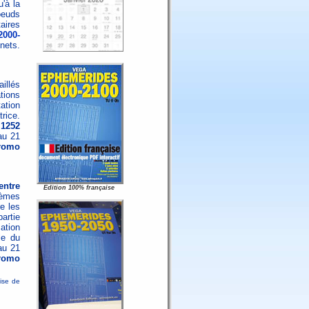
'à la
oeuds
aires
2000-
nets.
illés
ations
tation
rice.
 1252
au 21
promo
entre
Edition 100% française
hèmes
e les
artie
ation
le du
au 21
promo
mise de