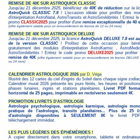
REMISE DE 40€ SUR ASTROQUICK CLASSIC
Jusqu'au 21 décembre 2025, bénéficiez de
40€ de réduction
sur la l
AstroQuick CLASSIC 7.8
!
L'occasion idéale pour profiter des mo
d'interprétation
AstroNatal
,
AstroTransits
et
AstroSimilébrités
! Entrez le
promo
CLASSIC2025
pour profiter d'une
remise exceptionnelle de 40 
(offre également valable pour un renouvellement de licence de 12 ou 24 mois)
REMISE DE 40€ SUR ASTROQUICK DELUXE
Jusqu'au 21 décembre 2025, la licence
AstroQuick DELUXE 7.8 est au
de la version CLASSIC
!
Profitez de cette occasion pour bénéf
gratuitement des modules d'interprétation
AstroKarmic
,
AstroMedi
AstroSimilébrités
! Entrez le code promo
DELUXE2025
pour profiter 
remise de 40€
(offre également valable pour un renouvellement de licence DELUXE
ou 24 mois)
CALENDRIER ASTROLOGIQUE 2026
par D. Véga
Illustré des 12 cartes du ciel d'ingrès du Soleil dans chaque signe zodiac
Calendrier mural 2026 présente les jours fériés, les heures et position
phases lunaires, ingrès et stations planétaires.
Livret PDF form
horizontal de 25 pages, imprimable en recto/verso
seulement 4€
.
PROMOTION LIVRETS D'ASTROLOGIE
Astrologie psychologique, astrologie karmique, astrologie mond
pratique de l'astrologie, transits planétaires... Plus de 25 li
d'astrologie disponibles à
SEULEMENT 8€
le livret PD
téléchargement immédiat.
LES PLUS LÉGÈRES DES ÉPHÉMÉRIDES !
A copier directement dans votre smartphone, tablette et ordinateur