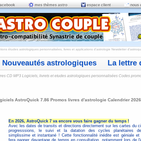
facebook
mes thèmes astro
espace client
nous 
ions études astrologiques personnalisées, livres et applications d'astrologie
Newsletter d'astroqui
Nouveautés astrologiques La lettre d
vres CD MP3 Logiciels, livrets et etudes astrologiques personnalisées Codes prom
giciels AstroQuick 7.86 Promos livres d'astrologie Calendrier 202
En 2026, AstroQuick 7 va encore vous faire gagner du temps !
Avec les dates de transits et directions directement sur les cartes du c
progresssions, le suivi et la datation des cycles planétaires de
simplissime et instantané ! Cette fonctionnalité inédite est géniale et
fera gagner davantage de temps en consultation, notamment lors de l'