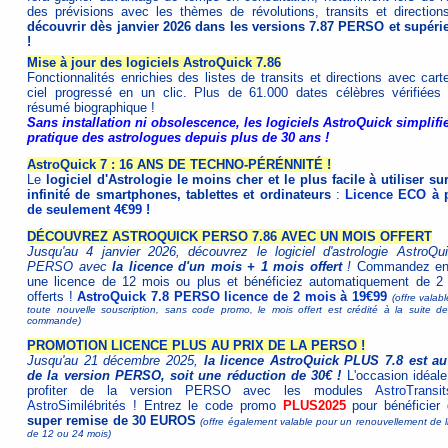
des prévisions avec les thèmes de révolutions, transits et directio
découvrir dès janvier 2026 dans les versions 7.87 PERSO et supéri
!
Mise à jour des logiciels AstroQuick 7.86
Fonctionnalités enrichies des listes de transits et directions avec cart
ciel progressé en un clic. Plus de 61.000 dates célèbres vérifiées
résumé biographique !
Sans installation ni obsolescence, les logiciels AstroQuick simplifie
pratique des astrologues depuis plus de 30 ans !
AstroQuick 7 : 16 ANS DE TECHNO-PÉRÉNNITÉ !
Le
logiciel d'Astrologie le moins cher et le plus facile à utiliser su
infinité de smartphones, tablettes et ordinateurs
:
Licence ECO à p
de seulement 4€99 !
DÉCOUVREZ ASTROQUICK PERSO 7.86 AVEC UN MOIS OFFERT
Jusqu'au 4 janvier 2026, découvrez le logiciel d'astrologie AstroQu
PERSO avec
la licence d'un mois + 1 mois offert
!
Commandez ens
une licence de 12 mois ou plus et bénéficiez automatiquement de 2
offerts !
AstroQuick 7.8 PERSO licence de 2 mois à 19€99
(offre valab
toute nouvelle souscription, sans code promo, le mois offert est crédité à la suite de
commande)
PROMOTION LICENCE PLUS AU PRIX DE LA PERSO !
Jusqu'au 21 décembre 2025,
la licence AstroQuick PLUS 7.8 est au
de la version PERSO, soit une réduction de 30€ !
L'occasion idéale
profiter de la version PERSO avec les modules
AstroTransit
AstroSimilébrités
! Entrez le code promo
PLUS2025
pour bénéficier 
super remise de 30 EUROS
(offre également valable pour un renouvellement de 
de 12 ou 24 mois)