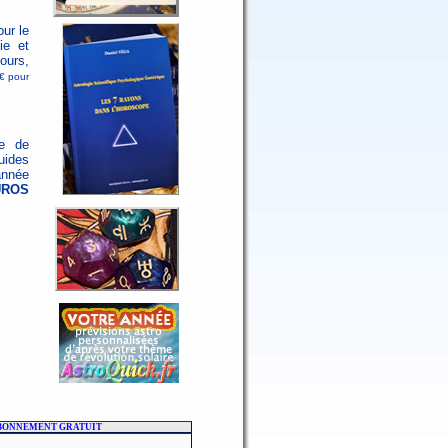
ur le
ie et
ours,
3€ pour
me de
uides
année
EUROS