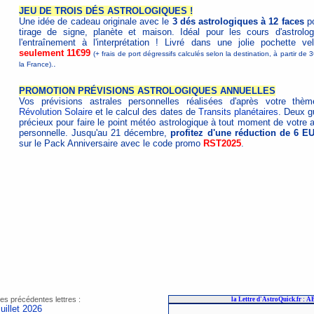
JEU DE TROIS DÉS ASTROLOGIQUES !
Une idée de cadeau originale avec le
3 dés astrologiques à 12 faces
po
tirage de signe, planète et maison. Idéal pour les cours d'astrolog
l'entraînement à l'interprétation ! Livré dans une jolie pochette vel
seulement 11€99
(+ frais de port dégressifs calculés selon la destination, à partir de 
.
la France).
PROMOTION PRÉVISIONS ASTROLOGIQUES ANNUELLES
Vos prévisions astrales personnelles réalisées d'après votre thè
Révolution Solaire
et le calcul des dates de
Transits planétaires
. Deux g
précieux pour faire le point météo astrologique à tout moment de votre 
personnelle. Jusqu'au 21 décembre,
profitez d'une réduction de 6 
sur le Pack Anniversaire avec le code promo
RST2025
.
es précédentes lettres :
uillet 2026