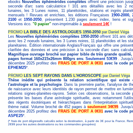
ebooks
Nouvelles éphémérides complètes
offrent une précision jusqu
seconde d'arc sans calculatrice ! 101 ans détaillés avec les 2 n
lunaires, les 3 Lunes noires, 11 planétoïdes, stations et ingrès planét
mensuels ! Revues et enrichies, les éditions Françaises
1900-2000
,
2100
et
1950-2050
, présentent 1.230 pages avec index, liens et sig
Versions éco.
"0 papier"
non-imprimable à
seulement 14€
!
PROMO
LA BIBLE DES ASTROLOGUES 1950-2050
par Daniel Véga
Les
Nouvelles éphémérides complètes 1950-2050
offrent 101 ans déta
avec les 2 noeuds lunaires, les 3 Lunes noires, 11 planétoïdes et les st
planétaires. Édition internationale Anglais/Français qui offre une présen
clarifiée des données et une précision à la seconde d'arc sans calculat
Magnifique ouvrage broché sur papier bible de très grande qualité,
pages format 160x215x26mm 800grs env.
Seulement 53€99
. Jusqu'
décembre 2025 profitez des
FRAIS DE PORT A 0€01
avec le code 
EPHEM25
*.
PROMO
LES SEPT RAYONS DANS L'HOROSCOPE
par Daniel Véga
Thèse inédite qui présente la relation scientifique qui existe 
l'astrologie et la psychologie
. Dans la première partie, l'analyse de t
de naissance avec leurs identités de rayon permet de mettre en lumièr
relations signes-planètes-rayons. Selon ces observations, la seconde p
présente les bases d'une astrologie spirituelle, avec notamment l'utilis
des régents ésotériques et hiérarchiques dans l'interprétation spirituel
thème natal. Volume broché de 452 pages à
seulement 34€99
. Jusqu'
décembre 2025 profitez des
FRAIS DE PORT A 0€01
avec le code 
ASPE25
*.
(* frais de port dégressifs calculés selon la destination, à partir de 3€ pour la France. Re
2€99 pour les autres destinations ou les commandes groupées)