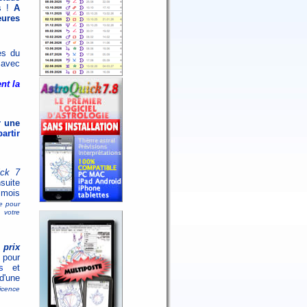
ns !
A
eures
es du
 avec
nt la
r une
artir
ick 7
uite
 mois
le pour
 votre
 prix
 pour
s
et
d'une
licence