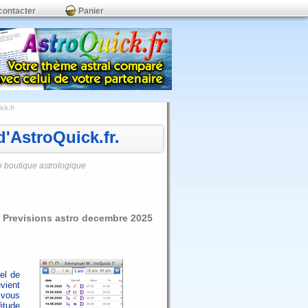
contacter
Panier
ck.fr
'AstroQuick.fr.
o boutique astrologique
6 Previsions astro decembre 2025
iel de
vient
 vous
étude