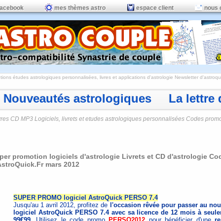
facebook
mes thèmes astro
espace client
nous 
ions études astrologiques personnalisées, livres et applications d'astrologie
Newsletter d'astroqui
Nouveautés astrologiques La lettre d
vres CD MP3 Logiciels, livrets et etudes astrologiques personnalisées Codes prom
per promotion logiciels d'astrologie Livrets et CD d'astrologie Co
AstroQuick.Fr mars 2012
SUPER PROMO logiciel AstroQuick PERSO 7.4
Jusqu'au 1 avril 2012, profitez de
l'occasion rêvée pour passer au no
logiciel AstroQuick PERSO 7.4 avec sa licence de 12 mois à seul
99€99
. Utilisez le code promo
PERSO2012
pour bénéficier d'une
r