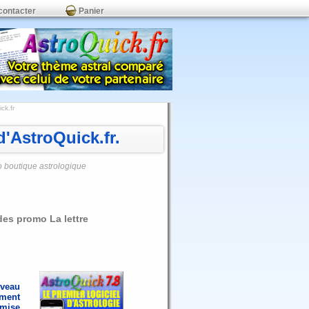
contacter
Panier
ck.fr
'AstroQuick.fr.
o boutique astrologique
des promo La lettre
uveau
ement
emise