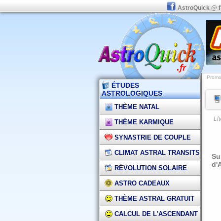
AstroQuick @ 
Promot
ÉTUDES
ASTROLOGIQUES
THÈME NATAL
Li
THÈME KARMIQUE
SYNASTRIE DE COUPLE
CLIMAT ASTRAL TRANSITS
Su
d'
RÉVOLUTION SOLAIRE
ASTRO CADEAUX
THÈME ASTRAL GRATUIT
CALCUL DE L'ASCENDANT