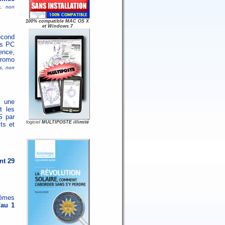
s, non
100% compatible MAC OS X
et Windows 7
econd
urs PC
ence,
promo
s, non
t une
t les
S par
logiciel
MULTIPOSTE illimité
ts et
nt 29
hèmes
'au 1