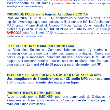
exceptionnelle de 20 euros
(promotion réservée aux nouvelles souscription
valable pour un renouvellement)
PROMO DE FOLIE sur le logiciel AstroQuick ECO 7.4
Plus de 50% DE REMISE !
Qu'attendez-vous pour vous offrir un s
logiciel d'Astrologie que vous pouvez utiliser sur une infinité d'ordinate
MAC Linux iPhone iPad et Android ? Pour l'achat d'une nouvelle lic
profitez aujourd'hui d'une
RÉDUCTION de 25 EUROS
avec le code 
BVECO25
jusqu'au 1 avril 2012.
(promotion réservée aux nouvelles souscription
valable pour un renouvellement)
La RÉVOLUTION SOLAIRE par Patrick Giani
La Révolution Solaire ou Comment l'aborder sans s'y perdre es
retranscription de stage qui traite des aspects pratiques. Quels son
points les plus importants, comment analyser l'ascendant le MC de R
rapport aux maisons natales, quelles sont les relations avec les transi
progressions.
Le livret A4 de 38 pages à partir de seulement 9€
.
10 HEURES DE CONFÉRENCES D'ASTROLOGIE SUR CD MP3
Une compilation de 9 conférences sur CD audio MP3 pour seuleme
€.
Cliquez-ici pour écouter des extraits en ligne...
PROMO THEMES KARMIQUES DUO
Avec le code promo
2MOINS5
, pour une commande de 2 études t
karmiques en ligne, vous bénéficiez d'une
remise de 5 euros jusqu
avril 2012
(non cumulable).