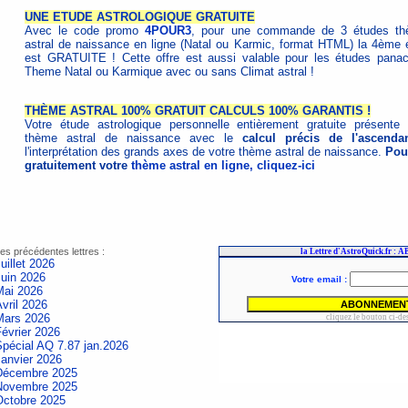
UNE ETUDE ASTROLOGIQUE GRATUITE
Avec le code promo
4POUR3
, pour une commande de 3 études t
astral de naissance en ligne (Natal ou Karmic, format HTML) la 4ème 
est GRATUITE ! Cette offre est aussi valable pour les études pana
Theme Natal ou Karmique avec ou sans Climat astral !
THÈME ASTRAL 100% GRATUIT CALCULS 100% GARANTIS !
Votre étude astrologique personnelle entièrement gratuite présente 
thème astral de naissance avec le
calcul précis de l'ascenda
l'interprétation des grands axes de votre thème astral de naissance.
Pour
gratuitement votre
thème astral en ligne, cliquez-ici
es précédentes lettres :
uillet 2026
Juin 2026
Mai 2026
vril 2026
Mars 2026
évrier 2026
Spécial AQ 7.87 jan.2026
Janvier 2026
Décembre 2025
Novembre 2025
Octobre 2025