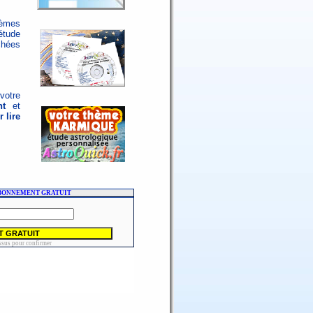
hèmes
étude
chées
votre
nt
et
 lire