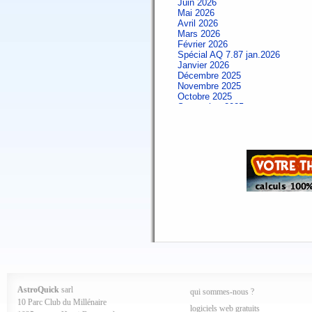
Juin 2026
Mai 2026
Avril 2026
Mars 2026
Février 2026
Spécial AQ 7.87 jan.2026
Janvier 2026
Décembre 2025
Novembre 2025
Octobre 2025
Septembre 2025
Aout 2025
Juillet 2025
Juin 2025
Mai 2025
Avril 2025
Mars 2025
Février 2025
Spécial AQ 7.84 jan.2025
Janvier 2025
Décembre 2024
Novembre 2024
Octobre 2024
Septembre 2024
Aout 2024
Juillet 2024
Juin 2024
Mai 2024
AstroQuick
sarl
qui sommes-nous ?
Avril 2024
10 Parc Club du Millénaire
Mars 2024
logiciels web gratuits