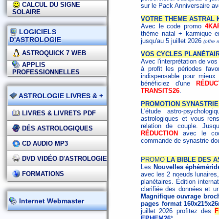
CALCUL DU SIGNE
sur le Pack Anniversaire a
SOLAIRE
VOTRE THEME ASTRAL 
Avec le code promo
4KA
LOGICIELS
thème natal + karmique en
D'ASTROLOGIE
jusqu'au 5 juillet 2026
(offre
ASTROQUICK 7 WEB
VOS CYCLES PLANÉTAI
Avec l'interprétation de vo
APPLIS
à profit les périodes fav
PROFESSIONNELLES
indispensable pour mieux m
bénéficiez d'une
RÉDUC
TRANSITS26
.
ASTROLOGIE LIVRES & +
PROMOTION SYNASTRIE 
L'étude astro-psycholo
LIVRES & LIVRETS PDF
astrologiques et vous ren
relation de couple. Jusq
DÉS ASTROLOGIQUES
RÉDUCTION
avec le c
commande de synastrie dou
CD AUDIO MP3
DVD VIDÉO D'ASTROLOGIE
PROMO
LA BIBLE DES A
Les
Nouvelles éphémérid
FORMATIONS
avec les 2 noeuds lunaires,
planétaires. Édition interna
clarifiée des données et un
Magnifique ouvrage broché
Internet Webmaster
pages format 160x215x2
juillet 2026 profitez des
F
EPHEM26
*.