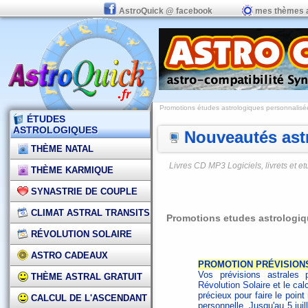
AstroQuick @ facebook
mes thèmes 
Promotions études astrologiques personnalisées,
ÉTUDES
ASTROLOGIQUES
Nouveautés astr
THÈME NATAL
Livres CD MP3 Logiciels, livrets et 
THÈME KARMIQUE
SYNASTRIE DE COUPLE
CLIMAT ASTRAL TRANSITS
Promotions etudes astrologiqu
RÉVOLUTION SOLAIRE
ASTRO CADEAUX
PROMOTION PRÉVISION
Vos prévisions astrales 
THÈME ASTRAL GRATUIT
Révolution Solaire
et le cal
précieux pour faire le poin
CALCUL DE L'ASCENDANT
personnelle. Jusqu'au 5 juil