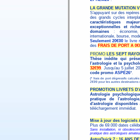
LA GRANDE MUTATION V
S'appuyant sur des repères h
des grands cycles interpl
caractéristiques maj
exceptionnelles et ri
domaines
: économie, s
internationale, bourse, mode
Seulement 20€00
le livre
des
FRAIS DE PORT A 0€
PROMO
LES SEPT RAYO
Thèse inédite qui présen
l'astrologie et la psychol
32€99
. Jusqu'au 5 juillet 
code promo
ASPE26
*.
(* frais de port dégressifs calculé
2€99 pour les autres destination
PROMOTION LIVRETS D
Astrologie psychologiqu
pratique de l'astrologie
d'astrologie disponibles
téléchargement immédiat.
Mise à jour des logiciels
Plus de 69.000 dates célèb
Sans installation, ni obsolescen
pratique des astrologues amateur
AstroQuick 7 : 16 ANS 