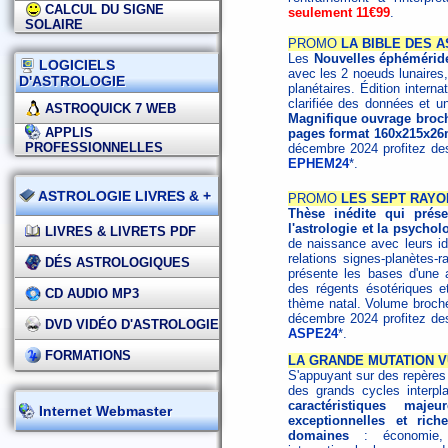
CALCUL DU SIGNE
seulement 11€99
.
SOLAIRE
PROMO
LA BIBLE DES A
Les
Nouvelles éphémérid
LOGICIELS
avec les 2 noeuds lunaires,
D'ASTROLOGIE
planétaires. Édition interna
clarifiée des données et un
ASTROQUICK 7 WEB
Magnifique ouvrage broché
APPLIS
pages format 160x215x26
PROFESSIONNELLES
décembre 2024 profitez d
EPHEM24
*.
ASTROLOGIE LIVRES & +
PROMO
LES SEPT RAYO
Thèse inédite qui présen
l'astrologie et la psychol
LIVRES & LIVRETS PDF
de naissance avec leurs id
relations signes-planètes-
DÉS ASTROLOGIQUES
présente les bases d'une as
des régents ésotériques et 
CD AUDIO MP3
thème natal. Volume broc
décembre 2024 profitez d
DVD VIDÉO D'ASTROLOGIE
ASPE24
*.
FORMATIONS
LA GRANDE MUTATION V
S'appuyant sur des repères h
des grands cycles interpl
caractéristiques maj
Internet Webmaster
exceptionnelles et ri
domaines
: économie, s