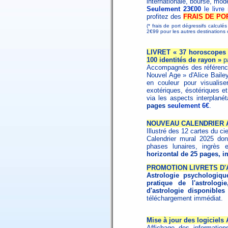
internationale, bourse, mode
Seulement 23€00
le livr
profitez des
FRAIS DE POR
(* frais de port dégressifs calculé
2€99 pour les autres destination
LIVRET « 37 horoscopes d
100 identités de rayon »
p
Accompagnés des référence
Nouvel Age » d'Alice Baile
en couleur pour visualise
exotériques, ésotériques et 
via les aspects interplané
pages
seulement 6€
.
NOUVEAU CALENDRIER 
Illustré des 12 cartes du ci
Calendrier mural 2025 don
phases lunaires, ingrès e
horizontal de 25 pages, i
PROMOTION LIVRETS D
Astrologie psychologiqu
pratique de l'astrologie
d'astrologie disponibles
téléchargement immédiat.
Mise à jour des logiciels
Affichage des informatio