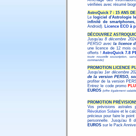
vérifiées avec résumé biogr
AstroQuick 7 : 15 ANS 
Le
logiciel d'Astrologie l
infinité de smartphones,
Android).
Licence ECO à pa
DÉCOUVREZ ASTROQUICK
Jusqu'au 8 décembre 2024,
PERSO avec
la licence 
une licence de 12 mois o
offerts !
AstroQuick 7.8 P
toute nouvelle souscription, san
commande)
PROMOTION LICENCE PL
Jusqu'au 1er décembre 20
de la version PERSO, soi
profiter de la version PER
Entrez le code promo
PLU
EUROS
(offre également valabl
PROMOTION PRÉVISION
Vos prévisions astrales 
Révolution Solaire
et le cal
précieux pour faire le poin
personnelle. Jusqu'au 8
EUROS
sur le Pack Annive