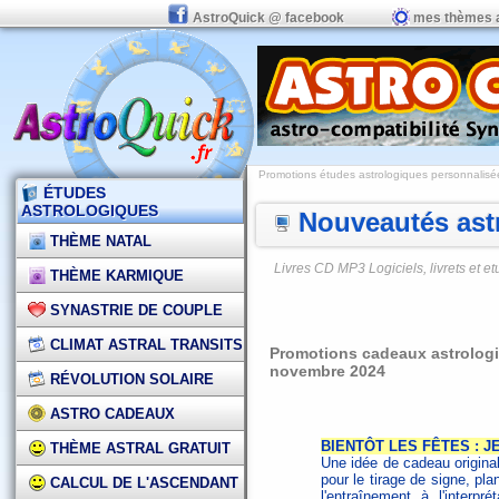
AstroQuick @ facebook
mes thèmes 
Promotions études astrologiques personnalisées,
ÉTUDES
ASTROLOGIQUES
Nouveautés astr
THÈME NATAL
Livres CD MP3 Logiciels, livrets et 
THÈME KARMIQUE
SYNASTRIE DE COUPLE
CLIMAT ASTRAL TRANSITS
Promotions cadeaux astrologi
novembre 2024
RÉVOLUTION SOLAIRE
ASTRO CADEAUX
BIENTÔT LES FÊTES : J
THÈME ASTRAL GRATUIT
Une idée de cadeau origina
pour le tirage de signe, pla
CALCUL DE L'ASCENDANT
l'entraînement à l'interpr