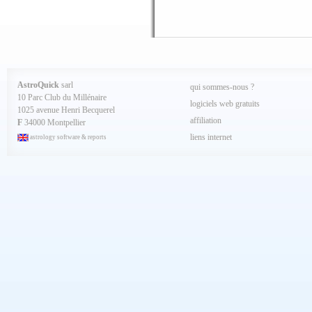
Décembre 2024
Novembre 2024
Octobre 2024
Septembre 2024
Aout 2024
Juillet 2024
Juin 2024
Mai 2024
AstroQuick
sarl
qui sommes-nous ?
Avril 2024
10 Parc Club du Millénaire
Mars 2024
logiciels web gratuits
1025 avenue Henri Becquerel
Février 2024
affiliation
Janvier 2024
F
34000 Montpellier
Décembre 2023
liens internet
astrology software & reports
Novembre 2023
Octobre 2023
Septembre 2023
Aout 2023
Juillet 2023
Juin 2023
Mai 2023
Avril 2023
Mars 2023
Février 2023
Janvier 2023
Décembre 2022
Novembre 2022
Octobre 2022
Septembre 2022
Aout 2022
Juillet 2022