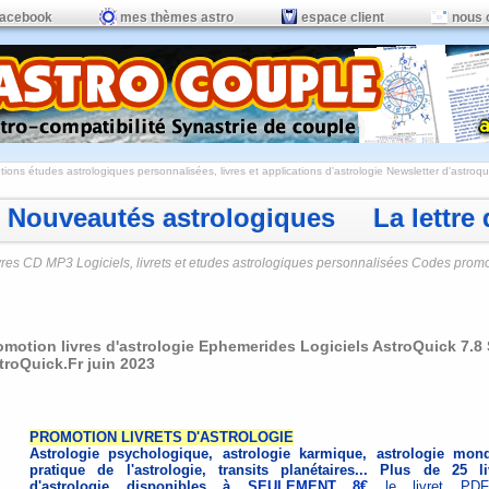
facebook
mes thèmes astro
espace client
nous 
ions études astrologiques personnalisées, livres et applications d'astrologie
Newsletter d'astroqui
Nouveautés astrologiques La lettre d
vres CD MP3 Logiciels, livrets et etudes astrologiques personnalisées Codes prom
omotion livres d'astrologie Ephemerides Logiciels AstroQuick 7.8
troQuick.Fr juin 2023
PROMOTION LIVRETS D'ASTROLOGIE
Astrologie psychologique, astrologie karmique, astrologie mond
pratique de l'astrologie, transits planétaires... Plus de 25 li
d'astrologie disponibles à
SEULEMENT 8€
le livret PD