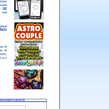
hèmes
votre
S DE
 une
gique
UROS
ur le
ie et
ours,
3€ pour