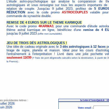
L'étude astro-psychologique qui analyse la comparaison de t
astrologiques et vous renseigne sur tous les aspects importants de 
relation de couple. Jusqu'au 9 juillet 2023, profitez de
5 EURO
RÉDUCTION
avec le code promo
ASTROCOUPLE5
valable pour
commande de synastrie double.
REMISE DE 4 EUROS SUR LE THEME KARMIQUE
Avec le code promo
4KARMA3
, pour une commande d'étude astrolo
thème astral karmique en ligne, bénéficiez d'une
remise de 4 E
jusqu'au 9 juillet 2023
.
(offre non cumulable)
JEU DE TROIS DÉS ASTROLOGIQUES !
Une idée de cadeau originale avec le
3 dés astrologiques à 12 faces
po
tirage de signe, planète et maison. Idéal pour les cours d'astrolog
l'entraînement à l'interprétation ! Livré dans une jolie pochette vel
seulement 11€99
(+ frais de port dégressifs calculés selon la destination, à partir de 
.
la France).
es précédentes lettres :
uillet 2026
Juin 2026