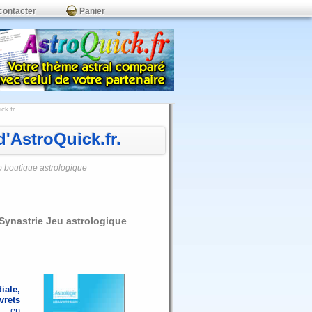
contacter
Panier
ck.fr
'AstroQuick.fr.
o boutique astrologique
 Synastrie Jeu astrologique
iale,
vrets
F en