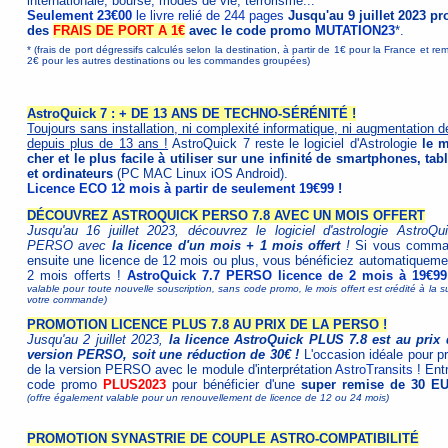
internationale, bourse, modes de vie, terrorisme...
Seulement 23€00
le livre relié de 244 pages
Jusqu'au 9 juillet 2023 pro
des
FRAIS DE PORT A 1€
avec le code promo
MUTATION23
*.
* (frais de port dégressifs calculés selon la destination, à partir de 1€ pour la France et re
2€ pour les autres destinations ou les commandes groupées)
AstroQuick 7 : + DE 13 ANS DE TECHNO-SÉRÉNITÉ !
Toujours sans installation, ni complexité informatique, ni augmentation d
depuis plus de 13 ans !
AstroQuick 7 reste le logiciel d'Astrologie
le 
cher et le plus facile à utiliser sur une infinité de smartphones, tabl
et ordinateurs
(PC MAC Linux iOS Android).
Licence ECO 12 mois à partir de seulement 19€99 !
DÉCOUVREZ ASTROQUICK PERSO 7.8 AVEC UN MOIS OFFERT
Jusqu'au 16 juillet 2023, découvrez le logiciel d'astrologie AstroQu
PERSO avec
la licence d'un mois + 1 mois offert
!
Si vous comma
ensuite une licence de 12 mois ou plus, vous bénéficiez automatiqueme
2 mois offerts !
AstroQuick 7.7 PERSO licence de 2 mois à 19€99
valable pour toute nouvelle souscription, sans code promo, le mois offert est crédité à la s
votre commande)
PROMOTION LICENCE PLUS 7.8 AU PRIX DE LA PERSO !
Jusqu'au 2 juillet 2023,
la licence AstroQuick PLUS 7.8 est au prix 
version PERSO, soit une réduction de 30€ !
L'occasion idéale pour pr
de la version PERSO avec le module d'interprétation
AstroTransits
! Entr
code promo
PLUS2023
pour bénéficier d'une
super remise de 30 E
(offre également valable pour un renouvellement de licence de 12 ou 24 mois)
PROMOTION SYNASTRIE DE COUPLE ASTRO-COMPATIBILITÉ