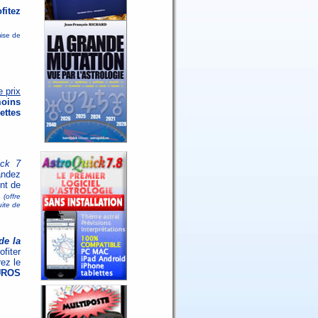
fitez
mise de
e prix
moins
ettes
ick 7
ndez
nt de
(offre
uite de
de la
ofiter
ez le
UROS