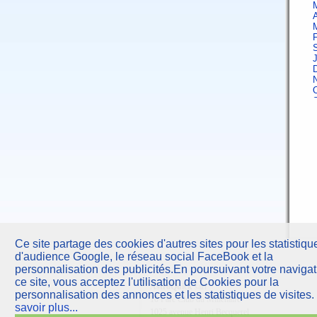
A
F
J
A
F
Ce site partage des cookies d'autres sites pour les statistiqu
d'audience Google, le réseau social FaceBook et la
J
personnalisation des publicités.En poursuivant votre navigat
ce site, vous acceptez l'utilisation de Cookies pour la
AstroQuick
sarl
A
personnalisation des annonces et les statistiques de visites.
10 Parc Club du Millénaire
savoir plus...
1025 avenue Henri Becquerel
F