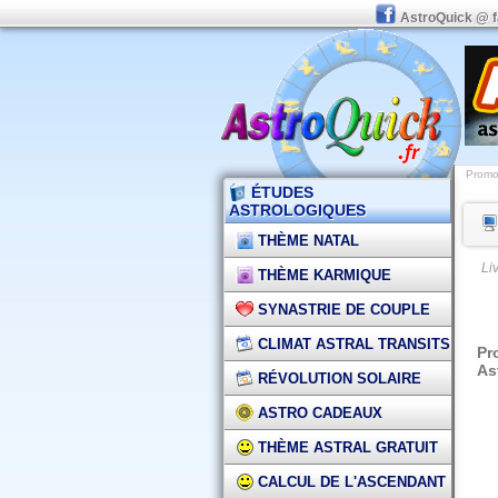
AstroQuick @ 
Promot
ÉTUDES
ASTROLOGIQUES
THÈME NATAL
Li
THÈME KARMIQUE
SYNASTRIE DE COUPLE
CLIMAT ASTRAL TRANSITS
Pr
As
RÉVOLUTION SOLAIRE
ASTRO CADEAUX
THÈME ASTRAL GRATUIT
CALCUL DE L'ASCENDANT