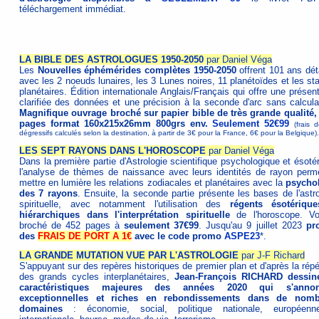
téléchargement immédiat.
LA BIBLE DES ASTROLOGUES 1950-2050
par Daniel Véga
Les
Nouvelles éphémérides complètes 1950-2050
offrent 101 ans déta
avec les 2 noeuds lunaires, les 3 Lunes noires, 11 planétoïdes et les st
planétaires. Édition internationale Anglais/Français qui offre une présen
clarifiée des données et une précision à la seconde d'arc sans calculat
Magnifique ouvrage broché sur papier bible de très grande qualité,
pages format 160x215x26mm 800grs env.
Seulement 52€99
(frais 
dégressifs calculés selon la destination, à partir de 3€ pour la France, 6€ pour la Belgique).
LES SEPT RAYONS DANS L'HOROSCOPE
par Daniel Véga
Dans la première partie d'Astrologie scientifique psychologique et ésoté
l'analyse de thèmes de naissance avec leurs identités de rayon perm
mettre en lumière les relations zodiacales et planétaires avec la
psycho
des 7 rayons
. Ensuite, la seconde partie présente les bases de l'astro
spirituelle, avec notamment l'utilisation des
régents ésotériqu
hiérarchiques dans l'interprétation spirituelle
de l'horoscope. V
broché de 452 pages à
seulement 37€99
. Jusqu'au 9 juillet 2023
pro
des
FRAIS DE PORT A 1€
avec le code promo
ASPE23
*.
LA GRANDE MUTATION VUE PAR L'ASTROLOGIE
par J-F Richard
S'appuyant sur des repères historiques de premier plan et d'après la répé
des grands cycles interplanétaires,
Jean-François RICHARD dessin
caractéristiques majeures des années 2020 qui s'annon
exceptionnelles et riches en rebondissements dans de nomb
domaines
: économie, social, politique nationale, européen