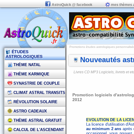
AstroQuick @ facebook
mes thèmes 
Promotions études astrologiques personnalisées,
ÉTUDES
ASTROLOGIQUES
Nouveautés astr
THÈME NATAL
Livres CD MP3 Logiciels, livrets et 
THÈME KARMIQUE
SYNASTRIE DE COUPLE
CLIMAT ASTRAL TRANSITS
Promotion logiciels d'astrolog
2012
RÉVOLUTION SOLAIRE
ASTRO CADEAUX
EVOLUTION DE LA LICE
THÈME ASTRAL GRATUIT
La licence d'utilisation d'
au minimum 2 ans
après 
CALCUL DE L'ASCENDANT
occasionnel, vous pouvez 