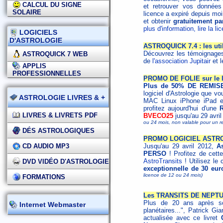
CALCUL DU SIGNE
et retrouver vos données
SOLAIRE
licence a expiré depuis m
et obtenir
gratuitement pa
plus d'information, lire la li
LOGICIELS
D'ASTROLOGIE
ASTROQUICK 7.4 : les utili
Découvrez les témoignages d
ASTROQUICK 7 WEB
de
l'association Jupitair
et 
APPLIS
PROFESSIONNELLES
PROMO DE FOLIE sur le l
Plus de 50% DE REMISE
logiciel d'Astrologie que vo
ASTROLOGIE LIVRES & +
MAC Linux iPhone iPad et 
profitez aujourd'hui d'une
LIVRES & LIVRETS PDF
BVECO25
jusqu'au 29 avri
ou 24 mois, non valable pour un r
DÉS ASTROLOGIQUES
PROMO LOGICIEL ASTRO
CD AUDIO MP3
Jusqu'au 29 avril 2012,
A
PERSO
! Profitez de cette
AstroTransits
! Utilisez l
DVD VIDÉO D'ASTROLOGIE
exceptionnelle de 30 eur
licence de 12 ou 24 mois)
FORMATIONS
Les TRANSITS DE NEPTUN
Plus de 20 ans après son
Internet Webmaster
planétaires...", Patrick Gia
actualisée avec ce livret