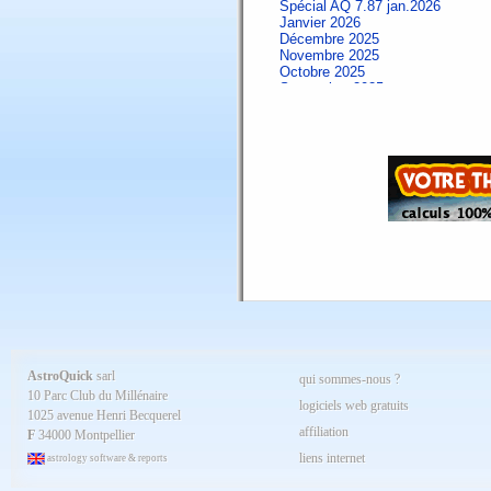
Spécial AQ 7.87 jan.2026
Janvier 2026
Décembre 2025
Novembre 2025
Octobre 2025
Septembre 2025
Aout 2025
Juillet 2025
Juin 2025
Mai 2025
Avril 2025
Mars 2025
Février 2025
Spécial AQ 7.84 jan.2025
Janvier 2025
Décembre 2024
Novembre 2024
Octobre 2024
Septembre 2024
Aout 2024
Juillet 2024
Juin 2024
Mai 2024
AstroQuick
sarl
qui sommes-nous ?
Avril 2024
10 Parc Club du Millénaire
Mars 2024
logiciels web gratuits
1025 avenue Henri Becquerel
Février 2024
affiliation
Janvier 2024
F
34000 Montpellier
Décembre 2023
liens internet
astrology software & reports
Novembre 2023
Octobre 2023