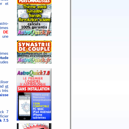
er et
stro-
èmes
S DE
 une
hèmes
étude
tudes
iliser
Pad
et
s très
aisse
ick 7
icier
k 7.5