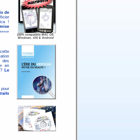
ix de
icier
ica
!
emise
licence
100% compatible MAC OS,
Windows, iOS & Android
cette
ation
n des
er en
au?
Le
 pour
raits