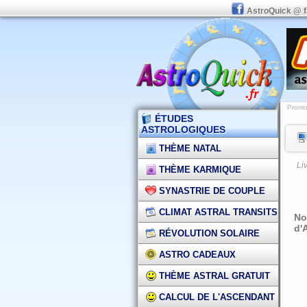
AstroQuick @ 
Promot
ÉTUDES
ASTROLOGIQUES
THÈME NATAL
Li
THÈME KARMIQUE
SYNASTRIE DE COUPLE
CLIMAT ASTRAL TRANSITS
No
d'
RÉVOLUTION SOLAIRE
ASTRO CADEAUX
THÈME ASTRAL GRATUIT
CALCUL DE L'ASCENDANT