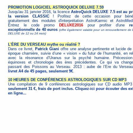
PROMOTION LOGICIEL ASTROQUICK DELUXE 7.59
Jusqu'au 31 janvier 2016, la licence
AstroQuick DELUXE 7.5 est au pr
la version CLASSIC
! Profitez de cette occasion pour bénéf
gratuitement des modules d'interprétation
AstroKarmic
et
AstroMed
Entrez le code promo
DELUXE2016
pour profiter d'une
r
exceptionnelle de 40 euros
(offre également valable pour un renouvellement de 
DELUXE de 12 ou 24 mois)
L'ÈRE DU VERSEAU mythe ou réalité ?
Dans ce livret,
Patrick Giani
offre une analyse pertinente et lucide de 
époque charnière, suivie d’une « vision » du futur de l’humanité, en rel
avec la résonance d’Uranus sur la psyché humaine. Précessio
équinoxes et chronologie des ères précédentes. Ce qui va chang
passant des Poissons au Verseau. 2013 : aube de l’Ere du Verse
livret A4 de 45 pages, seulement 9€
.
10 HEURES DE CONFÉRENCES ASTROLOGIQUES SUR CD MP3
Une compilation de 9 conférences astrologiques sur CD audio MP3
seulement 31 €, frais de port inclus.
Cliquez-ici pour écouter des ext
en ligne...