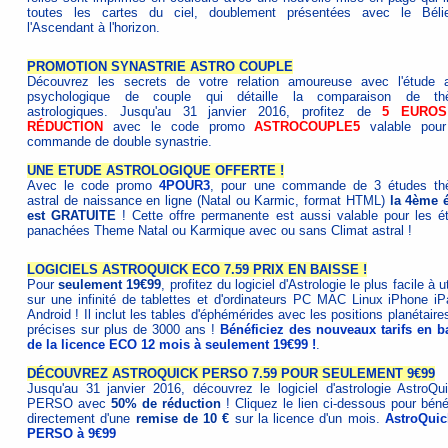
toutes les cartes du ciel, doublement présentées avec le Béli
l'Ascendant à l'horizon.
PROMOTION SYNASTRIE ASTRO COUPLE
Découvrez les secrets de votre relation amoureuse avec l'étude a
psychologique de couple qui détaille la comparaison de th
astrologiques. Jusqu'au 31 janvier 2016, profitez de
5 EURO
RÉDUCTION
avec le code promo
ASTROCOUPLE5
valable pour
commande de double synastrie.
UNE ETUDE ASTROLOGIQUE OFFERTE !
Avec le code promo
4POUR3
, pour une commande de 3 études t
astral de naissance en ligne (Natal ou Karmic, format HTML)
la 4ème 
est GRATUITE
! Cette offre permanente est aussi valable pour les é
panachées Theme Natal ou Karmique avec ou sans Climat astral !
LOGICIELS ASTROQUICK ECO 7.59 PRIX EN BAISSE !
Pour
seulement 19€99
, profitez du logiciel d'Astrologie le plus facile à ut
sur une infinité de tablettes et d'ordinateurs PC MAC Linux iPhone i
Android ! Il inclut les tables d'éphémérides avec les positions planétaire
précises sur plus de 3000 ans !
Bénéficiez des nouveaux tarifs en b
de la licence ECO 12 mois à seulement 19€99 !
.
DÉCOUVREZ ASTROQUICK PERSO 7.59 POUR SEULEMENT 9€99
Jusqu'au 31 janvier 2016, découvrez le logiciel d'astrologie AstroQu
PERSO avec
50% de réduction
! Cliquez le lien ci-dessous pour bénéf
directement d'une
remise de 10 €
sur la licence d'un mois.
AstroQuic
PERSO à 9€99