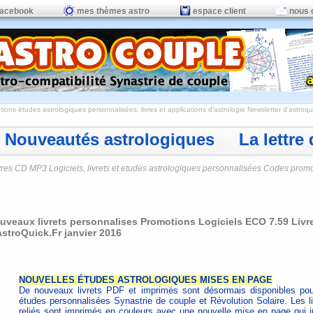
facebook
mes thèmes astro
espace client
nous 
ions études astrologiques personnalisées, livres et applications d'astrologie
Newsletter d'astroqui
Nouveautés astrologiques La lettre d
vres CD MP3 Logiciels, livrets et etudes astrologiques personnalisées Codes prom
uveaux livrets personnalises Promotions Logiciels ECO 7.59 Livret
AstroQuick.Fr janvier 2016
NOUVELLES ÉTUDES ASTROLOGIQUES MISES EN PAGE
De nouveaux livrets PDF et imprimés sont désormais disponibles pou
études personnalisées
Synastrie de couple
et
Révolution Solaire
. Les l
reliés sont imprimés en couleurs avec une nouvelle mise en page qui i