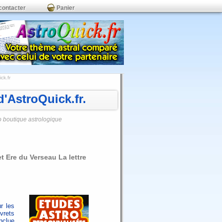
contacter
Panier
ck.fr
'AstroQuick.fr.
o boutique astrologique
 Ere du Verseau La lettre
r les
ivrets
nclue