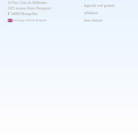
10 Parc Club du Millénaire
Mars 2024
logiciels web gratuits
1025 avenue Henri Becquerel
Février 2024
affiliation
Janvier 2024
F
34000 Montpellier
Décembre 2023
liens internet
astrology software & reports
Novembre 2023
Octobre 2023
Septembre 2023
Aout 2023
Juillet 2023
Juin 2023
Mai 2023
Avril 2023
Mars 2023
Février 2023
Janvier 2023
Décembre 2022
Novembre 2022
Octobre 2022
Septembre 2022
Aout 2022
Juillet 2022
Juin 2022
Mai 2022
Avril 2022
Mars 2022
Février 2022
Janvier 2022
Décembre 2021
Novembre 2021