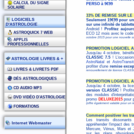
CALCUL DU SIGNE
PERSO à 9€99
SOLAIRE
33% DE REMISE SUR LE 
LOGICIELS
Seulement 19€99 pour un 
D'ASTROLOGIE
sur une infinité de tablett
Android !
Profitez aujou
ASTROQUICK 7 WEB
ECO 12 mois avec le cod
octobre 2015 pour une nouvelle so
APPLIS
PROFESSIONNELLES
PROMOTION LOGICIEL A
Jusqu'au 4 octobre, bénéf
CLASSIC 7.5
! L'occasion 
ASTROLOGIE LIVRES & +
AstroNatal
et
AstroTransit
profiter d'une
remise excep
LIVRES & LIVRETS PDF
renouvellement de licence CLASSI
DÉS ASTROLOGIQUES
PROMOTION LOGICIEL A
Jusqu'au 4 octobre, la li
CD AUDIO MP3
version CLASSIC
! Profit
des modules d'interprétat
DVD VIDÉO D'ASTROLOGIE
promo
DELUXE2015
pour p
(offre également valable pour un
FORMATIONS
Comment positiver les tra
Les transits dissonant
Internet Webmaster
appréhender l'impact des tr
Mercure, Vénus, Mars et J
sur les plans physiologi