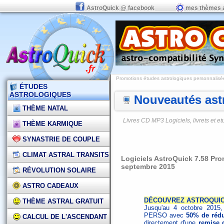
AstroQuick @ facebook
mes thèmes 
Promotions études astrologiques personnalisées,
ÉTUDES
ASTROLOGIQUES
Nouveautés astr
THÈME NATAL
Livres CD MP3 Logiciels, livrets et 
THÈME KARMIQUE
SYNASTRIE DE COUPLE
CLIMAT ASTRAL TRANSITS
Logiciels AstroQuick 7.58 Pro
septembre 2015
RÉVOLUTION SOLAIRE
ASTRO CADEAUX
DÉCOUVREZ ASTROQUICK
THÈME ASTRAL GRATUIT
Jusqu'au 4 octobre 2015, 
PERSO avec
50% de rédu
CALCUL DE L'ASCENDANT
directement d'une
remise 