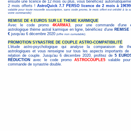
ensuite une licence de 12 mois ou plus, vous bénéficiez automatiqueme
2 mois offerts !
AstroQuick 7.7 PERSO licence de 2 mois à 19€99
valable pour toute nouvelle souscription, sans code promo, le mois offert est crédité à la s
votre commande)
REMISE DE 4 EUROS SUR LE THEME KARMIQUE
Avec le code promo
4KARMA3
, pour une commande d'une é
astrologique thème astral karmique en ligne, bénéficiez d'une
REMISE 
€
jusqu'au 6 décembre 2020
.
(offre non cumulable)
PROMOTION SYNASTRIE DE COUPLE ASTRO-COMPATIBILITÉ
L'étude astro-psychologique qui analyse la comparaison de t
astrologiques et vous renseigne sur tous les aspects importants de 
relation de couple. Jusqu'au 6 décembre 2020, profitez de
5 EURO
RÉDUCTION
avec le code promo
ASTROCOUPLE5
valable pour
commande de synastrie double.