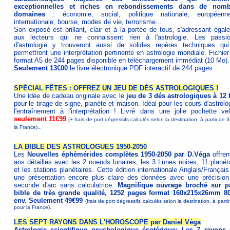
exceptionnelles et riches en rebondissements dans de nomb
domaines
: économie, social, politique nationale, européen
internationale, bourse, modes de vie, terrorisme...
Son exposé est brillant, clair et à la portée de tous, s'adressant égal
aux lecteurs qui ne connaissent rien à l'astrologie. Les passi
d'astrologie y trouveront aussi de solides repères techniques qui
permettront une interprétation pertinente en astrologie mondiale. Fichie
format A5 de 244 pages disponible en téléchargement immédiat (10 Mo).
Seulement 13€00
le livre électronique PDF interactif de 244 pages
.
SPÉCIAL FÊTES : OFFREZ UN JEU DE DÉS ASTROLOGIQUES !
Une idée de cadeau originale avec le
jeu de 3 dés astrologiques à 12 
pour le tirage de signe, planète et maison. Idéal pour les cours d'astrolo
l'entraînement à l'interprétation ! Livré dans une jolie pochette vel
seulement 11€99
(+ frais de port dégressifs calculés selon la destination, à partir de 
.
la France).
LA BIBLE DES ASTROLOGUES 1950-2050
Les
Nouvelles éphémérides complètes 1950-2050 par D.Véga
offren
ans détaillés avec les 2 noeuds lunaires, les 3 Lunes noires, 11 planét
et les stations planétaires. Cette édition internationale Anglais/Français
une présentation encore plus claire des données avec une précision
seconde d'arc sans calculatrice.
Magnifique ouvrage broché sur p
bible de très grande qualité, 1252 pages format 160x215x26mm 8
env.
Seulement 49€99
(frais de port dégressifs calculés selon la destination, à parti
pour la France).
LES SEPT RAYONS DANS L'HOROSCOPE par Daniel Véga
Astrologie scientifique psychologique ésotérique: Les 7 rayons