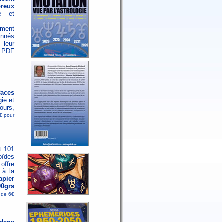
reux
ne et
ement
onnés
 leur
r PDF
faces
gie et
ours,
3€ pour
t 101
oïdes
 offre
 à la
apier
00grs
r de 6€
 dans