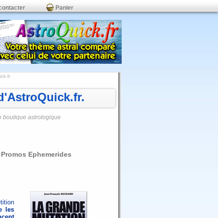
contacter
Panier
ck.fr
'AstroQuick.fr.
o boutique astrologique
ie Promos Ephemerides
tition
e les
cent