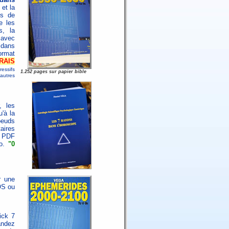
 et la
es de
e les
s, la
 avec
s dans
ormat
RAIS
ressifs
1.252 pages sur papier bible
autres
, les
'à la
oeuds
aires
ue PDF
co.
"0
r une
OS ou
ick 7
andez