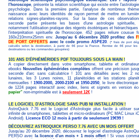
l'horoscope
, présente la relation scientifique qui existe entre l'astrologie
psychologie. Dans la première partie, l'analyse de nombreux thèm
naissance avec leurs identités de rayon permet de mettre en lumièr
relations signes-planètes-rayons. Sur la base de ces observation
seconde partie présente les bases d'une astrologie spirituelle,
notamment l'utilisation pratique des régents ésotériques et hiérarchique
l'interprétation spirituelle de l'horoscope. 452 pages reliure cousue f
160x210mmx25mm env.
Jusqu'au 6 décembre 2020 profitez des
F
DE PORT OFFERTS
avec le code promo
ASPE20
.
(* frais de port dég
calculés selon la destination, à partir de 6€ pour la France. Remise de 6€ pour les 
destinations ou les commandes groupées)
101 ANS D'ÉPHÉMÉRIDES PDF TOUJOURS SOUS LA MAIN !
A copier directement dans votre smartphone, tablette et ordinateur
ebooks
Nouvelles éphémérides complètes
offrent une précision jusqu
seconde d'arc sans calculatrice ! 101 ans détaillés avec les 2 n
lunaires, les 3 Lunes noires, 11 planétoïdes et les stations planét
mensuelles !
1900-2000
,
2000-2100
et
1950-2050
, le livre électroniq
de 1224 pages interactif avec index, liens et signets en version é
papier"
non-imprimable est à
seulement 12€
!
LE LOGICIEL D'ASTROLOGIE SANS PUB NI INSTALLATION !
AstroQuick 7.76 est le Logiciel d'Astrologie plus facile à utiliser su
infinité de smartphones, tablettes et micro-ordinateurs (PC MAC Linux i
Android).
Licence ECO 12 mois à partir de seulement 19€99 !
DÉCOUVREZ ASTROQUICK PERSO 7.76 AVEC UN MOIS OFFERT
Jusqu'au 20 décembre 2020, découvrez le logiciel d'astrologie AstroQu
PERSO avec
la licence d'un mois + 1 mois offert
! Si vous comm