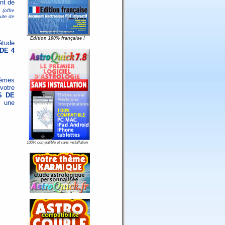
nt de
(offre
uite de
Edition 100% française !
tude
DE 4
hèmes
votre
S DE
 une
100% compatible et sans installation