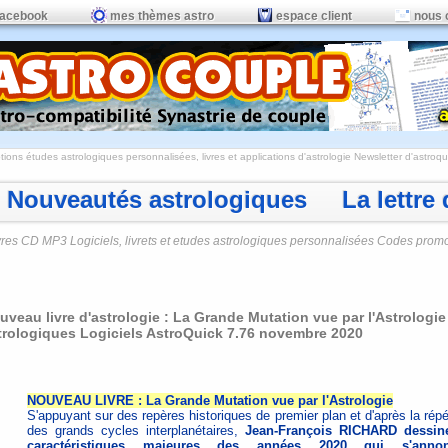
facebook
mes thèmes astro
espace client
nous 
ions études astrologiques personnalisées, livres et applications d'astrologie
Newsletter d'astroqui
Nouveautés astrologiques La lettre d
vres CD MP3 Logiciels, livrets et etudes astrologiques personnalisées Codes prom
uveau livre d'astrologie : La Grande Mutation vue par l'Astrolog
trologiques Logiciels AstroQuick 7.76 novembre 2020
NOUVEAU LIVRE : La Grande Mutation vue par l'Astrologie
S'appuyant sur des repères historiques de premier plan et d'après la répé
des grands cycles interplanétaires,
Jean-François RICHARD dessin
caractéristiques majeures des années 2020 qui s'annon