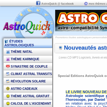
AstroQuick @ facebook
mes thèmes 
Promotions études astrologiques personnalisées,
ÉTUDES
ASTROLOGIQUES
Nouveautés astr
THÈME NATAL
Livres CD MP3 Logiciels, livrets et 
THÈME KARMIQUE
SYNASTRIE DE COUPLE
CLIMAT ASTRAL TRANSITS
Special Editions AstroQuick o
RÉVOLUTION SOLAIRE
ASTRO CADEAUX
LE LIVRE NOUVEAU DE
Astrologie scientifique
THÈME ASTRAL GRATUIT
l'horoscope, par Danie
en relation avec la psy
CALCUL DE L'ASCENDANT