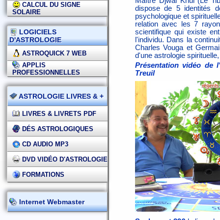
Maître Djwal Khul (Le Tib
CALCUL DU SIGNE
dispose de 5 identités d
SOLAIRE
psychologique et spiritue
relation avec les 7 rayo
LOGICIELS
scientifique qui existe en
D'ASTROLOGIE
l'individu. Dans la conti
Charles Vouga et Germain
ASTROQUICK 7 WEB
d'une astrologie spirituelle,
APPLIS
Présentation vidéo de l
PROFESSIONNELLES
Treuil
ASTROLOGIE LIVRES & +
LIVRES & LIVRETS PDF
DÉS ASTROLOGIQUES
CD AUDIO MP3
DVD VIDÉO D'ASTROLOGIE
FORMATIONS
Internet Webmaster