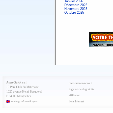
Janvier 2026
Décembre 2025
Novembre 2025
Octobre 2025
Septembre 2025
Aout 2025
Juillet 2025
Juin 2025
Mai 2025
Avril 2025
Mars 2025
Février 2025
Spécial AQ 7.84 jan.2025
Janvier 2025
Décembre 2024
Novembre 2024
Octobre 2024
Septembre 2024
Aout 2024
Juillet 2024
Juin 2024
Mai 2024
AstroQuick
sarl
qui sommes-nous ?
Avril 2024
10 Parc Club du Millénaire
Mars 2024
logiciels web gratuits
1025 avenue Henri Becquerel
Février 2024
affiliation
Janvier 2024
F
34000 Montpellier
Décembre 2023
liens internet
astrology software & reports
Novembre 2023
Octobre 2023
Septembre 2023