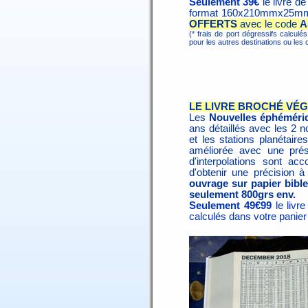
Seulement 39€
le livre d
format 160x210mmx25m
OFFERTS
avec le code
A
(* frais de port dégressifs calculé
pour les autres destinations ou l
LE LIVRE BROCHÉ VÉG
Les
Nouvelles éphéméri
ans détaillés avec les 2 n
et les stations planétaire
améliorée avec une prés
d'interpolations sont 
d'obtenir une précision à
ouvrage sur papier bibl
seulement 800grs env.
Seulement 49€99
le livr
calculés dans votre panier 