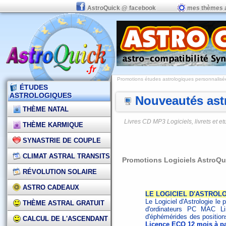
AstroQuick @ facebook
mes thèmes 
Promotions études astrologiques personnalisées,
ÉTUDES
ASTROLOGIQUES
Nouveautés astr
THÈME NATAL
Livres CD MP3 Logiciels, livrets et 
THÈME KARMIQUE
SYNASTRIE DE COUPLE
CLIMAT ASTRAL TRANSITS
Promotions Logiciels AstroQu
RÉVOLUTION SOLAIRE
ASTRO CADEAUX
LE LOGICIEL D'ASTROLO
Le Logiciel d'Astrologie le p
THÈME ASTRAL GRATUIT
d'ordinateurs PC MAC L
d'éphémérides des positions
CALCUL DE L'ASCENDANT
Licence ECO 12 mois à pa