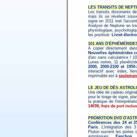
LES TRANSITS DE NEPTUN
Les transits dissonants d
mais ils se révèlent souv
signe en 2011 met l'accent 
Analyse de Neptune en tran
physiologique, psychologiq
les positiver.
Livret électr
101 ANS D'ÉPHÉMÉRIDE
A copier directement dans
Nouvelles éphémérides c
d'arc sans calculatrice ! 1
Lunes noires, 11 planétoïd
2000
,
2000-2100
et
1950-
interactif avec index, li
imprimable est à
seulemen
LE JEU DE DÉS ASTROL
Une idée de cadeau origina
pour le tirage de signe, pla
la pratique de l'interpréta
14€99, frais de port inclus
PROMOTION DVD D'ASTR
Conférences des 24 et 2
Paris
. L'intégration des 
Pluton ouvrent les portes 
astrologues
Fanchon 