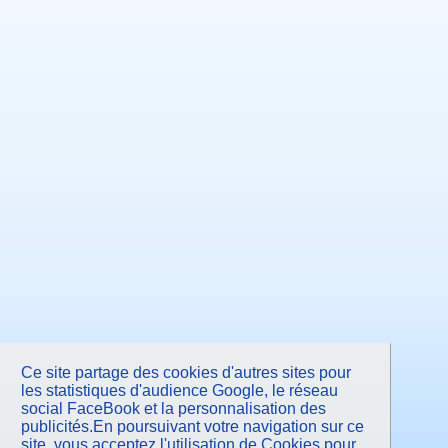
Octobre 2012
Septembre 2012
Juillet 2012
Juin 2012
Mai 2012
Avril 2012
Mars 2012
Février 2012
Janvier 2012
Décembre 2011
Novembre 2011
Octobre 2011
Septembre 2011
Juillet 2011
Juin 2011
Mai 2011
Avril 2011
Mars 2011
Février 2011
Janvier 2011
Novembre 2010
Septembre 2010
Juin 2010
Mars 2010
Janvier 2010
Ce site partage des cookies d'autres sites pour
Octobre 2009
les statistiques d'audience Google, le réseau
Juin 2009
social FaceBook et la personnalisation des
Mars 2009
publicités.En poursuivant votre navigation sur ce
Janvier 2009
site, vous acceptez l'utilisation de Cookies pour
Octobre 2008