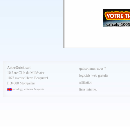
Juillet 2025
Juin 2025
Mai 2025
Avril 2025
Mars 2025
Février 2025
Spécial AQ 7.84 jan.2025
Janvier 2025
Décembre 2024
Novembre 2024
Octobre 2024
Septembre 2024
Aout 2024
Juillet 2024
Juin 2024
Mai 2024
AstroQuick
sarl
qui sommes-nous ?
Avril 2024
10 Parc Club du Millénaire
Mars 2024
logiciels web gratuits
1025 avenue Henri Becquerel
Février 2024
affiliation
Janvier 2024
F
34000 Montpellier
Décembre 2023
liens internet
astrology software & reports
Novembre 2023
Octobre 2023
Septembre 2023
Aout 2023
Juillet 2023
Juin 2023
Mai 2023
Avril 2023
Mars 2023