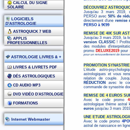
CALCUL DU SIGNE
SOLAIRE
DÉCOUVREZ ASTROQUICK
Jusqu'au 3 mars 2019, dé
PERSO avec
50% de rédu
LOGICIELS
directement d'une
remise 
D'ASTROLOGIE
PERSO à 9€99
ASTROQUICK 7 WEB
REMISE DE 40€ SUR AS
Jusqu'au 3 mars 2019, la l
APPLIS
version CLASSIC
! Profit
PROFESSIONNELLES
des modules d'interprétat
promo
DELUXE2019
pour p
pour un renouvellement de licen
ASTROLOGIE LIVRES & +
PROMOTION SYNASTRIE 
LIVRES & LIVRETS PDF
L'étude astro-psycholo
astrologiques et vous ren
DÉS ASTROLOGIQUES
relation de couple. Jus
RÉDUCTION
avec le c
CD AUDIO MP3
commande de synastrie dou
DVD VIDÉO D'ASTROLOGIE
REMISE DE 4 EUROS SU
Avec le code promo
FORMATIONS
astrologique thème astral 
euros
jusqu'au 3 mars 201
UNE ETUDE ASTROLOGI
Internet Webmaster
Avec le code promo
4PO
astral de naissance en lig