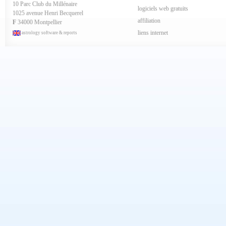
10 Parc Club du Millénaire
Mars 2024
logiciels web gratuits
1025 avenue Henri Becquerel
Février 2024
affiliation
Janvier 2024
F
34000 Montpellier
Décembre 2023
liens internet
astrology software & reports
Novembre 2023
Octobre 2023
Septembre 2023
Aout 2023
Juillet 2023
Juin 2023
Mai 2023
Avril 2023
Mars 2023
Février 2023
Janvier 2023
Décembre 2022
Novembre 2022
Octobre 2022
Septembre 2022
Aout 2022
Juillet 2022
Juin 2022
Mai 2022
Avril 2022
Mars 2022
Février 2022
Janvier 2022
Décembre 2021
Novembre 2021
Octobre 2021