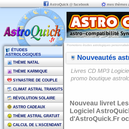
AstroQuick @ facebook
mes thèmes 
Promotions études astrologiques personnalisées,
ÉTUDES
ASTROLOGIQUES
Nouveautés astr
THÈME NATAL
Livres CD MP3 Logiciel
THÈME KARMIQUE
promo boutique astrol
SYNASTRIE DE COUPLE
CLIMAT ASTRAL TRANSITS
RÉVOLUTION SOLAIRE
Nouveau livret Le
ASTRO CADEAUX
Logiciel AstroQuic
THÈME ASTRAL GRATUIT
d'AstroQuick.Fr o
CALCUL DE L'ASCENDANT