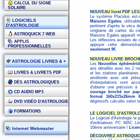
CALCUL DU SIGNE
SOLAIRE
NOUVEAU livret PDF LES
Le système Placidus est-i
LOGICIELS
Maisons Egales
, utilisab
D'ASTROLOGIE
pertinent d'après le vécu
vingtaine de cartes du c
ASTROQUICK 7 WEB
Maisons Egales apparaît mi
Les réflexions avisées de 
APPLIS
appuyer cette démonstr
PROFESSIONNELLES
seulement 9€
.
NOUVEAU LIVRE BROCHÉ
ASTROLOGIE LIVRES & +
Les
Nouvelles éphémérid
ans détaillés avec les 2 no
LIVRES & LIVRETS PDF
et les stations planétaires
améliorée avec une prése
DÉS ASTROLOGIQUES
d'interpolations sont a
d'obtenir une précision à
CD AUDIO MP3
ouvrage broché sur papi
format 160x215x26mm 8
dégressifs calculés selon la
DVD VIDÉO D'ASTROLOGIE
FORMATIONS
LE LOGICIEL D'ASTROLO
Le Logiciel d'Astrologie le p
d'ordinateurs PC MAC Li
10ème anniversaire !
Licen
Internet Webmaster
DÉCOUVREZ ASTROQUICK