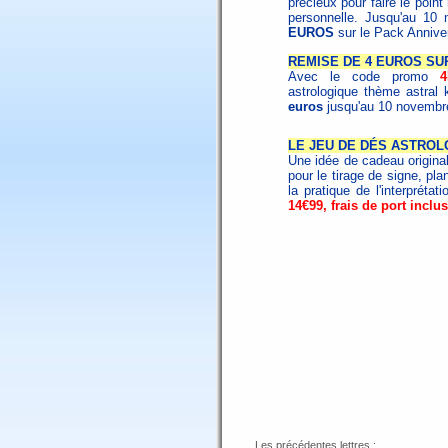
précieux pour faire le poin
personnelle. Jusqu'au 10
EUROS
sur le Pack Annive
REMISE DE 4 EUROS SU
Avec le code promo
astrologique thème astral 
euros
jusqu'au 10 novemb
LE JEU DE DÉS ASTROL
Une idée de cadeau origina
pour le tirage de signe, pla
la pratique de l'interpréta
14€99, frais de port inclus
Les précédentes lettres :