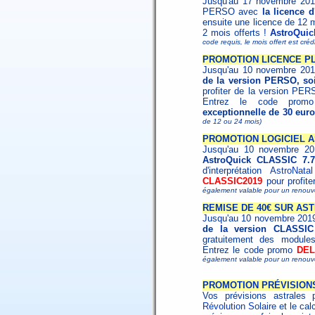
Jusqu'au 17 novembre 2019,
PERSO avec
la licence 
ensuite une licence de 12 
2 mois offerts !
AstroQuic
code requis, le mois offert est cr
PROMOTION LICENCE PLU
Jusqu'au 10 novembre 20
de la version PERSO, soi
profiter de la version PER
Entrez le code pro
exceptionnelle de 30 eur
de 12 ou 24 mois)
PROMOTION LOGICIEL A
Jusqu'au 10 novembre 20
AstroQuick CLASSIC 7.7
d'interprétation
AstroNatal
CLASSIC2019
pour profite
également valable pour un renouv
REMISE DE 40€ SUR AS
Jusqu'au 10 novembre 2019
de la version CLASSIC
gratuitement des modules
Entrez le code promo
DEL
également valable pour un renouv
PROMOTION PRÉVISION
Vos prévisions astrales 
Révolution Solaire
et le cal