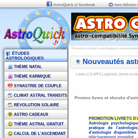
AstroQuick @ facebook
mes thèmes 
Promotions études astrologiques personnalisées,
ÉTUDES
ASTROLOGIQUES
Nouveautés astr
THÈME NATAL
Livres CD MP3 Logiciels, livrets et 
THÈME KARMIQUE
SYNASTRIE DE COUPLE
CLIMAT ASTRAL TRANSITS
Promos livres et ebooks d'ast
RÉVOLUTION SOLAIRE
ASTRO CADEAUX
PROMOTION LIVRETS D
Astrologie psychologiqu
THÈME ASTRAL GRATUIT
pratique de l'astrologie
d'astrologie disponibles
CALCUL DE L'ASCENDANT
téléchargement immédiat.