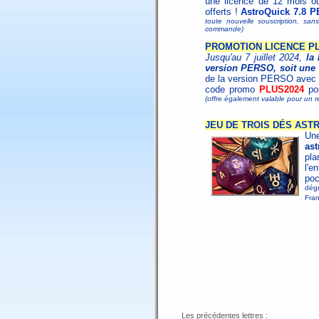
une licence de 12 mois o
offerts !
AstroQuick 7.8 P
toute nouvelle souscription, san
commande)
PROMOTION LICENCE PL
Jusqu'au 7 juillet 2024,
la
version PERSO, soit une 
de la version PERSO avec l
code promo
PLUS2024
pou
(offre également valable pour un 
JEU DE TROIS DÉS AST
Un
ast
pla
l'e
po
dégr
Fran
Les précédentes lettres :