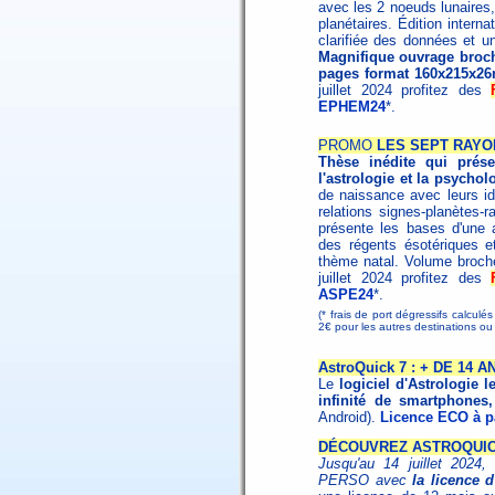
avec les 2 noeuds lunaires,
planétaires. Édition interna
clarifiée des données et un
Magnifique ouvrage broché
pages format 160x215x26
juillet 2024 profitez des
EPHEM24
*.
PROMO
LES SEPT RAYO
Thèse inédite qui présen
l'astrologie et la psychol
de naissance avec leurs id
relations signes-planètes-
présente les bases d'une as
des régents ésotériques et 
thème natal. Volume broc
juillet 2024 profitez des
ASPE24
*.
(* frais de port dégressifs calculé
2€ pour les autres destinations 
AstroQuick 7 : + DE 14
Le
logiciel d'Astrologie l
infinité de smartphones,
Android).
Licence ECO à pa
DÉCOUVREZ ASTROQUICK
Jusqu'au 14 juillet 2024,
PERSO avec
la licence 