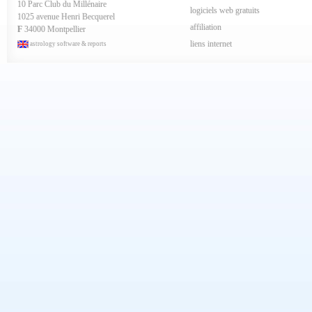
10 Parc Club du Millénaire
Mars 2024
logiciels web gratuits
1025 avenue Henri Becquerel
Février 2024
affiliation
Janvier 2024
F
34000 Montpellier
Décembre 2023
liens internet
astrology software & reports
Novembre 2023
Octobre 2023
Septembre 2023
Aout 2023
Juillet 2023
Juin 2023
Mai 2023
Avril 2023
Mars 2023
Février 2023
Janvier 2023
Décembre 2022
Novembre 2022
Octobre 2022
Septembre 2022
Aout 2022
Juillet 2022
Juin 2022
Mai 2022
Avril 2022
Mars 2022
Février 2022
Janvier 2022
Décembre 2021
Novembre 2021
Octobre 2021