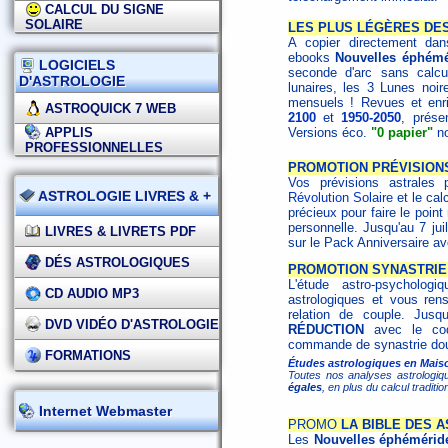
CALCUL DU SIGNE
SOLAIRE
LES PLUS LÉGÈRES DES
A copier directement dans
ebooks
Nouvelles éphémé
LOGICIELS
seconde d'arc sans calcu
D'ASTROLOGIE
lunaires, les 3 Lunes noire
mensuels ! Revues et enri
ASTROQUICK 7 WEB
2100
et
1950-2050
, prése
APPLIS
Versions éco.
"0 papier"
no
PROFESSIONNELLES
PROMOTION PRÉVISION
Vos prévisions astrales 
ASTROLOGIE LIVRES & +
Révolution Solaire
et le cal
précieux pour faire le poin
personnelle. Jusqu'au 7 jui
LIVRES & LIVRETS PDF
sur le Pack Anniversaire a
DÉS ASTROLOGIQUES
PROMOTION SYNASTRIE 
L'étude astro-psycholo
CD AUDIO MP3
astrologiques et vous ren
relation de couple. Jusq
DVD VIDÉO D'ASTROLOGIE
RÉDUCTION
avec le c
commande de synastrie dou
FORMATIONS
Études astrologiques en Maiso
Toutes nos analyses astrologiq
égales
, en plus du calcul tradit
Internet Webmaster
PROMO
LA BIBLE DES A
Les
Nouvelles éphémérid