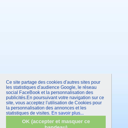
Juillet 2012
Juin 2012
Mai 2012
Avril 2012
Mars 2012
Février 2012
Janvier 2012
Décembre 2011
Novembre 2011
Octobre 2011
Septembre 2011
Juillet 2011
Juin 2011
Mai 2011
Avril 2011
Mars 2011
Février 2011
Janvier 2011
Novembre 2010
Ce site partage des cookies d'autres sites pour
Septembre 2010
Juin 2010
les statistiques d'audience Google, le réseau
Mars 2010
social FaceBook et la personnalisation des
Janvier 2010
publicités.En poursuivant votre navigation sur ce
Octobre 2009
site, vous acceptez l'utilisation de Cookies pour
Juin 2009
la personnalisation des annonces et les
Mars 2009
Janvier 2009
statistiques de visites.
En savoir plus...
Octobre 2008
Juin 2008
OK (accepter et masquer ce
Avril 2008
bandeau)