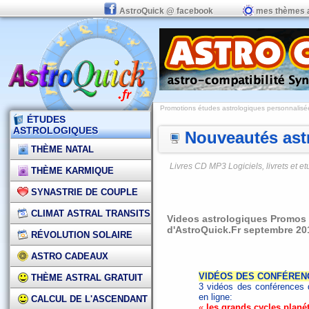
AstroQuick @ facebook
mes thèmes 
Promotions études astrologiques personnalisées,
ÉTUDES
ASTROLOGIQUES
Nouveautés astr
THÈME NATAL
Livres CD MP3 Logiciels, livrets et 
THÈME KARMIQUE
SYNASTRIE DE COUPLE
CLIMAT ASTRAL TRANSITS
Videos astrologiques Promos e
d'AstroQuick.Fr septembre 20
RÉVOLUTION SOLAIRE
ASTRO CADEAUX
VIDÉOS DES CONFÉRENC
THÈME ASTRAL GRATUIT
3 vidéos des conférences 
en ligne:
CALCUL DE L'ASCENDANT
«
les grands cycles planét