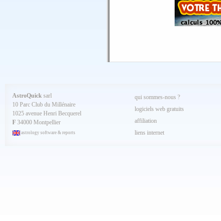
Avril 2025
Mars 2025
Février 2025
Spécial AQ 7.84 jan.2025
Janvier 2025
Décembre 2024
Novembre 2024
Octobre 2024
Septembre 2024
Aout 2024
Juillet 2024
Juin 2024
Mai 2024
AstroQuick
sarl
qui sommes-nous ?
Avril 2024
10 Parc Club du Millénaire
Mars 2024
logiciels web gratuits
1025 avenue Henri Becquerel
Février 2024
affiliation
Janvier 2024
F
34000 Montpellier
Décembre 2023
liens internet
astrology software & reports
Novembre 2023
Octobre 2023
Septembre 2023
Aout 2023
Juillet 2023
Juin 2023
Mai 2023
Avril 2023
Mars 2023
Février 2023
Janvier 2023
Décembre 2022