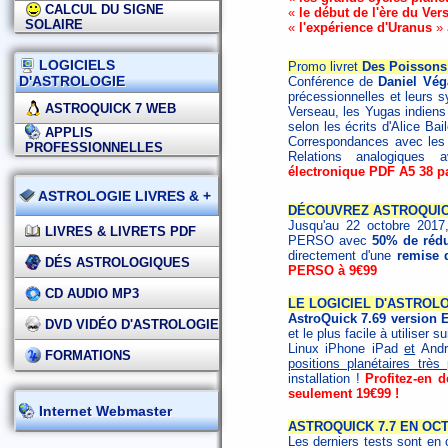
CALCUL DU SIGNE
«
le début de l'ère du Ver
SOLAIRE
«
l'expérience d'Uranus
» 
LOGICIELS
Promo livret
Des Poissons
D'ASTROLOGIE
Conférence de
Daniel Vég
précessionnelles et leurs s
ASTROQUICK 7 WEB
Verseau, les Yugas indiens 
selon les écrits d'Alice Ba
APPLIS
Correspondances avec les 
PROFESSIONNELLES
Relations analogique
électronique PDF A5 38 p
ASTROLOGIE LIVRES & +
DÉCOUVREZ ASTROQUICK
Jusqu'au 22 octobre 2017,
LIVRES & LIVRETS PDF
PERSO avec
50% de rédu
directement d'une
remise 
DÉS ASTROLOGIQUES
PERSO à 9€99
CD AUDIO MP3
LE LOGICIEL D'ASTROLO
AstroQuick 7.69 version
DVD VIDÉO D'ASTROLOGIE
et le plus facile à utiliser 
Linux iPhone iPad
et
Andro
FORMATIONS
positions planétaires trè
installation !
Profitez-en 
seulement 19€99 !
Internet Webmaster
ASTROQUICK 7.7 EN OCT
Les derniers tests sont en 