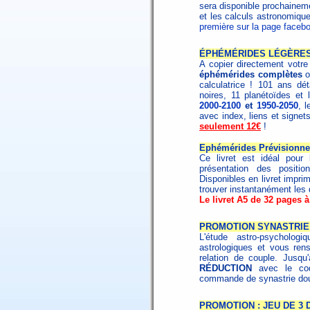
sera disponible prochainem
et les calculs astronomiqu
première sur la page faceb
ÉPHÉMÉRIDES LÉGÈRES
A copier directement votr
éphémérides complètes
o
calculatrice ! 101 ans dé
noires, 11 planétoïdes et 
2000-2100
et
1950-2050
, 
avec index, liens et signet
seulement 12€
!
Ephémérides Prévisionnel
Ce livret est idéal pour
présentation des positi
Disponibles en livret impri
trouver instantanément les 
Le livret A5 de 32 pages à
PROMOTION SYNASTRIE 
L'étude astro-psycholo
astrologiques et vous ren
relation de couple. Jusqu
RÉDUCTION
avec le c
commande de synastrie dou
PROMOTION : JEU DE 3