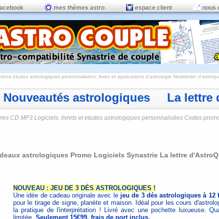
facebook
mes thèmes astro
espace client
nous 
ions études astrologiques personnalisées, livres et applications d'astrologie
Newsletter d'astroqui
Nouveautés astrologiques La lettre d
vres CD MP3 Logiciels, livrets et etudes astrologiques personnalisées Codes prom
deaux astrologiques Promo Logiciels Synastrie La lettre d'Astro
NOUVEAU : JEU DE 3 DÉS ASTROLOGIQUES !
Une idée de cadeau originale avec le
jeu de 3 dés astrologiques à 12 
pour le tirage de signe, planète et maison. Idéal pour les cours d'astrolo
la pratique de l'interprétation ! Livré avec une pochette luxueuse. Qua
limitée.
Seulement 15€99, frais de port inclus.
.