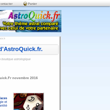
contacter
Panier
ck.fr
'AstroQuick.fr.
o boutique astrologique
Quick.Fr novembre 2016
faces
gie et
ntité