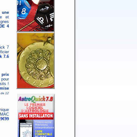
r une
e et
ignes
DE 4
ick 7
icier
k 7.6
 prix
 pour
sits
!
emise
e de 12
omique
PC MAC
19€99