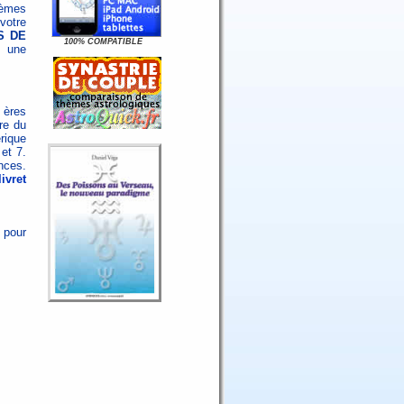
hèmes
votre
S DE
100% COMPATIBLE
 une
 ères
re du
rique
et 7.
nces.
ivret
 pour