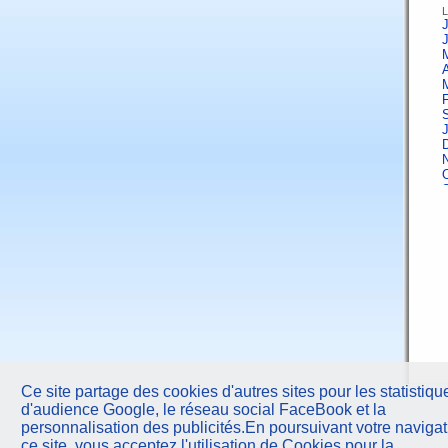
L
J
A
F
J
A
F
Ce site partage des cookies d'autres sites pour les statistiqu
d'audience Google, le réseau social FaceBook et la
J
personnalisation des publicités.En poursuivant votre navigat
ce site, vous acceptez l'utilisation de Cookies pour la