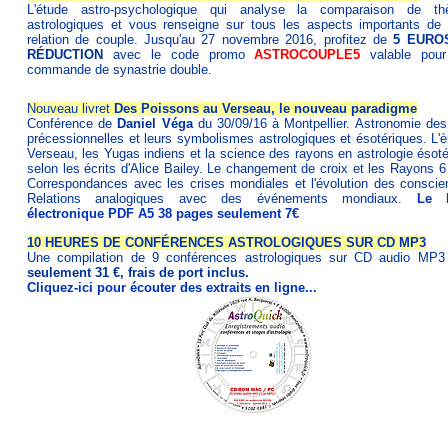
L'étude astro-psychologique qui analyse la comparaison de t
astrologiques et vous renseigne sur tous les aspects importants de 
relation de couple. Jusqu'au 27 novembre 2016, profitez de
5 EURO
RÉDUCTION
avec le code promo
ASTROCOUPLE5
valable pour
commande de synastrie double.
Nouveau livret
Des Poissons au Verseau, le nouveau paradigme
Conférence de
Daniel Véga
du 30/09/16 à Montpellier. Astronomie des
précessionnelles et leurs symbolismes astrologiques et ésotériques. L'è
Verseau, les Yugas indiens et la science des rayons en astrologie ésoté
selon les écrits d'Alice Bailey. Le changement de croix et les Rayons 6 
Correspondances avec les crises mondiales et l'évolution des conscie
Relations analogiques avec des événements mondiaux.
Le l
électronique PDF A5 38 pages seulement 7€
10 HEURES DE CONFÉRENCES ASTROLOGIQUES SUR CD MP3
Une compilation de 9 conférences astrologiques sur CD audio MP3
seulement 31 €, frais de port inclus.
Cliquez-ici pour écouter des extraits en ligne...