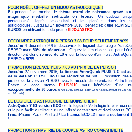
POUR NOËL : OFFREZ UN BIJOU ASTROLOGIQUE !
En pendentif et broche, le
thème astral de naissance gravé su
magnifique médaille zodiacale en bronze
.
Un cadeau uniqu
personnalisé d'après l'ascendant et les planètes dans les s
astrologiques
. Jusqu'au 27 novembre 2016, bénéficiez d'une
REMISE 
EUROS
en utilisant le code promo
BIJOUASTRO
.
DÉCOUVREZ ASTROQUICK PERSO 7.63 POUR SEULEMENT 9€99
Jusqu'au 4 décembre 2016, découvrez le logiciel d'astrologie AstroQu
PERSO avec
50% de réduction
! Cliquez le lien ci-dessous pour bénéf
directement d'une
remise de 10 €
sur la licence d'un mois.
AstroQuic
PERSO à 9€99
PROMOTION LICENCE PLUS 7.63 AU PRIX DE LA PERSO !
Jusqu'au 27 novembre 2016,
la licence AstroQuick PLUS 7.6 est au
de la version PERSO, soit une réduction de 30€ !
L'occasion idéale
profiter de la version PERSO avec le module d'interprétation
AstroTran
Entrez le code promo
PLUS2016
pour bénéficier d'une
r
exceptionnelle de 30 euros
(offre aussi valable pour un renouvellement de licenc
ou 24 mois)
LE LOGICIEL D'ASTROLOGIE LE MOINS CHER !
AstroQuick 7.63 version ECO
est le logiciel d'Astrologie le plus écon
et le plus facile à utiliser sur une infinité de tablettes et d'ordinateurs 
Linux iPhone iPad
et
Android !
La licence ECO 12 mois à seulement 
!
PROMOTION SYNASTRIE DE COUPLE ASTRO-COMPATIBILITÉ