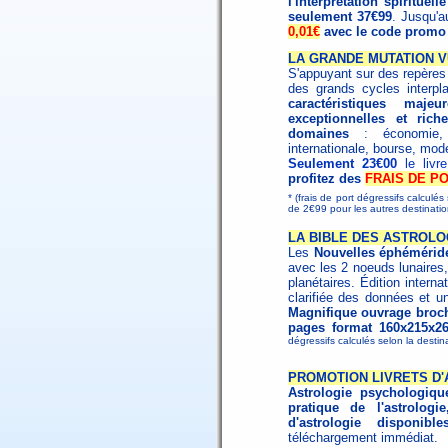
l'interprétation spirituelle
seulement 37€99
. Jusqu'a
0,01€
avec le code prom
LA GRANDE MUTATION V
S'appuyant sur des repères h
des grands cycles interpl
caractéristiques maj
exceptionnelles et ri
domaines
: économie, s
internationale, bourse, mode
Seulement 23€00
le liv
profitez des
FRAIS DE PO
* (frais de port dégressifs calculé
de 2€99 pour les autres destinat
LA BIBLE DES ASTROLOG
Les
Nouvelles éphémérid
avec les 2 noeuds lunaires,
planétaires. Édition interna
clarifiée des données et un
Magnifique ouvrage broché
pages format 160x215x2
dégressifs calculés selon la destin
PROMOTION LIVRETS D
Astrologie psychologiqu
pratique de l'astrologie
d'astrologie disponibl
téléchargement immédiat.