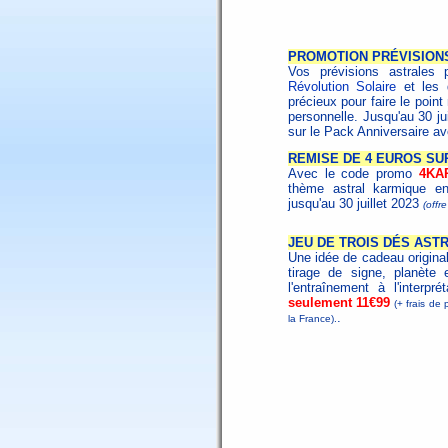
PROMOTION PRÉVISION
Vos prévisions astrales 
Révolution Solaire
et les
précieux pour faire le poin
personnelle. Jusqu'au 30 ju
sur le Pack Anniversaire a
REMISE DE 4 EUROS SU
Avec le code promo
4KA
thème astral karmique en
jusqu'au 30 juillet 2023
(offr
JEU DE TROIS DÉS AST
Une idée de cadeau origina
tirage de signe, planète 
l'entraînement à l'interpr
seulement 11€99
(+ frais de 
.
la France).