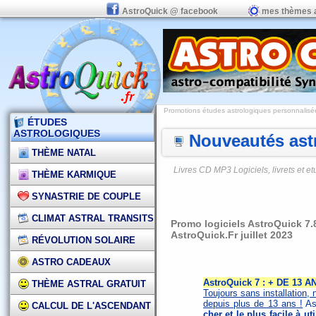
AstroQuick @ facebook
mes thèmes 
Promotions études astrologiques personnalisées,
ÉTUDES
ASTROLOGIQUES
Nouveautés astr
THÈME NATAL
Livres CD MP3 Logiciels, livrets et 
THÈME KARMIQUE
SYNASTRIE DE COUPLE
CLIMAT ASTRAL TRANSITS
Promo logiciels AstroQuick 7
AstroQuick.Fr juillet 2023
RÉVOLUTION SOLAIRE
ASTRO CADEAUX
AstroQuick 7 : + DE 13
THÈME ASTRAL GRATUIT
Toujours sans installation, 
depuis plus de 13 ans !
Ast
CALCUL DE L'ASCENDANT
cher et le plus facile à ut