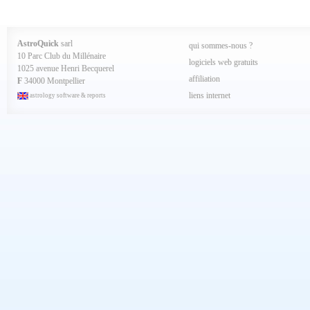
Aout 2024
Juillet 2024
Juin 2024
Mai 2024
AstroQuick
sarl
qui sommes-nous ?
Avril 2024
10 Parc Club du Millénaire
Mars 2024
logiciels web gratuits
1025 avenue Henri Becquerel
Février 2024
affiliation
Janvier 2024
F
34000 Montpellier
Décembre 2023
liens internet
astrology software & reports
Novembre 2023
Octobre 2023
Septembre 2023
Aout 2023
Juillet 2023
Juin 2023
Mai 2023
Avril 2023
Mars 2023
Février 2023
Janvier 2023
Décembre 2022
Novembre 2022
Octobre 2022
Septembre 2022
Aout 2022
Juillet 2022
Juin 2022
Mai 2022
Avril 2022
Mars 2022