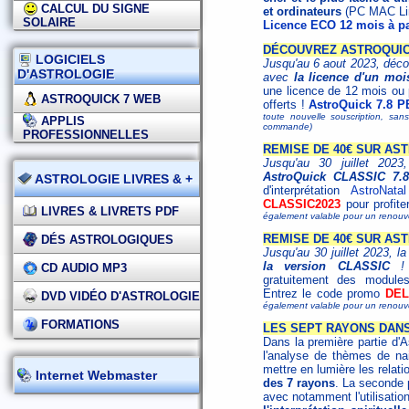
CALCUL DU SIGNE
et ordinateurs
(PC MAC Lin
SOLAIRE
Licence ECO 12 mois à pa
DÉCOUVREZ ASTROQUICK
LOGICIELS
Jusqu'au 6 aout 2023, déco
D'ASTROLOGIE
avec
la licence d'un moi
une licence de 12 mois ou
ASTROQUICK 7 WEB
offerts !
AstroQuick 7.8 P
toute nouvelle souscription, san
APPLIS
commande)
PROFESSIONNELLES
REMISE DE 40€ SUR AST
Jusqu'au 30 juillet 202
AstroQuick CLASSIC 7.8
ASTROLOGIE LIVRES & +
d'interprétation
AstroNatal
CLASSIC2023
pour profite
LIVRES & LIVRETS PDF
également valable pour un renouv
REMISE DE 40€ SUR AS
DÉS ASTROLOGIQUES
Jusqu'au 30 juillet 2023, l
la version CLASSIC
CD AUDIO MP3
gratuitement des modules
Entrez le code promo
DEL
DVD VIDÉO D'ASTROLOGIE
également valable pour un renouv
FORMATIONS
LES SEPT RAYONS DAN
Dans la première partie d'A
l'analyse de thèmes de na
mettre en lumière les relat
Internet Webmaster
des 7 rayons
. La seconde p
avec notamment l'utilisati