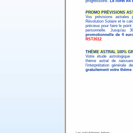
progressions.
Le livret A4
PROMO PRÉVISIONS AS
Vos prévisions astrales 
Révolution Solaire
et le cal
précieux pour faire le poin
personnelle. Jusqu'au
promotionnelle de 4 eur
RST2012
.
THÈME ASTRAL 100% GR
Votre étude astrologique 
thème astral de naissa
l'interprétation générale
gratuitement votre
thème a
Les précédentes lettres :