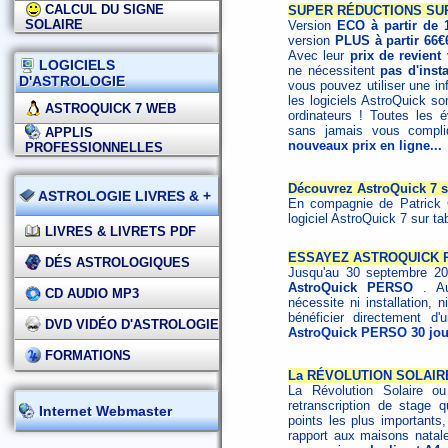
CALCUL DU SIGNE
SUPER RÉDUCTIONS SUR
SOLAIRE
Version
ECO à partir de 
version
PLUS à partir 66€
Avec leur
prix de revient
LOGICIELS
ne nécessitent
pas d'inst
D'ASTROLOGIE
vous pouvez utiliser une in
les logiciels AstroQuick s
ASTROQUICK 7 WEB
ordinateurs ! Toutes les év
sans jamais vous compliq
APPLIS
nouveaux prix en ligne...
PROFESSIONNELLES
Découvrez AstroQuick 7 su
ASTROLOGIE LIVRES & +
En compagnie de Patrick G
logiciel AstroQuick 7 sur ta
LIVRES & LIVRETS PDF
ESSAYEZ ASTROQUICK P
DÉS ASTROLOGIQUES
Jusqu'au 30 septembre 20
AstroQuick PERSO
. A
CD AUDIO MP3
nécessite ni installation, n
bénéficier directement d
DVD VIDÉO D'ASTROLOGIE
AstroQuick PERSO 30 jou
FORMATIONS
La RÉVOLUTION SOLAIRE 
La Révolution Solaire o
retranscription de stage 
Internet Webmaster
points les plus important
rapport aux maisons natales