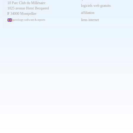
10 Parc Club du Millénaire
Mars 2024
logiciels web gratuits
1025 avenue Henri Becquerel
Février 2024
affiliation
Janvier 2024
F
34000 Montpellier
Décembre 2023
liens internet
astrology software & reports
Novembre 2023
Octobre 2023
Septembre 2023
Aout 2023
Juillet 2023
Juin 2023
Mai 2023
Avril 2023
Mars 2023
Février 2023
Janvier 2023
Décembre 2022
Novembre 2022
Octobre 2022
Septembre 2022
Aout 2022
Juillet 2022
Juin 2022
Mai 2022
Avril 2022
Mars 2022
Février 2022
Janvier 2022
Décembre 2021
Novembre 2021