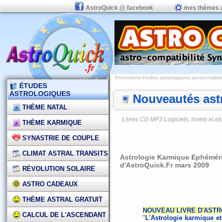
AstroQuick @ facebook
mes thèmes 
Promotions études astrologiques personnalisées,
ÉTUDES
ASTROLOGIQUES
Nouveautés astr
THÈME NATAL
Livres CD MP3 Logiciels, livrets et 
THÈME KARMIQUE
SYNASTRIE DE COUPLE
CLIMAT ASTRAL TRANSITS
Astrologie Karmique Ephémérid
d'AstroQuick.Fr mars 2009
RÉVOLUTION SOLAIRE
ASTRO CADEAUX
THÈME ASTRAL GRATUIT
NOUVEAU LIVRE D'ASTRO
CALCUL DE L'ASCENDANT
"
L'Astrologie karmique et