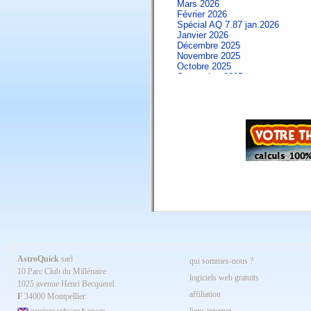
Mars 2026
Février 2026
Spécial AQ 7.87 jan.2026
Janvier 2026
Décembre 2025
Novembre 2025
Octobre 2025
Septembre 2025
Aout 2025
Juillet 2025
Juin 2025
Mai 2025
Avril 2025
Mars 2025
Février 2025
Spécial AQ 7.84 jan.2025
Janvier 2025
Décembre 2024
Novembre 2024
Octobre 2024
Septembre 2024
Aout 2024
Juillet 2024
Juin 2024
Mai 2024
AstroQuick
sarl
qui sommes-nous ?
Avril 2024
10 Parc Club du Millénaire
Mars 2024
logiciels web gratuits
1025 avenue Henri Becquerel
Février 2024
affiliation
Janvier 2024
F
34000 Montpellier
Décembre 2023