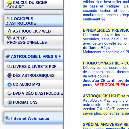
édition d'un best-seller ma
CALCUL DU SIGNE
de base et pratique". Da
SOLAIRE
seconde édition et comp
nombreuses années d'exp
LOGICIELS
seulement 9€
.
D'ASTROLOGIE
ÉPHÉMÉRIDES PRÉVISIO
ASTROQUICK 7 WEB
Comment trouver les date
APPLIS
secondes, sans calcul, et 
PROFESSIONNELLES
avec cette nouvelle éditio
de Daniel Véga
.
Maintenant disponible en PD
ASTROLOGIE LIVRES & +
PROMO SYNASTRIE ~ C
LIVRES & LIVRETS PDF
Découvrez les secrets de v
de
comparaison de thème
DÉS ASTROLOGIQUES
de votre couple.
Jusqu'au 26 avril, profi
CD AUDIO MP3
promo
ASTROCOUPLE9
av
DVD VIDÉO D'ASTROLOGIE
ASTROQUICK LIGHT se réin
AstroQuick Mac Light 5.6 
FORMATIONS
astroquick.fr. Pas de pan
version 7.0 LIGHT, compat
savoir plus, consultez la
pa
Internet Webmaster
SPÉCIAL ANNIVERSAIRE
Votre année personnelle, d