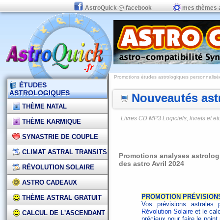
AstroQuick @ facebook
mes thèmes 
Promotions études astrologiques personnalisées,
ÉTUDES
ASTROLOGIQUES
Nouveautés astr
THÈME NATAL
Livres CD MP3 Logiciels, livrets et 
THÈME KARMIQUE
SYNASTRIE DE COUPLE
CLIMAT ASTRAL TRANSITS
Promotions analyses astrologi
des astro Avril 2024
RÉVOLUTION SOLAIRE
ASTRO CADEAUX
PROMOTION PRÉVISION
THÈME ASTRAL GRATUIT
Vos prévisions astrales 
Révolution Solaire
et le cal
CALCUL DE L'ASCENDANT
précieux pour faire le poin