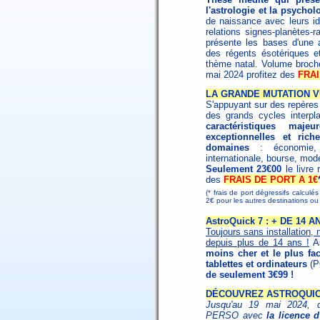
l'astrologie et la psychol
de naissance avec leurs id
relations signes-planètes-
présente les bases d'une as
des régents ésotériques et 
thème natal. Volume broc
mai 2024 profitez des
FRAI
LA GRANDE MUTATION V
S'appuyant sur des repères h
des grands cycles interpl
caractéristiques maj
exceptionnelles et ri
domaines
: économie, s
internationale, bourse, mode
Seulement 23€00
le livre
des
FRAIS DE PORT A 1€
(* frais de port dégressifs calculé
2€ pour les autres destinations 
AstroQuick 7 : + DE 14
Toujours sans installation, 
depuis plus de 14 ans !
As
moins cher et le plus fac
tablettes et ordinateurs
(P
de seulement 3€99 !
DÉCOUVREZ ASTROQUICK
Jusqu'au 19 mai 2024, dé
PERSO avec
la licence 