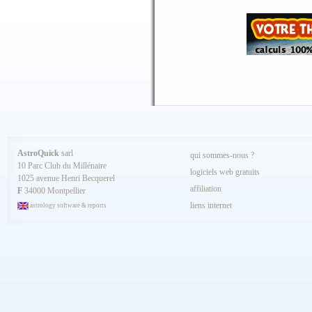
Juin 2025
Mai 2025
Avril 2025
Mars 2025
Février 2025
Spécial AQ 7.84 jan.2025
Janvier 2025
Décembre 2024
Novembre 2024
Octobre 2024
Septembre 2024
Aout 2024
Juillet 2024
Juin 2024
Mai 2024
AstroQuick
sarl
qui sommes-nous ?
Avril 2024
10 Parc Club du Millénaire
Mars 2024
logiciels web gratuits
1025 avenue Henri Becquerel
Février 2024
affiliation
Janvier 2024
F
34000 Montpellier
Décembre 2023
liens internet
astrology software & reports
Novembre 2023
Octobre 2023
Septembre 2023
Aout 2023
Juillet 2023
Juin 2023
Mai 2023
Avril 2023
Mars 2023
Février 2023