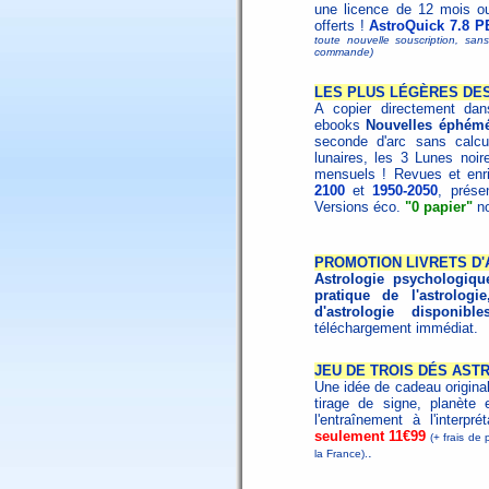
une licence de 12 mois o
offerts !
AstroQuick 7.8 P
toute nouvelle souscription, san
commande)
LES PLUS LÉGÈRES DES
A copier directement dans
ebooks
Nouvelles éphémé
seconde d'arc sans calcu
lunaires, les 3 Lunes noire
mensuels ! Revues et enri
2100
et
1950-2050
, prése
Versions éco.
"0 papier"
no
PROMOTION LIVRETS D
Astrologie psychologiqu
pratique de l'astrologie
d'astrologie disponibl
téléchargement immédiat.
JEU DE TROIS DÉS AST
Une idée de cadeau origina
tirage de signe, planète 
l'entraînement à l'interpr
seulement 11€99
(+ frais de 
.
la France).