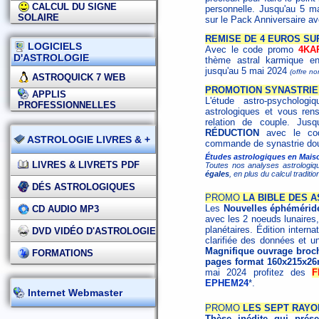
CALCUL DU SIGNE
personnelle. Jusqu'au 5 
SOLAIRE
sur le Pack Anniversaire a
REMISE DE 4 EUROS SU
LOGICIELS
Avec le code promo
4KA
D'ASTROLOGIE
thème astral karmique en
jusqu'au 5 mai 2024
(offre n
ASTROQUICK 7 WEB
PROMOTION SYNASTRIE 
APPLIS
L'étude astro-psycholo
PROFESSIONNELLES
astrologiques et vous ren
relation de couple. Jus
RÉDUCTION
avec le c
ASTROLOGIE LIVRES & +
commande de synastrie dou
Études astrologiques en Maiso
LIVRES & LIVRETS PDF
Toutes nos analyses astrologiq
égales
, en plus du calcul tradit
DÉS ASTROLOGIQUES
PROMO
LA BIBLE DES A
Les
Nouvelles éphémérid
CD AUDIO MP3
avec les 2 noeuds lunaires,
planétaires. Édition interna
DVD VIDÉO D'ASTROLOGIE
clarifiée des données et un
Magnifique ouvrage broché
FORMATIONS
pages format 160x215x26
mai 2024 profitez des
F
EPHEM24
*.
Internet Webmaster
PROMO
LES SEPT RAYO
Thèse inédite qui présen