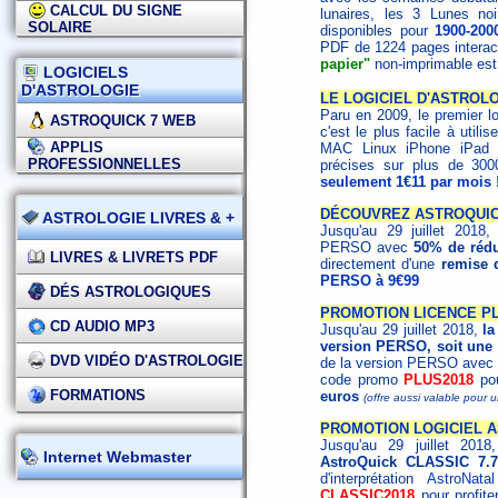
CALCUL DU SIGNE
lunaires, les 3 Lunes noi
SOLAIRE
disponibles pour
1900-200
PDF de 1224 pages interact
papier"
non-imprimable es
LOGICIELS
D'ASTROLOGIE
LE LOGICIEL D'ASTROLO
Paru en 2009, le premier lo
ASTROQUICK 7 WEB
c'est le plus facile à utili
APPLIS
MAC Linux iPhone iPa
PROFESSIONNELLES
précises sur plus de 30
seulement 1€11 par mois 
DÉCOUVREZ ASTROQUICK
ASTROLOGIE LIVRES & +
Jusqu'au 29 juillet 2018,
PERSO avec
50% de rédu
LIVRES & LIVRETS PDF
directement d'une
remise 
PERSO à 9€99
DÉS ASTROLOGIQUES
PROMOTION LICENCE PLU
CD AUDIO MP3
Jusqu'au 29 juillet 2018,
la
version PERSO, soit une 
DVD VIDÉO D'ASTROLOGIE
de la version PERSO avec l
code promo
PLUS2018
pou
FORMATIONS
euros
(offre aussi valable pour
PROMOTION LOGICIEL A
Jusqu'au 29 juillet 201
Internet Webmaster
AstroQuick CLASSIC 7.7
d'interprétation
AstroNatal
CLASSIC2018
pour profite