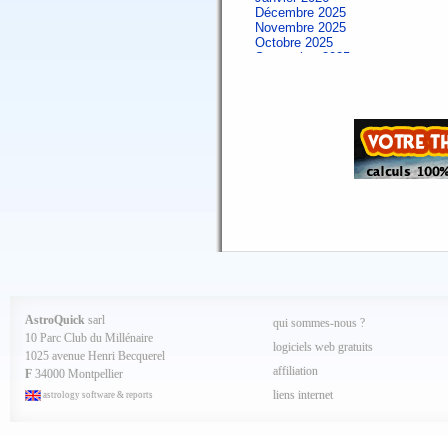
Décembre 2025
Novembre 2025
Octobre 2025
Septembre 2025
Aout 2025
Juillet 2025
Juin 2025
Mai 2025
Avril 2025
Mars 2025
Février 2025
Spécial AQ 7.84 jan.2025
Janvier 2025
Décembre 2024
Novembre 2024
Octobre 2024
Septembre 2024
Aout 2024
Juillet 2024
Juin 2024
Mai 2024
AstroQuick
sarl
qui sommes-nous ?
Avril 2024
10 Parc Club du Millénaire
Mars 2024
logiciels web gratuits
1025 avenue Henri Becquerel
Février 2024
affiliation
Janvier 2024
F
34000 Montpellier
Décembre 2023
liens internet
astrology software & reports
Novembre 2023
Octobre 2023
Septembre 2023
Aout 2023