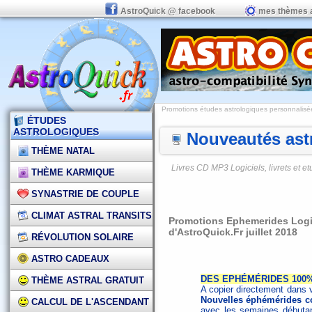
AstroQuick @ facebook
mes thèmes 
Promotions études astrologiques personnalisées,
ÉTUDES
ASTROLOGIQUES
Nouveautés astr
THÈME NATAL
Livres CD MP3 Logiciels, livrets et 
THÈME KARMIQUE
SYNASTRIE DE COUPLE
CLIMAT ASTRAL TRANSITS
Promotions Ephemerides Logici
d'AstroQuick.Fr juillet 2018
RÉVOLUTION SOLAIRE
ASTRO CADEAUX
DES EPHÉMÉRIDES 100%
THÈME ASTRAL GRATUIT
A copier directement dans v
Nouvelles éphémérides c
CALCUL DE L'ASCENDANT
avec les semaines débutan