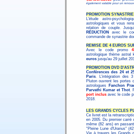
également valable pour un renouv
PROMOTION SYNASTRIE 
L'étude astro-psycholo
astrologiques et vous ren
relation de couple. Jusqu
RÉDUCTION
avec le c
commande de synastrie dou
REMISE DE 4 EUROS SU
Avec le code promo
astrologique thème astral 
euros
jusqu'au 29 juillet 2
PROMOTION DVD D'ASTR
Conférences des 24 et 2
Paris
. L'intégration des 
Pluton ouvrent les portes 
astrologues
Fanchon Prad
Parvathi Kumar et Thot
. 
port inclus
avec le code 
2018.
LES GRANDS CYCLES PL
Ce livret est la retranscrip
en 2005. Du premier carré d
même (82 ans) en passant 
"Pleine Lune d'Uranus" (4
Vie à travers les Grands 