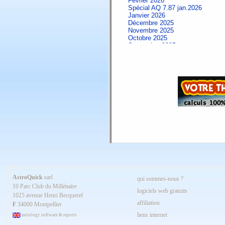
Février 2026
Spécial AQ 7.87 jan.2026
Janvier 2026
Décembre 2025
Novembre 2025
Octobre 2025
Septembre 2025
Aout 2025
Juillet 2025
Juin 2025
Mai 2025
Avril 2025
Mars 2025
Février 2025
Spécial AQ 7.84 jan.2025
Janvier 2025
Décembre 2024
Novembre 2024
Octobre 2024
Septembre 2024
Aout 2024
Juillet 2024
Juin 2024
Mai 2024
AstroQuick
sarl
qui sommes-nous ?
Avril 2024
10 Parc Club du Millénaire
Mars 2024
logiciels web gratuits
1025 avenue Henri Becquerel
Février 2024
affiliation
Janvier 2024
F
34000 Montpellier
Décembre 2023
liens internet
astrology software & reports
Novembre 2023