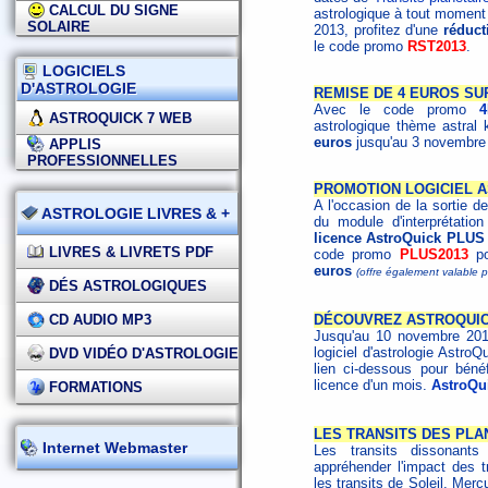
CALCUL DU SIGNE
astrologique à tout moment
SOLAIRE
2013, profitez d'une
réduct
le code promo
RST2013
.
LOGICIELS
D'ASTROLOGIE
REMISE DE 4 EUROS SU
Avec le code promo
ASTROQUICK 7 WEB
astrologique thème astral 
euros
jusqu'au 3 novembre 
APPLIS
PROFESSIONNELLES
PROMOTION LOGICIEL A
A l'occasion de la sortie d
ASTROLOGIE LIVRES & +
du module d'interprétatio
licence AstroQuick PLUS 
LIVRES & LIVRETS PDF
code promo
PLUS2013
po
euros
(offre également valable
DÉS ASTROLOGIQUES
CD AUDIO MP3
DÉCOUVREZ ASTROQUICK 
Jusqu'au 10 novembre 2013,
logiciel d'astrologie Ast
DVD VIDÉO D'ASTROLOGIE
lien ci-dessous pour béné
licence d'un mois.
AstroQu
FORMATIONS
LES TRANSITS DES PLANÈ
Internet Webmaster
Les transits dissonant
appréhender l'impact des t
les transits de Soleil, Mer