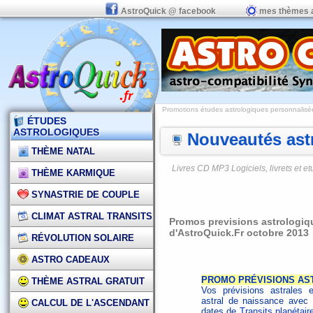
AstroQuick @ facebook
mes thèmes 
Promotions études astrologiques personnalisées,
ÉTUDES
ASTROLOGIQUES
Nouveautés astr
THÈME NATAL
Livres CD MP3 Logiciels, livrets et 
THÈME KARMIQUE
SYNASTRIE DE COUPLE
CLIMAT ASTRAL TRANSITS
Promos previsions astrologique
d'AstroQuick.Fr octobre 2013
RÉVOLUTION SOLAIRE
ASTRO CADEAUX
PROMO PRÉVISIONS AS
THÈME ASTRAL GRATUIT
Vos prévisions astrales 
astral de naissance avec
CALCUL DE L'ASCENDANT
dates de
Transits planétair