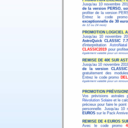
Jusqu'au 10 novembre 20
de la version PERSO, soi
profiter de la version PER
Entrez le code pro
exceptionnelle de 30 eur
de 12 ou 24 mois)
PROMOTION LOGICIEL A
Jusqu'au 10 novembre 20
AstroQuick CLASSIC 7.7
d'interprétation
AstroNatal
CLASSIC2019
pour profite
également valable pour un renouv
REMISE DE 40€ SUR AS
Jusqu'au 10 novembre 2019
de la version CLASSIC
gratuitement des modules
Entrez le code promo
DEL
également valable pour un renouv
PROMOTION PRÉVISION
Vos prévisions astrales 
Révolution Solaire
et le cal
précieux pour faire le poin
personnelle. Jusqu'au 10
EUROS
sur le Pack Annive
REMISE DE 4 EUROS SU
Avec le code promo