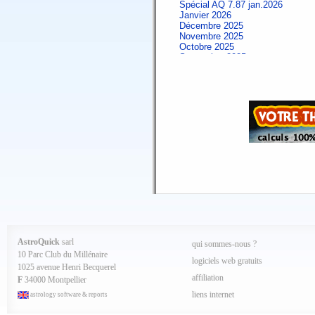
Spécial AQ 7.87 jan.2026
Janvier 2026
Décembre 2025
Novembre 2025
Octobre 2025
Septembre 2025
Aout 2025
Juillet 2025
Juin 2025
Mai 2025
Avril 2025
Mars 2025
Février 2025
Spécial AQ 7.84 jan.2025
Janvier 2025
Décembre 2024
Novembre 2024
Octobre 2024
Septembre 2024
Aout 2024
Juillet 2024
Juin 2024
Mai 2024
AstroQuick
sarl
qui sommes-nous ?
Avril 2024
10 Parc Club du Millénaire
Mars 2024
logiciels web gratuits
1025 avenue Henri Becquerel
Février 2024
affiliation
Janvier 2024
F
34000 Montpellier
Décembre 2023
liens internet
astrology software & reports
Novembre 2023
Octobre 2023