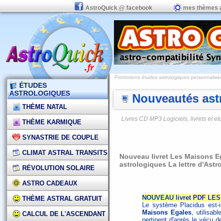
AstroQuick @ facebook
mes thèmes 
Promotions études astrologiques personnalisées,
ÉTUDES
ASTROLOGIQUES
Nouveautés astr
THÈME NATAL
Livres CD MP3 Logiciels, livrets et 
THÈME KARMIQUE
SYNASTRIE DE COUPLE
CLIMAT ASTRAL TRANSITS
Nouveau livret Les Maisons E
astrologiques La lettre d'Ast
RÉVOLUTION SOLAIRE
ASTRO CADEAUX
NOUVEAU livret PDF LES
THÈME ASTRAL GRATUIT
Le système Placidus est-i
Maisons Egales
, utilisab
CALCUL DE L'ASCENDANT
pertinent d'après le vécu