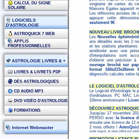
CALCUL DU SIGNE
vingtaine de cartes du c
SOLAIRE
Maisons Egales apparaît mi
Les réflexions avisées de 
appuyer cette démonstr
LOGICIELS
seulement 9€
.
D'ASTROLOGIE
NOUVEAU LIVRE BROCHÉ
ASTROQUICK 7 WEB
Les
Nouvelles éphémérid
APPLIS
ans détaillés avec les 2 no
PROFESSIONNELLES
et les stations planétaires
améliorée avec une prése
d'interpolations sont a
d'obtenir une précision à
ASTROLOGIE LIVRES & +
ouvrage broché sur papi
format 160x215x26mm 8
LIVRES & LIVRETS PDF
dégressifs calculés selon la
DÉS ASTROLOGIQUES
LE LOGICIEL D'ASTROLO
Le Logiciel d'Astrologie le p
CD AUDIO MP3
d'ordinateurs PC MAC Li
10ème anniversaire !
Licen
DVD VIDÉO D'ASTROLOGIE
DÉCOUVREZ ASTROQUICK
FORMATIONS
Jusqu'au 17 novembre 2019,
PERSO avec
la licence 
ensuite une licence de 12 
2 mois offerts !
AstroQuic
Internet Webmaster
code requis, le mois offert est cr
PROMOTION LICENCE PLU