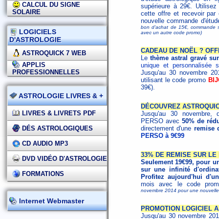
CALCUL DU SIGNE
supérieure à 29€. Utilisez
SOLAIRE
cette offre et recevoir pa
nouvelle commande d'étude
bon d'achat de 15€, commande s
LOGICIELS
avec un autre code promo)
D'ASTROLOGIE
CADEAU DE NOËL ? OFF
ASTROQUICK 7 WEB
Le
thème astral gravé su
APPLIS
unique et personnalisée s
PROFESSIONNELLES
Jusqu'au 30 novembre 201
utilisant le code promo
BI
39€).
ASTROLOGIE LIVRES & +
DÉCOUVREZ ASTROQUIC
LIVRES & LIVRETS PDF
Jusqu'au 30 novembre, dé
PERSO avec
50% de rédu
DÉS ASTROLOGIQUES
directement d'une
remise 
PERSO à 9€99
CD AUDIO MP3
33% DE REMISE SUR LE 
DVD VIDÉO D'ASTROLOGIE
Seulement 19€99, pour un 
sur une infinité d'ordina
FORMATIONS
Profitez aujourd'hui d
mois avec le code pr
novembre 2014 pour une nouvelle 
Internet Webmaster
PROMOTION LOGICIEL A
Jusqu'au 30 novembre 20