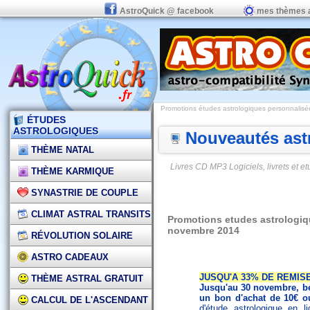
AstroQuick @ facebook
mes thèmes 
Promotions études astrologiques personnalisées,
ÉTUDES
ASTROLOGIQUES
Nouveautés astr
THÈME NATAL
Livres CD MP3 Logiciels, livrets et 
THÈME KARMIQUE
SYNASTRIE DE COUPLE
CLIMAT ASTRAL TRANSITS
Promotions etudes astrologiqu
novembre 2014
RÉVOLUTION SOLAIRE
ASTRO CADEAUX
JUSQU'A 33% DE REMIS
THÈME ASTRAL GRATUIT
Jusqu'au 30 novembre, bé
un bon d'achat de 10€ o
CALCUL DE L'ASCENDANT
d'étude astrologique en 