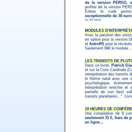
de la version PERSO, s
profiter de la version PER
Entrez le code pro
exceptionnelle de 30 euro
ou 24 mois)
MODULES D'INTERPRÉTA
Avec la parution des vers
en option pour la version
et
AstroRS
pour la révolutio
Seulement 99€ le module...
LES TRANSITS DE PLUTON
Dans ce livret,
Patrick Gia
et sur la Croix Cardinale (
interprétation des transits 
le thème natal avec une de
psychologique, événement
interprétation enrichie et
partielle de son best se
transits planétaires...".
Livr
10 HEURES DE CONFÉR
Une compilation de 9 con
seulement 31 €, frais de p
en ligne...