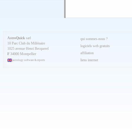
Janvier 2025
Décembre 2024
Novembre 2024
Octobre 2024
Septembre 2024
Aout 2024
Juillet 2024
Juin 2024
Mai 2024
AstroQuick
sarl
qui sommes-nous ?
Avril 2024
10 Parc Club du Millénaire
Mars 2024
logiciels web gratuits
1025 avenue Henri Becquerel
Février 2024
affiliation
Janvier 2024
F
34000 Montpellier
Décembre 2023
liens internet
astrology software & reports
Novembre 2023
Octobre 2023
Septembre 2023
Aout 2023
Juillet 2023
Juin 2023
Mai 2023
Avril 2023
Mars 2023
Février 2023
Janvier 2023
Décembre 2022
Novembre 2022
Octobre 2022
Septembre 2022
Aout 2022