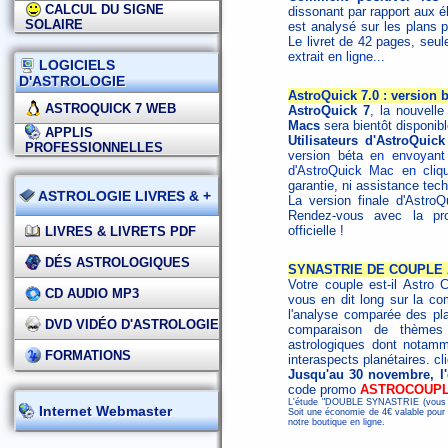
CALCUL DU SIGNE
dissonant par rapport aux 
SOLAIRE
est analysé sur les plans p
Le livret de 42 pages, seu
extrait en ligne...
LOGICIELS
D'ASTROLOGIE
AstroQuick 7.0 : version b
ASTROQUICK 7 WEB
AstroQuick 7
, la nouvell
Macs
sera bientôt disponib
APPLIS
Utilisateurs d'AstroQuic
PROFESSIONNELLES
version béta
en envoyant
d'AstroQuick Mac en cliqu
garantie, ni assistance tech
ASTROLOGIE LIVRES & +
La version finale d'AstroQ
Rendez-vous avec la p
officielle !
LIVRES & LIVRETS PDF
DÉS ASTROLOGIQUES
SYNASTRIE DE COUPLE A
Votre couple est-il Astro
CD AUDIO MP3
vous en dit long sur la co
l'analyse comparée des pl
DVD VIDÉO D'ASTROLOGIE
comparaison de thèmes
astrologiques dont notam
FORMATIONS
interaspects planétaires.
cl
Jusqu'au 30 novembre, l'
code promo
ASTROCOUP
L'étude "DOUBLE SYNASTRIE (vous et v
Internet Webmaster
Soit une économie de 4€ valable pou
notre
boutique en ligne
.