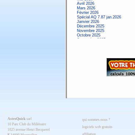
Avril 2026
Mars 2026
Février 2026
Spécial AQ 7.87 jan.2026
Janvier 2026
Décembre 2025
Novembre 2025
Octobre 2025
Septembre 2025
Aout 2025
Juillet 2025
Juin 2025
Mai 2025
Avril 2025
Mars 2025
Février 2025
Spécial AQ 7.84 jan.2025
Janvier 2025
Décembre 2024
Novembre 2024
Octobre 2024
Septembre 2024
Aout 2024
Juillet 2024
Juin 2024
Mai 2024
AstroQuick
sarl
qui sommes-nous ?
Avril 2024
10 Parc Club du Millénaire
Mars 2024
logiciels web gratuits
1025 avenue Henri Becquerel
Février 2024
affiliation
Janvier 2024