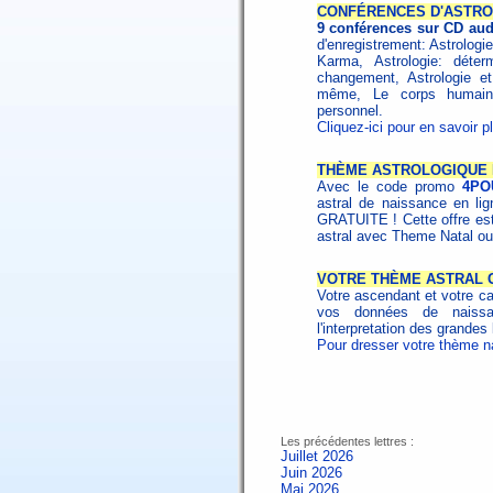
CONFÉRENCES D'ASTRO
9 conférences sur CD aud
d'enregistrement: Astrologie 
Karma, Astrologie: déterm
changement, Astrologie e
même, Le corps humain e
personnel.
Cliquez-ici pour en savoir pl
THÈME ASTROLOGIQUE 
Avec le code promo
4PO
astral de naissance en li
GRATUITE ! Cette offre est
astral avec Theme Natal o
VOTRE THÈME ASTRAL G
Votre ascendant et votre car
vos données de naissan
l'interpretation des grande
Pour dresser votre thème nat
Les précédentes lettres :
Juillet 2026
Juin 2026
Mai 2026