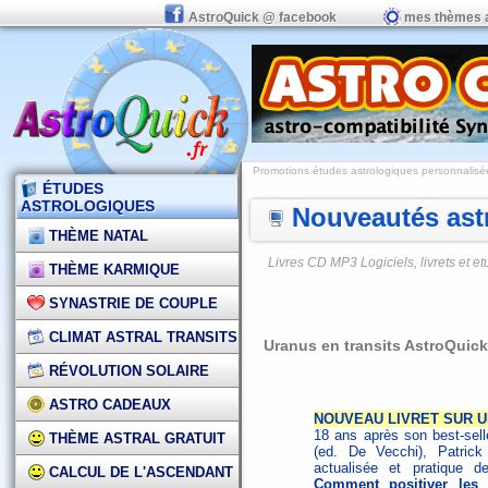
AstroQuick @ facebook
mes thèmes 
Promotions études astrologiques personnalisées,
ÉTUDES
ASTROLOGIQUES
Nouveautés astr
THÈME NATAL
Livres CD MP3 Logiciels, livrets et 
THÈME KARMIQUE
SYNASTRIE DE COUPLE
CLIMAT ASTRAL TRANSITS
Uranus en transits AstroQuick 
RÉVOLUTION SOLAIRE
ASTRO CADEAUX
NOUVEAU LIVRET SUR URA
18 ans après son best-selle
THÈME ASTRAL GRATUIT
(ed. De Vecchi), Patrick
actualisée et pratique 
CALCUL DE L'ASCENDANT
Comment positiver les t