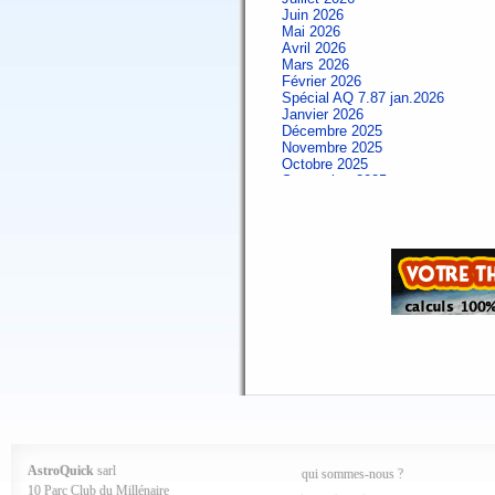
Juin 2026
Mai 2026
Avril 2026
Mars 2026
Février 2026
Spécial AQ 7.87 jan.2026
Janvier 2026
Décembre 2025
Novembre 2025
Octobre 2025
Septembre 2025
Aout 2025
Juillet 2025
Juin 2025
Mai 2025
Avril 2025
Mars 2025
Février 2025
Spécial AQ 7.84 jan.2025
Janvier 2025
Décembre 2024
Novembre 2024
Octobre 2024
Septembre 2024
Aout 2024
Juillet 2024
Juin 2024
Mai 2024
AstroQuick
sarl
qui sommes-nous ?
Avril 2024
10 Parc Club du Millénaire