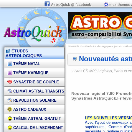
AstroQuick @ facebook
mes thèmes 
Promotions études astrologiques personnalisées,
ÉTUDES
ASTROLOGIQUES
Nouveautés astr
THÈME NATAL
Livres CD MP3 Logiciels, livrets et 
THÈME KARMIQUE
SYNASTRIE DE COUPLE
CLIMAT ASTRAL TRANSITS
Nouveau logiciel 7.80 Promoti
Synastries AstroQuick.Fr fevri
RÉVOLUTION SOLAIRE
ASTRO CADEAUX
LES NOUVELLES VERSION
THÈME ASTRAL GRATUIT
Avec l'ajout de nouveaux 
supérieures. Comme d'hab
CALCUL DE L'ASCENDANT
nécessite ni réglage ni instal