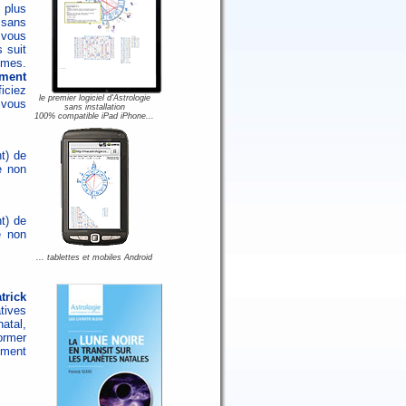
 plus
 sans
 vous
 suit
èmes.
ment
iciez
le premier logiciel d'Astrologie
 vous
sans installation
100% compatible iPad iPhone...
t) de
e non
t) de
e non
... tablettes et mobiles Android
trick
atives
atal,
ormer
ement