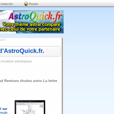
contacter
Panier
ck.fr
'AstroQuick.fr.
o boutique astrologique
ad Remises études astro La lettre
l sur
rmule