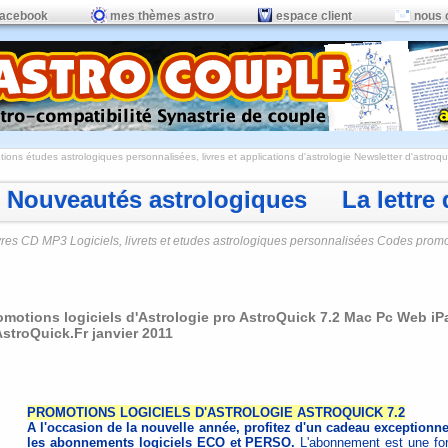
facebook
mes thèmes astro
espace client
nous 
ions études astrologiques personnalisées, livres et applications d'astrologie
Newsletter d'astroqui
Nouveautés astrologiques La lettre d
vres CD MP3 Logiciels, livrets et etudes astrologiques personnalisées Codes prom
omotions logiciels d'Astrologie pro AstroQuick 7.2 Mac Pc Web iP
AstroQuick.Fr janvier 2011
PROMOTIONS LOGICIELS D'ASTROLOGIE ASTROQUICK 7.2
A l'occasion de la nouvelle année, profitez d'un cadeau exceptionne
les abonnements logiciels ECO et PERSO.
L'abonnement est une fo