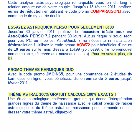
Cette analyse astro-psychologique remarquable vous en dit long s
relation amoureuse de votre couple. Jusqu'au 13 février 2011, profite
euros de réduction
en utilisant le code promo
COMPARAISON3
avec 
commande de synastrie double.
ESSAYEZ ASTROQUICK PERSO POUR SEULEMENT 6€99
Jusqu'au 30 janvier 2011, profitez de
l'occasion idéale pour es
AstroQuick PERSO 7.2
pendant 30 jours. Aucun risque ni souci tech
pour vos PC ou mobiles; AstroQuick 7 ne nécessite ni installation.
désinstallation ! Utilisez le code promo
AQW72
pour bénéficier d'une
r
de 10 euros
sur le mois d'essai à 16€99 (soit 6€99, offre non-renouvel
non cumulable, réservée aux nouveaux clients).
Pour en savoir plus, cl
ici
PROMO THEMES KARMIQUES DUO
Avec le code promo
2MOINS5
, pour une commande de 2 études t
karmiques en ligne, vous bénéficiez d'une
remise de 5 euros
jusqu'
février 2011.
THÈME ASTRAL 100% GRATUIT CALCULS 100% EXACTS !
Une étude astrologique entièrement gratuite qui donne l'interprétatio
grandes lignes du thème de naissance avec le calcul précis de l'asce
astrologique et du thème astral de naissance pour le monde entier.
dresser votre
thème astral, cliquez-ici