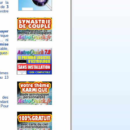
ur la
z de
3
votre
sayer
nique
.. ni
emise
able,
iquez-
hèmes
au 13
n des
ndant
 Pour