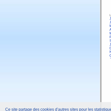
L
J
A
F
J
A
F
Ce site partage des cookies d'autres sites pour les statistiqu