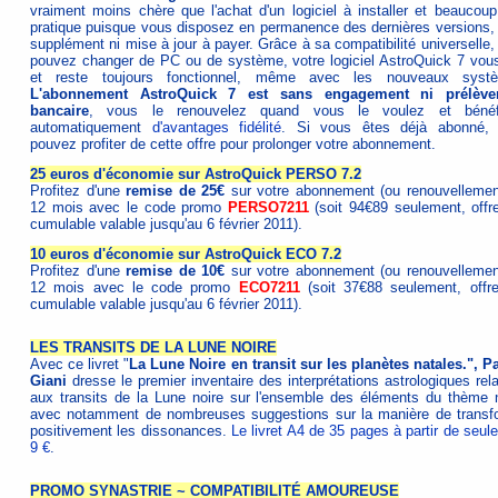
vraiment moins chère que l'achat d'un logiciel à installer et beaucoup
pratique puisque vous disposez en permanence des dernières versions,
supplément ni mise à jour à payer. Grâce à sa compatibilité universelle,
pouvez changer de PC ou de système, votre logiciel AstroQuick 7 vous
et reste toujours fonctionnel, même avec les nouveaux syst
L'abonnement AstroQuick 7 est sans engagement ni prélève
bancaire
, vous le renouvelez quand vous le voulez et bénéf
automatiquement
d'avantages fidélité
. Si vous êtes déjà abonné,
pouvez profiter de cette offre pour prolonger votre abonnement.
25 euros d'économie sur AstroQuick PERSO 7.2
Profitez d'une
remise de 25€
sur votre abonnement (ou renouvellemen
12 mois avec le code promo
PERSO7211
(soit 94€89 seulement, offr
cumulable valable jusqu'au 6 février 2011).
10 euros d'économie sur AstroQuick ECO 7.2
Profitez d'une
remise de 10€
sur votre abonnement (ou renouvellemen
12 mois avec le code promo
ECO7211
(soit 37€88 seulement, offr
cumulable valable jusqu'au 6 février 2011).
LES TRANSITS DE LA LUNE NOIRE
Avec ce livret "
La Lune Noire en transit sur les planètes natales.", Pa
Giani
dresse le premier inventaire des interprétations astrologiques rel
aux transits de la Lune noire sur l'ensemble des éléments du thème n
avec notamment de nombreuses suggestions sur la manière de transf
positivement les dissonances.
Le livret A4 de 35 pages à partir de seul
9 €
.
PROMO SYNASTRIE ~ COMPATIBILITÉ AMOUREUSE