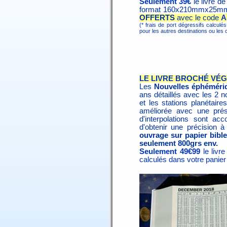
Seulement 39€
le livre d
format 160x210mmx25m
OFFERTS
avec le code
A
(* frais de port dégressifs calculé
pour les autres destinations ou l
LE LIVRE BROCHÉ VÉG
Les
Nouvelles éphéméri
ans détaillés avec les 2 n
et les stations planétaire
améliorée avec une prés
d'interpolations sont 
d'obtenir une précision à
ouvrage sur papier bibl
seulement 800grs env.
Seulement 49€99
le livr
calculés dans votre panier 