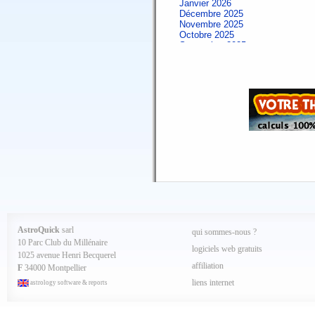
Janvier 2026
Décembre 2025
Novembre 2025
Octobre 2025
Septembre 2025
Aout 2025
Juillet 2025
Juin 2025
Mai 2025
Avril 2025
Mars 2025
Février 2025
Spécial AQ 7.84 jan.2025
Janvier 2025
Décembre 2024
Novembre 2024
Octobre 2024
Septembre 2024
Aout 2024
Juillet 2024
Juin 2024
Mai 2024
AstroQuick
sarl
qui sommes-nous ?
Avril 2024
10 Parc Club du Millénaire
Mars 2024
logiciels web gratuits
1025 avenue Henri Becquerel
Février 2024
affiliation
Janvier 2024
F
34000 Montpellier
Décembre 2023
liens internet
astrology software & reports
Novembre 2023
Octobre 2023
Septembre 2023