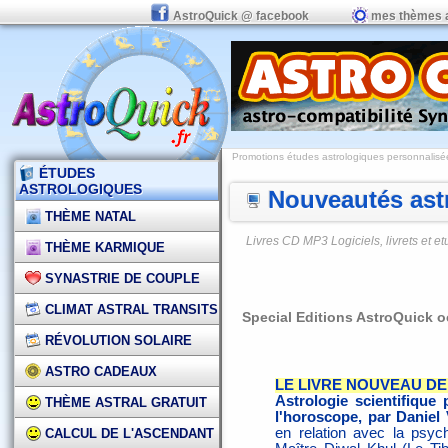
AstroQuick @ facebook
mes thèmes 
Promotions études astrologiques personnalisées,
ÉTUDES
ASTROLOGIQUES
Nouveautés astr
THÈME NATAL
Livres CD MP3 Logiciels, livrets et 
THÈME KARMIQUE
SYNASTRIE DE COUPLE
CLIMAT ASTRAL TRANSITS
Special Editions AstroQuick o
RÉVOLUTION SOLAIRE
ASTRO CADEAUX
LE LIVRE NOUVEAU DE
Astrologie scientifique
THÈME ASTRAL GRATUIT
l'horoscope, par Danie
en relation avec la psy
CALCUL DE L'ASCENDANT