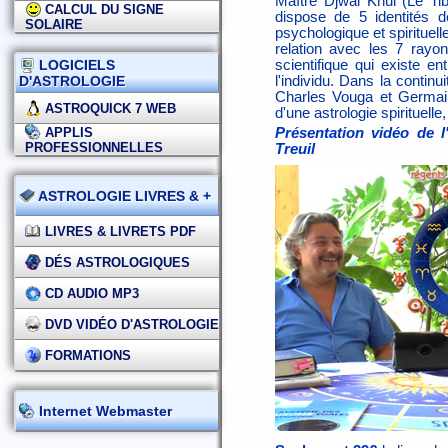
Maître Djwal Khul (Le Tib
CALCUL DU SIGNE
dispose de 5 identités d
SOLAIRE
psychologique et spiritue
relation avec les 7 rayo
LOGICIELS
scientifique qui existe en
D'ASTROLOGIE
l'individu. Dans la conti
Charles Vouga et Germain
ASTROQUICK 7 WEB
d'une astrologie spirituelle,
APPLIS
Présentation vidéo de l
PROFESSIONNELLES
Treuil
ASTROLOGIE LIVRES & +
LIVRES & LIVRETS PDF
DÉS ASTROLOGIQUES
CD AUDIO MP3
DVD VIDÉO D'ASTROLOGIE
FORMATIONS
Internet Webmaster