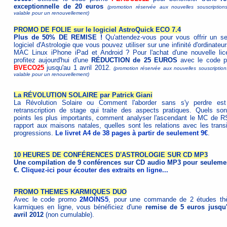
exceptionnelle de 20 euros
(promotion réservée aux nouvelles souscription
valable pour un renouvellement)
PROMO DE FOLIE sur le logiciel AstroQuick ECO 7.4
Plus de 50% DE REMISE !
Qu'attendez-vous pour vous offrir un s
logiciel d'Astrologie que vous pouvez utiliser sur une infinité d'ordinate
MAC Linux iPhone iPad et Android ? Pour l'achat d'une nouvelle lic
profitez aujourd'hui d'une
RÉDUCTION de 25 EUROS
avec le code 
BVECO25
jusqu'au 1 avril 2012.
(promotion réservée aux nouvelles souscription
valable pour un renouvellement)
La RÉVOLUTION SOLAIRE par Patrick Giani
La Révolution Solaire ou Comment l'aborder sans s'y perdre es
retranscription de stage qui traite des aspects pratiques. Quels son
points les plus importants, comment analyser l'ascendant le MC de R
rapport aux maisons natales, quelles sont les relations avec les transi
progressions.
Le livret A4 de 38 pages à partir de seulement 9€
.
10 HEURES DE CONFÉRENCES D'ASTROLOGIE SUR CD MP3
Une compilation de 9 conférences sur CD audio MP3 pour seuleme
€.
Cliquez-ici pour écouter des extraits en ligne...
PROMO THEMES KARMIQUES DUO
Avec le code promo
2MOINS5
, pour une commande de 2 études t
karmiques en ligne, vous bénéficiez d'une
remise de 5 euros jusqu
avril 2012
(non cumulable).