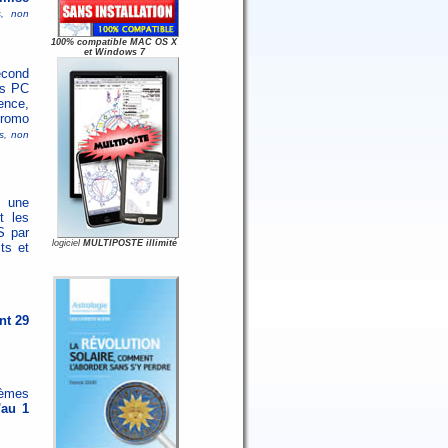
s, non
100% compatible MAC OS X
et Windows 7
econd
urs PC
ence,
promo
s, non
t une
t les
S par
logiciel
MULTIPOSTE illimité
ts et
nt 29
hèmes
'au 1