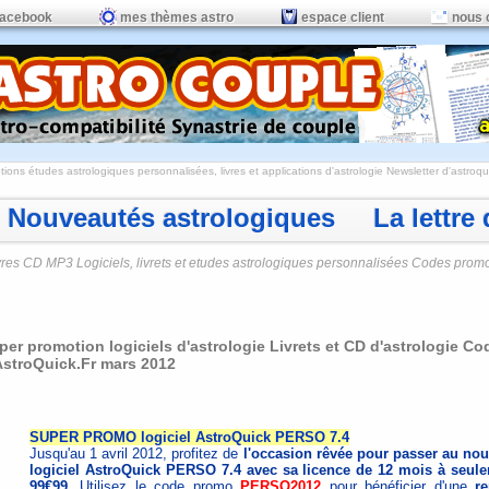
facebook
mes thèmes astro
espace client
nous 
ions études astrologiques personnalisées, livres et applications d'astrologie
Newsletter d'astroqui
Nouveautés astrologiques La lettre d
vres CD MP3 Logiciels, livrets et etudes astrologiques personnalisées Codes prom
per promotion logiciels d'astrologie Livrets et CD d'astrologie Co
AstroQuick.Fr mars 2012
SUPER PROMO logiciel AstroQuick PERSO 7.4
Jusqu'au 1 avril 2012, profitez de
l'occasion rêvée pour passer au no
logiciel AstroQuick PERSO 7.4 avec sa licence de 12 mois à seul
99€99
. Utilisez le code promo
PERSO2012
pour bénéficier d'une
r