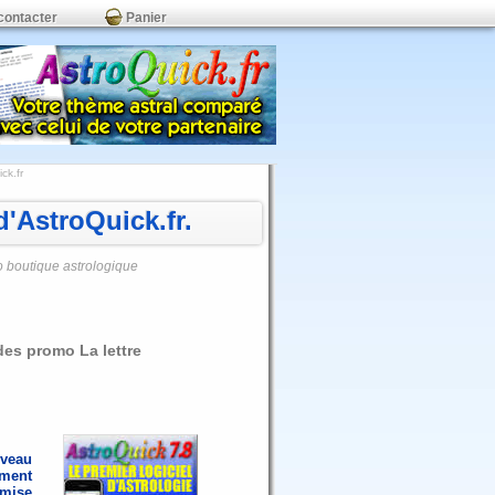
contacter
Panier
ck.fr
'AstroQuick.fr.
o boutique astrologique
des promo La lettre
uveau
ement
emise