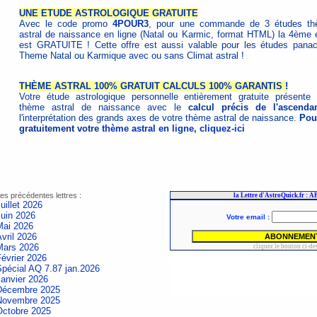
UNE ETUDE ASTROLOGIQUE GRATUITE
Avec le code promo
4POUR3
, pour une commande de 3 études t
astral de naissance en ligne (Natal ou Karmic, format HTML) la 4ème 
est GRATUITE ! Cette offre est aussi valable pour les études pana
Theme Natal ou Karmique avec ou sans Climat astral !
THÈME ASTRAL 100% GRATUIT CALCULS 100% GARANTIS !
Votre étude astrologique personnelle entièrement gratuite présente 
thème astral de naissance avec le
calcul précis de l'ascenda
l'interprétation des grands axes de votre thème astral de naissance.
Pour
gratuitement votre
thème astral en ligne, cliquez-ici
es précédentes lettres :
uillet 2026
Juin 2026
Mai 2026
vril 2026
Mars 2026
évrier 2026
Spécial AQ 7.87 jan.2026
Janvier 2026
Décembre 2025
Novembre 2025
Octobre 2025