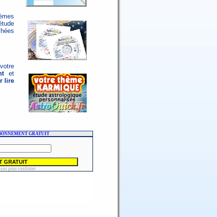
hèmes
étude
chées
votre
nt
et
 lire