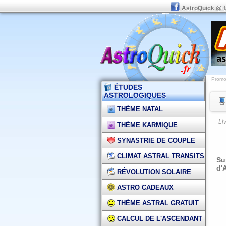
AstroQuick @ 
Promot
ÉTUDES
ASTROLOGIQUES
THÈME NATAL
Li
THÈME KARMIQUE
SYNASTRIE DE COUPLE
CLIMAT ASTRAL TRANSITS
Su
d'
RÉVOLUTION SOLAIRE
ASTRO CADEAUX
THÈME ASTRAL GRATUIT
CALCUL DE L'ASCENDANT