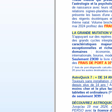
l'astrologie et la psychol
de naissance avec leurs id
relations signes-planètes-
présente les bases d'une as
des régents ésotériques et 
thème natal. Volume broc
mai 2024 profitez des
FRAI
LA GRANDE MUTATION V
S'appuyant sur des repères h
des grands cycles interpl
caractéristiques maj
exceptionnelles et ri
domaines
: économie, s
internationale, bourse, mode
Seulement 23€00
le livre
des
FRAIS DE PORT A 1€
(* frais de port dégressifs calculé
2€ pour les autres destinations 
AstroQuick 7 : + DE 14
Toujours sans installation, 
depuis plus de 14 ans !
As
moins cher et le plus fac
tablettes et ordinateurs
(P
de seulement 3€99 !
DÉCOUVREZ ASTROQUICK
Jusqu'au 19 mai 2024, dé
PERSO avec
la licence 