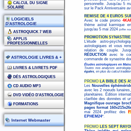
CALCUL DU SIGNE
personnelle. Jusqu'au 5 
SOLAIRE
sur le Pack Anniversaire a
REMISE DE 4 EUROS SU
LOGICIELS
Avec le code promo
4KA
D'ASTROLOGIE
thème astral karmique en
jusqu'au 5 mai 2024
(offre n
ASTROQUICK 7 WEB
PROMOTION SYNASTRIE 
APPLIS
L'étude astro-psycholo
PROFESSIONNELLES
astrologiques et vous ren
relation de couple. Jus
RÉDUCTION
avec le c
ASTROLOGIE LIVRES & +
commande de synastrie dou
Études astrologiques en Maiso
LIVRES & LIVRETS PDF
Toutes nos analyses astrologiq
égales
, en plus du calcul tradit
DÉS ASTROLOGIQUES
PROMO
LA BIBLE DES A
Les
Nouvelles éphémérid
CD AUDIO MP3
avec les 2 noeuds lunaires,
planétaires. Édition interna
DVD VIDÉO D'ASTROLOGIE
clarifiée des données et un
Magnifique ouvrage broché
FORMATIONS
pages format 160x215x26
mai 2024 profitez des
F
EPHEM24
*.
Internet Webmaster
PROMO
LES SEPT RAYO
Thèse inédite qui présen