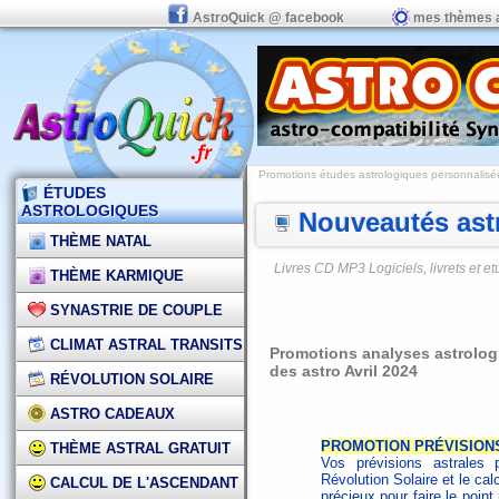
AstroQuick @ facebook
mes thèmes 
Promotions études astrologiques personnalisées,
ÉTUDES
ASTROLOGIQUES
Nouveautés astr
THÈME NATAL
Livres CD MP3 Logiciels, livrets et 
THÈME KARMIQUE
SYNASTRIE DE COUPLE
CLIMAT ASTRAL TRANSITS
Promotions analyses astrologi
des astro Avril 2024
RÉVOLUTION SOLAIRE
ASTRO CADEAUX
PROMOTION PRÉVISION
THÈME ASTRAL GRATUIT
Vos prévisions astrales 
Révolution Solaire
et le cal
CALCUL DE L'ASCENDANT
précieux pour faire le poin