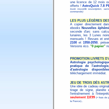
une licence de 12 mois o
offerts !
AstroQuick 7.8 P
toute nouvelle souscription, san
commande)
LES PLUS LÉGÈRES DES
A copier directement dans
ebooks
Nouvelles éphémé
seconde d'arc sans calcu
lunaires, les 3 Lunes noire
mensuels ! Revues et enri
2100
et
1950-2050
, prése
Versions éco.
"0 papier"
no
PROMOTION LIVRETS D
Astrologie psychologiqu
pratique de l'astrologie
d'astrologie disponibl
téléchargement immédiat.
JEU DE TROIS DÉS AST
Une idée de cadeau origina
tirage de signe, planète 
l'entraînement à l'interpr
seulement 11€99
(+ frais de 
.
la France).