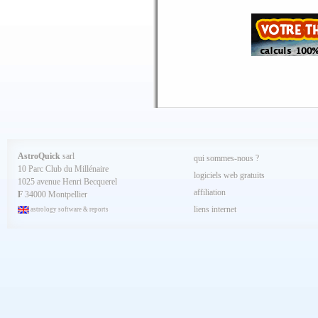
Juin 2025
Mai 2025
Avril 2025
Mars 2025
Février 2025
Spécial AQ 7.84 jan.2025
Janvier 2025
Décembre 2024
Novembre 2024
Octobre 2024
Septembre 2024
Aout 2024
Juillet 2024
Juin 2024
Mai 2024
AstroQuick
sarl
qui sommes-nous ?
Avril 2024
10 Parc Club du Millénaire
Mars 2024
logiciels web gratuits
1025 avenue Henri Becquerel
Février 2024
affiliation
Janvier 2024
F
34000 Montpellier
Décembre 2023
liens internet
astrology software & reports
Novembre 2023
Octobre 2023
Septembre 2023
Aout 2023
Juillet 2023
Juin 2023
Mai 2023
Avril 2023
Mars 2023
Février 2023