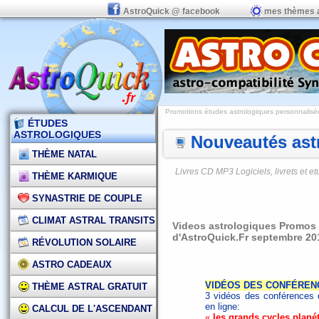
AstroQuick @ facebook
mes thèmes 
Promotions études astrologiques personnalisées,
ÉTUDES
ASTROLOGIQUES
Nouveautés astr
THÈME NATAL
Livres CD MP3 Logiciels, livrets et 
THÈME KARMIQUE
SYNASTRIE DE COUPLE
CLIMAT ASTRAL TRANSITS
Videos astrologiques Promos e
d'AstroQuick.Fr septembre 20
RÉVOLUTION SOLAIRE
ASTRO CADEAUX
VIDÉOS DES CONFÉRENC
THÈME ASTRAL GRATUIT
3 vidéos des conférences 
en ligne:
CALCUL DE L'ASCENDANT
«
les grands cycles planét