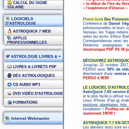
CALCUL DU SIGNE
«
le début de l'ère du Ver
SOLAIRE
«
l'expérience d'Uranus
» 
LOGICIELS
Promo livret
Des Poissons
D'ASTROLOGIE
Conférence de
Daniel Vég
précessionnelles et leurs s
ASTROQUICK 7 WEB
Verseau, les Yugas indiens 
selon les écrits d'Alice Ba
APPLIS
Correspondances avec les 
PROFESSIONNELLES
Relations analogique
électronique PDF A5 38 p
ASTROLOGIE LIVRES & +
DÉCOUVREZ ASTROQUICK
Jusqu'au 22 octobre 2017,
LIVRES & LIVRETS PDF
PERSO avec
50% de rédu
directement d'une
remise 
DÉS ASTROLOGIQUES
PERSO à 9€99
CD AUDIO MP3
LE LOGICIEL D'ASTROLO
AstroQuick 7.69 version
DVD VIDÉO D'ASTROLOGIE
et le plus facile à utiliser 
Linux iPhone iPad
et
Andro
FORMATIONS
positions planétaires trè
installation !
Profitez-en 
seulement 19€99 !
Internet Webmaster
ASTROQUICK 7.7 EN OCT
Les derniers tests sont en 