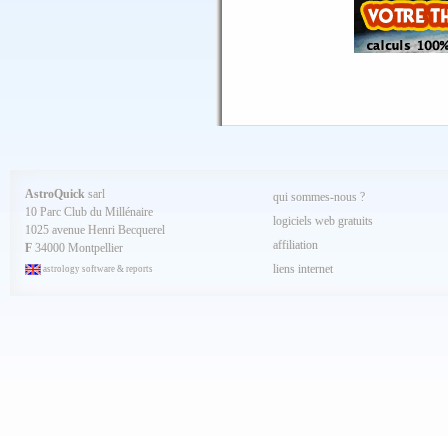
Avril 2025
Mars 2025
Février 2025
Spécial AQ 7.84 jan.2025
Janvier 2025
Décembre 2024
Novembre 2024
Octobre 2024
Septembre 2024
Aout 2024
Juillet 2024
Juin 2024
Mai 2024
AstroQuick
sarl
qui sommes-nous ?
Avril 2024
10 Parc Club du Millénaire
Mars 2024
logiciels web gratuits
1025 avenue Henri Becquerel
Février 2024
affiliation
Janvier 2024
F
34000 Montpellier
Décembre 2023
liens internet
astrology software & reports
Novembre 2023
Octobre 2023
Septembre 2023
Aout 2023
Juillet 2023
Juin 2023
Mai 2023
Avril 2023
Mars 2023
Février 2023
Janvier 2023
Décembre 2022