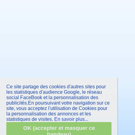
Juillet 2012
Juin 2012
Mai 2012
Avril 2012
Mars 2012
Février 2012
Janvier 2012
Décembre 2011
Novembre 2011
Octobre 2011
Septembre 2011
Juillet 2011
Juin 2011
Mai 2011
Avril 2011
Mars 2011
Février 2011
Janvier 2011
Novembre 2010
Ce site partage des cookies d'autres sites pour
Septembre 2010
Juin 2010
les statistiques d'audience Google, le réseau
Mars 2010
social FaceBook et la personnalisation des
Janvier 2010
publicités.En poursuivant votre navigation sur ce
Octobre 2009
site, vous acceptez l'utilisation de Cookies pour
Juin 2009
la personnalisation des annonces et les
Mars 2009
Janvier 2009
statistiques de visites.
En savoir plus...
Octobre 2008
Juin 2008
OK (accepter et masquer ce
Avril 2008
bandeau)