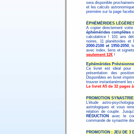
sera disponible prochainem
et les calculs astronomiqu
première sur la page faceb
ÉPHÉMÉRIDES LÉGÈRES
A copier directement votr
éphémérides complètes
o
calculatrice ! 101 ans dé
noires, 11 planétoïdes et 
2000-2100
et
1950-2050
, 
avec index, liens et signet
seulement 12€
!
Ephémérides Prévisionnel
Ce livret est idéal pour
présentation des positi
Disponibles en livret impri
trouver instantanément les 
Le livret A5 de 32 pages à
PROMOTION SYNASTRIE 
L'étude astro-psycholo
astrologiques et vous ren
relation de couple. Jusqu
RÉDUCTION
avec le c
commande de synastrie dou
PROMOTION : JEU DE 3